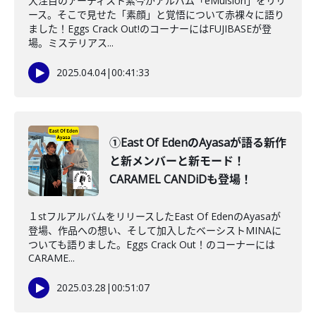
大注目のアーティスト紫今がアルバム「eMulsion」をリリ
ース。そこで見せた「素顔」と覚悟について赤裸々に語り
ました！Eggs Crack Out!のコーナーにはFUJIBASEが登
場。ミステリアス...
2025.04.04
|
00:41:33
①East Of EdenのAyasaが語る新作
と新メンバーと新モード！
CARAMEL CANDiDも登場！
１stフルアルバムをリリースしたEast Of EdenのAyasaが
登場、作品への想い、そして加入したベーシストMINAに
ついても語りました。Eggs Crack Out！のコーナーには
CARAME...
2025.03.28
|
00:51:07