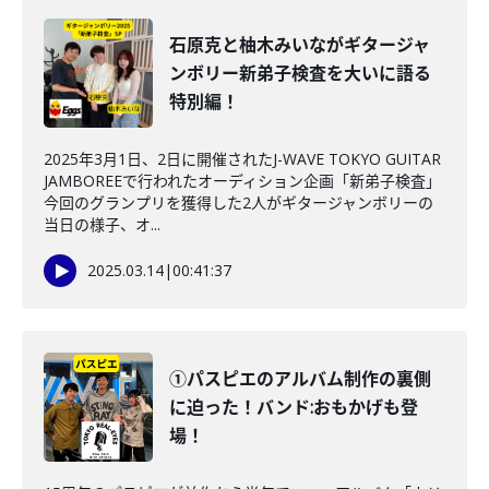
石原克と柚木みいながギタージャ
ンボリー新弟子検査を大いに語る
特別編！
2025年3月1日、2日に開催されたJ-WAVE TOKYO GUITAR
JAMBOREEで行われたオーディション企画「新弟子検査」
今回のグランプリを獲得した2人がギタージャンボリーの
当日の様子、オ...
2025.03.14
|
00:41:37
①パスピエのアルバム制作の裏側
に迫った！バンド:おもかげも登
場！