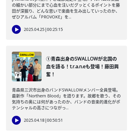
の細かい部分にまで心血を注いだグッとくるポイントを藤
田が深掘り、どんな思いで楽曲を生み出していったのか、
ぜひアルバム「PROVOKE」を...
2025.04.25
|
00:25:15
①青森出身のSWALLOWが北国の
血を語る！t.r.a.n.eも登場！藤田興
奮！
青森県三沢市出身のバンドSWALLOWメンバー全員登場。
最新作「Northern Blood」を語ります。故郷を歌う、その
気持ちの奥には何があったのか、バンドの音楽的進化がポ
テンシャルの高さにつながっ...
2025.04.18
|
00:50:51