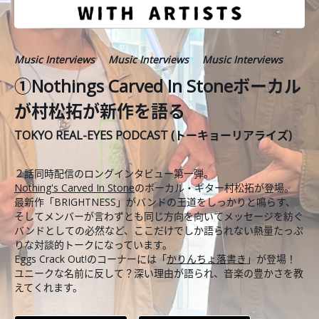
Music Interviews
Music Interviews
Music Interviews
①Nothings Carved In Stoneボーカル
が村松拓が新作を語る
TOKYO REAL-EYES PODCAST (トーキョーリアライズ)
２話同時配信のロングインタビュー第一弾。
Nothing's Carved In Stone
のボーカル・ギター村松拓が登場。
最新作「BRIGHTNESS」がバンドの王道をしっかりと鳴らす、
そしてメンバーが言わずとも同じ方向を向いてメッセージを紡ぐ
バンドとしての必然など、ここだけでしか語られない熱量たっぷ
りな対談的トークになっています。
Eggs Crack Out!のコーナーには「
かりんちょ落書き
」が登場！
ユニークな名前に反して？深い理由が語られ、音楽の豊かさを教
えてくれます。