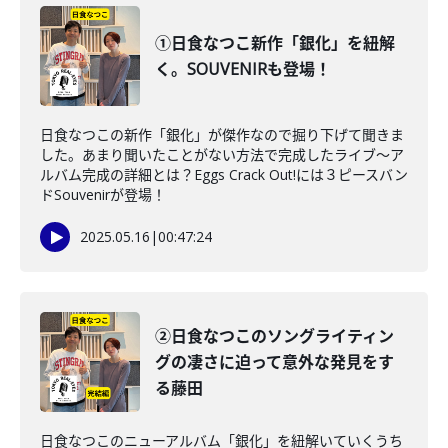
①日食なつこ新作「銀化」を紐解
く。SOUVENIRも登場！
日食なつこの新作「銀化」が傑作なので掘り下げて聞きま
した。あまり聞いたことがない方法で完成したライブ〜ア
ルバム完成の詳細とは？Eggs Crack Out!には３ピースバン
ドSouvenirが登場！
2025.05.16
|
00:47:24
②日食なつこのソングライティン
グの凄さに迫って意外な発見をす
る藤田
日食なつこのニューアルバム「銀化」を紐解いていくうち