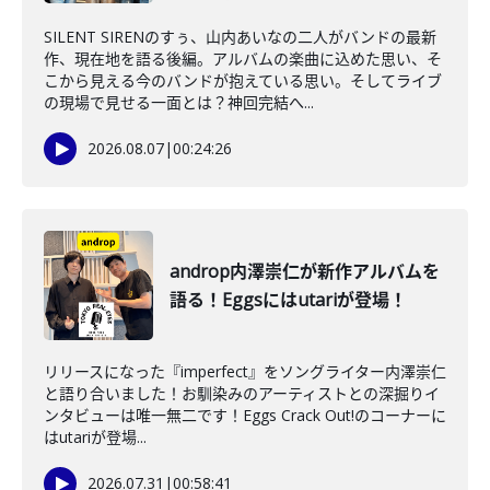
SILENT SIRENのすぅ、山内あいなの二人がバンドの最新
作、現在地を語る後編。アルバムの楽曲に込めた思い、そ
こから見える今のバンドが抱えている思い。そしてライブ
の現場で見せる一面とは？神回完結へ...
2026.08.07
|
00:24:26
androp内澤崇仁が新作アルバムを
語る！Eggsにはutariが登場！
リリースになった『imperfect』をソングライター内澤崇仁
と語り合いました！お馴染みのアーティストとの深掘りイ
ンタビューは唯一無二です！Eggs Crack Out!のコーナーに
はutariが登場...
2026.07.31
|
00:58:41