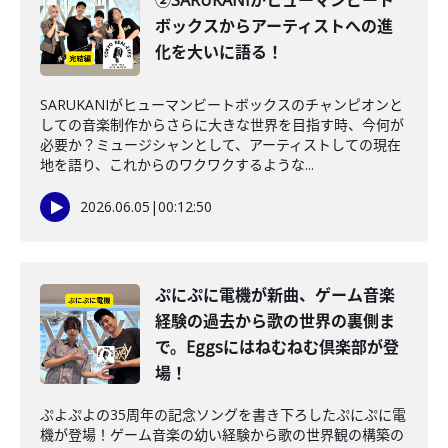
②SARUKANIがヒューマンビート
ボックスからアーティストへの進
化を大いに語る！
SARUKANIがヒューマンビートボックスのチャンピオンと
しての音楽制作からさらに大きな世界を目指す時、今何が
必要か？ミュージシャンとして、アーティストしての現在
地を語り、これからのワクワクするような...
2026.06.05
|
00:12:50
ぷにぷに電機が新曲、ゲーム音楽
経験の過去から歌の世界の裏側ま
で。Eggsにはねむねむ倶楽部が登
場！
ぷよぷよの35周年の記念ソングを書き下ろしたぷにぷに電
機が登場！ゲーム音楽の幼い経験から歌の世界観の構築の