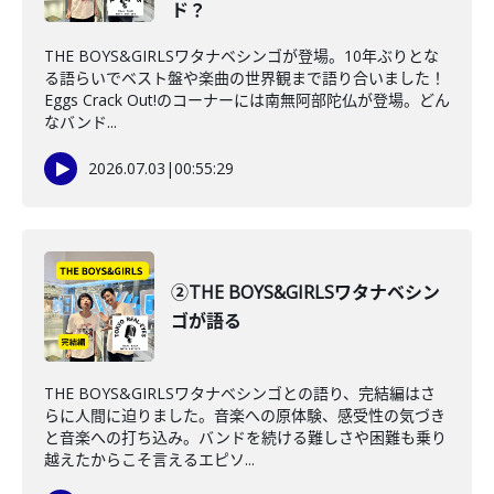
ド？
THE BOYS&GIRLSワタナベシンゴが登場。10年ぶりとな
る語らいでベスト盤や楽曲の世界観まで語り合いました！
Eggs Crack Out!のコーナーには南無阿部陀仏が登場。どん
なバンド...
2026.07.03
|
00:55:29
②THE BOYS&GIRLSワタナベシン
ゴが語る
THE BOYS&GIRLSワタナベシンゴとの語り、完結編はさ
らに人間に迫りました。音楽への原体験、感受性の気づき
と音楽への打ち込み。バンドを続ける難しさや困難も乗り
越えたからこそ言えるエピソ...