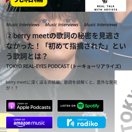
Music Interviews
Music Interviews
Music Interviews
②berry meetの歌詞の秘密を見逃さ
なかった！「初めて指摘された」とい
う歌詞とは？
TOKYO REAL-EYES PODCAST (トーキョーリアライズ)
berry meetに深く迫る完結編。歌詞を紐解くと、意外な発見
が！？