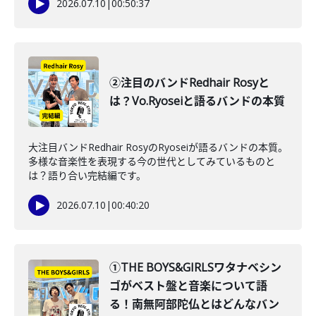
2026.07.10
|
00:50:37
②注目のバンドRedhair Rosyと
は？Vo.Ryoseiと語るバンドの本質
大注目バンドRedhair RosyのRyoseiが語るバンドの本質。
多様な音楽性を表現する今の世代としてみているものと
は？語り合い完結編です。
2026.07.10
|
00:40:20
①THE BOYS&GIRLSワタナベシン
ゴがベスト盤と音楽について語
る！南無阿部陀仏とはどんなバン