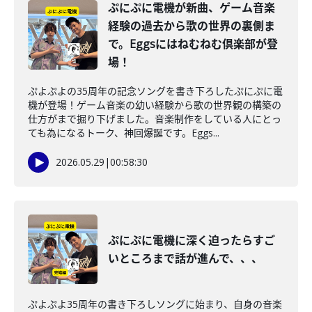
ぷにぷに電機が新曲、ゲーム音楽
経験の過去から歌の世界の裏側ま
で。Eggsにはねむねむ倶楽部が登
場！
ぷよぷよの35周年の記念ソングを書き下ろしたぷにぷに電
機が登場！ゲーム音楽の幼い経験から歌の世界観の構築の
仕方がまで掘り下げました。音楽制作をしている人にとっ
ても為になるトーク、神回爆誕です。Eggs...
2026.05.29
|
00:58:30
ぷにぷに電機に深く迫ったらすご
いところまで話が進んで、、、
ぷよぷよ35周年の書き下ろしソングに始まり、自身の音楽