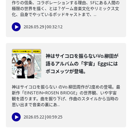
作りの信条、コラボレーションする理由、SFにある人間の
極限の世界を描く、とは？ゲーム音楽文化やリミックス文
化、自身でやっているポッドキャストまで、...
2026.05.29
|
00:32:12
神はサイコロを振らないVo.柳田が
語るアルバムの「宇宙」Eggsには
ポコメッツが登場。
神はサイコロを振らない のVo.柳田周作が2度めの登場。最
新作「EINSTEIN=ROSEN BRIDGE」の世界観、いや宇宙
観を語ります。曲を掘り下げ、作曲のスタイルから当時の
思い出まで音楽の裏にあ...
2026.05.22
|
00:59:25