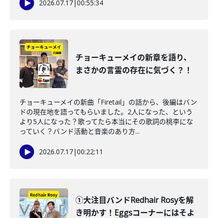
2026.07.17
|
00:55:34
チョーキューメイの新章を語り、
まさかの言霊の存在に気づく？！
チョーキューメイの新曲「Firetail」の話から、後編はバン
ドの現在地を語ってもらいました。2人になった、という
より5人になった？歌ってたら本当にその歌詞の桃李にな
っていく？バンド活動と音楽のあり方...
2026.07.17
|
00:22:11
①大注目バンドRedhair Rosyを解
き明かす！Eggsコーナーにはそよ