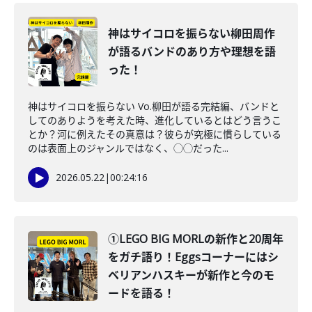
神はサイコロを振らない柳田周作
が語るバンドのあり方や理想を語
った！
神はサイコロを振らない Vo.柳田が語る完結編、バンドと
してのありようを考えた時、進化しているとはどう言うこ
とか？河に例えたその真意は？彼らが究極に慣らしている
のは表面上のジャンルではなく、◯◯だった...
2026.05.22
|
00:24:16
①LEGO BIG MORLの新作と20周年
をガチ語り！Eggsコーナーにはシ
ベリアンハスキーが新作と今のモ
ードを語る！