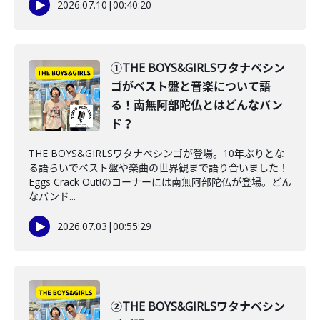
2026.07.10
|
00:40:20
①THE BOYS&GIRLSワタナベシン
ゴがベスト盤と音楽について語
る！南無阿部陀仏とはどんなバン
ド？
THE BOYS&GIRLSワタナベシンゴが登場。10年ぶりとな
る語らいでベスト盤や楽曲の世界観まで語り合いました！
Eggs Crack Out!のコーナーには南無阿部陀仏が登場。どん
なバンド...
2026.07.03
|
00:55:29
②THE BOYS&GIRLSワタナベシン