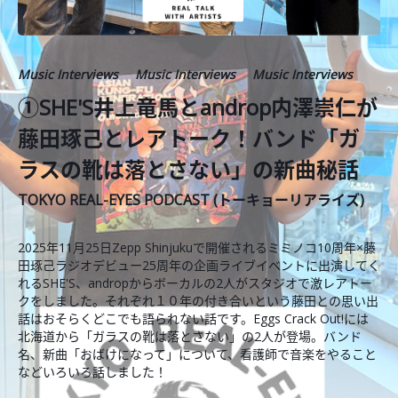
Music Interviews
Music Interviews
Music Interviews
①SHE'S井上竜馬とandrop内澤崇仁が
藤田琢己とレアトーク！バンド「ガ
ラスの靴は落とさない」の新曲秘話
TOKYO REAL-EYES PODCAST (トーキョーリアライズ)
2025年11月25日Zepp Shinjukuで開催されるミミノコ10周年×藤
田琢己ラジオデビュー25周年の企画ライブイベントに出演してく
れるSHE'S、andropからボーカルの2人がスタジオで激レアトー
クをしました。それぞれ１０年の付き合いという藤田との思い出
話はおそらくどこでも語られない話です。Eggs Crack Out!には
北海道から「ガラスの靴は落とさない」の2人が登場。バンド
名、新曲「おばけになって」について、看護師で音楽をやること
などいろいろ話しました！