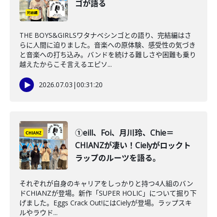
ゴが語る
THE BOYS&GIRLSワタナベシンゴとの語り、完結編はさ
らに人間に迫りました。音楽への原体験、感受性の気づき
と音楽への打ち込み。バンドを続ける難しさや困難も乗り
越えたからこそ言えるエピソ...
2026.07.03
|
00:31:20
①eill、Foi、月川玲、Chie＝
CHIANZが凄い！Cielyがロックト
ラップのルーツを語る。
それぞれが自身のキャリアをしっかりと持つ4人組のバン
ドCHIANZが登場。新作「SUPER HOLIC」について掘り下
げました。Eggs Crack Out!にはCielyが登場。ラップスキ
ルやラウド...