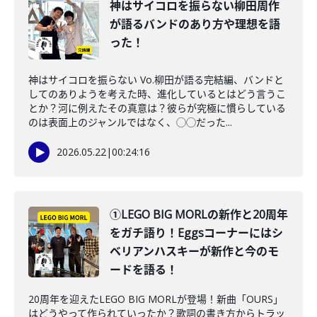
神はサイコロを振らない柳田周作
が語るバンドのあり方や理想を語
った！
神はサイコロを振らない Vo.柳田が語る完結編、バンドと
してのありようを考えた時、進化しているとはどう言うこ
とか？河に例えたその真意は？彼らが究極に慣らしている
のは表面上のジャンルではなく、◯◯だった...
2026.05.22
|
00:24:16
①LEGO BIG MORLの新作と20周年
をガチ語り！Eggsコーナーにはシ
ベリアンハスキーが新作と今のモ
ードを語る！
20周年を迎えたLEGO BIG MORLが登場！新曲「OURS」
はどうやって作られていったか？歌詞の書き方からトラッ