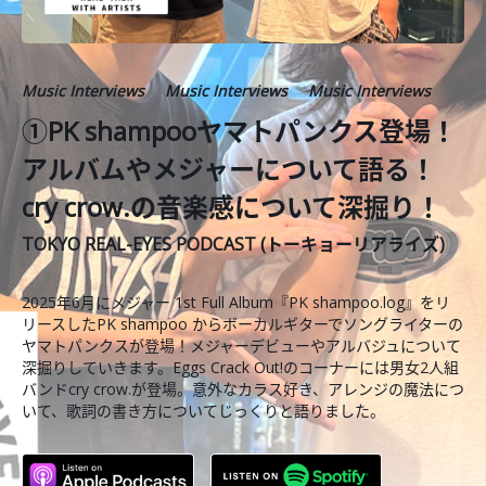
Music Interviews
Music Interviews
Music Interviews
①PK shampooヤマトパンクス登場！
アルバムやメジャーについて語る！
cry crow.の音楽感について深掘り！
TOKYO REAL-EYES PODCAST (トーキョーリアライズ)
2025年6月にメジャー 1st Full Album『PK shampoo.log』をリ
リースしたPK shampoo からボーカルギターでソングライターの
ヤマトパンクスが登場！メジャーデビューやアルバジュについて
深掘りしていきます。Eggs Crack Out!のコーナーには男女2人組
バンドcry crow.が登場。意外なカラス好き、アレンジの魔法につ
いて、歌詞の書き方についてじっくりと語りました。