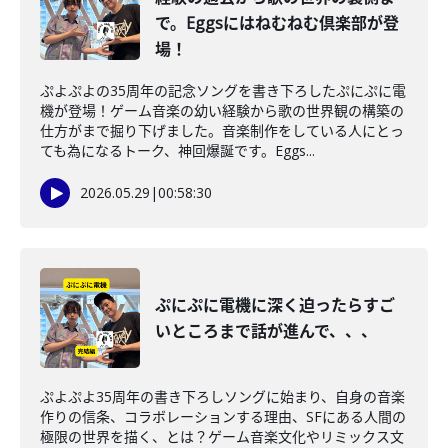
で。Eggsにはねむねむ倶楽部が登
場！
ぷよぷよの35周年の記念ソングを書き下ろしたぷにぷに電
機が登場！ゲーム音楽の幼い経験から歌の世界観の構築の
仕方がまで掘り下げました。音楽制作をしている人にとっ
ても為になるトーク、神回爆誕です。Eggs...
2026.05.29
|
00:58:30
ぷにぷに電機に深く迫ったらすご
いところまで話が進んで、、、
ぷよぷよ35周年の書き下ろしソングに始まり、自身の音楽
作りの信条、コラボレーションする理由、SFにある人間の
極限の世界を描く、とは？ゲーム音楽文化やリミックス文