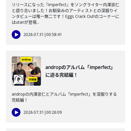
リリースになった『imperfect』をソングライター内澤崇仁
と語り合いました！お馴染みのアーティストとの深掘りイ
ンタビューは唯一無二です！Eggs Crack Out!のコーナーに
はutariが登場...
2026.07.31
|
00:58:41
andropのアルバム「imperfect」
に迫る完結編！
andropの内澤崇仁とアルバム「imperfect」を深掘りする
完結編！
2026.07.31
|
00:26:09