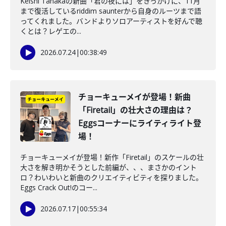
Keishi Tanakaの新曲「君の夜には」をきっかけに、11月
まで復活しているriddim saunterから自身のルーツまで語
ってくれました。バンドよりソロアーティストを好んで聴
くとは？レゲエの...
2026.07.24
|
00:38:49
チョーキューメイが登場！新曲
「Firetail」の壮大さの理由は？
Eggsコーナーにライティライト登
場！
チョーキューメイが登場！新作「Firetail」のスケールの壮
大さを解き明かそうとした前編が、、、まさかのイント
ロ？わいわいと新曲のクリエイティビティを探りました。
Eggs Crack Out!のコー...
2026.07.17
|
00:55:34