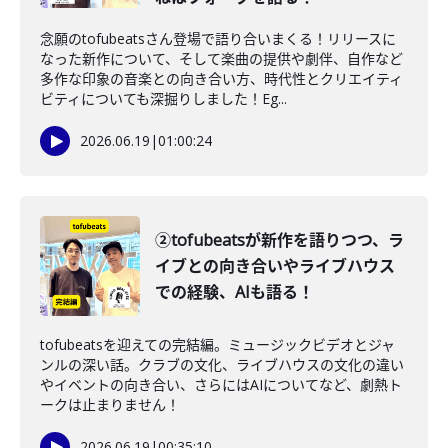
念願のtofubeatsさん登場で語り合いまくる！リリースに
なった新作について、そして楽曲の提供や劇伴、自作など
多作な印象の音楽との向き合い方、時代性とクリエイティ
ビティについても深掘りしました！Eg...
2026.06.19
|
01:00:24
②tofubeatsが新作を語りつつ、ラ
イブとの向き合いやライブハウス
での経験、AIも語る！
tofubeatsを迎えての完結編。ミュージックビデオとジャ
ンルの深い話。クラブの文化、ライブハウスの文化の違い
やイベントの向き合い、さらにはAIについてなど、劇熱ト
ークは止まりません！
2026.06.19
|
00:35:10