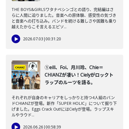
THE BOYS&GIRLSワタナベシンゴとの語り、完結編はさ
らに人間に迫りました。音楽への原体験、感受性の気づき
と音楽への打ち込み。バンドを続ける難しさや困難も乗り
越えたからこそ言えるエピソ...
2026.07.03
|
00:31:20
①eill、Foi、月川玲、Chie＝
CHIANZが凄い！Cielyがロックト
ラップのルーツを語る。
それぞれが自身のキャリアをしっかりと持つ4人組のバン
ドCHIANZが登場。新作「SUPER HOLIC」について掘り下
げました。Eggs Crack Out!にはCielyが登場。ラップスキ
ルやラウド...
2026.06.26
|
00:58:39