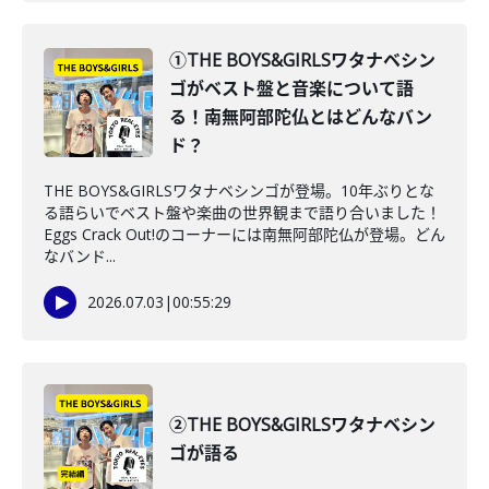
①THE BOYS&GIRLSワタナベシン
ゴがベスト盤と音楽について語
る！南無阿部陀仏とはどんなバン
ド？
THE BOYS&GIRLSワタナベシンゴが登場。10年ぶりとな
る語らいでベスト盤や楽曲の世界観まで語り合いました！
Eggs Crack Out!のコーナーには南無阿部陀仏が登場。どん
なバンド...
2026.07.03
|
00:55:29
②THE BOYS&GIRLSワタナベシン
ゴが語る