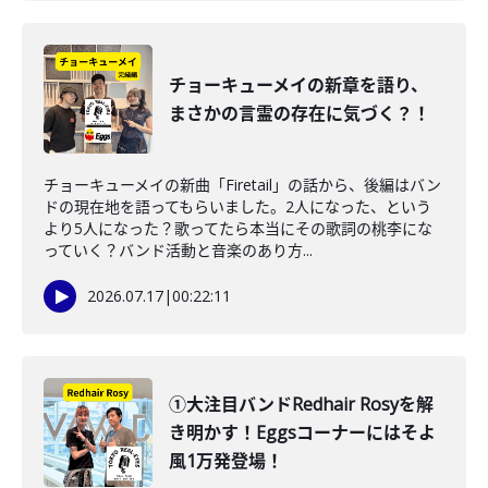
チョーキューメイの新章を語り、
まさかの言霊の存在に気づく？！
チョーキューメイの新曲「Firetail」の話から、後編はバン
ドの現在地を語ってもらいました。2人になった、という
より5人になった？歌ってたら本当にその歌詞の桃李にな
っていく？バンド活動と音楽のあり方...
2026.07.17
|
00:22:11
①大注目バンドRedhair Rosyを解
き明かす！Eggsコーナーにはそよ
風1万発登場！