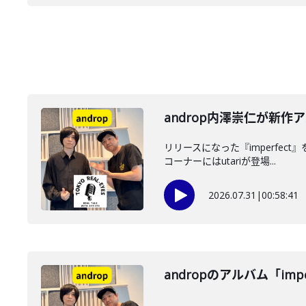
androp内澤崇仁が新作ア
リリースになった『imperfec
コーナーにはutariが登場...
2026.07.31
|
00:58:41
andropのアルバム「imp