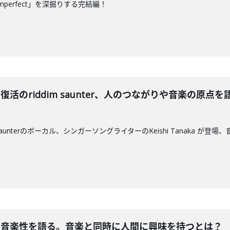
mperfect」を深掘りする完結編！
が新作と復活のriddim saunter、人のつながりや音楽の
 saunterのボーカル、シンガーソングライターのKeishi Tanaka
aが自身の音楽性を語る。音楽と同時に人間に興味を持つとは？