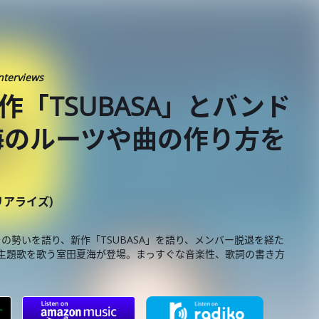
nterviews
新作「TSUBASA」とバンド
海のルーツや曲の作り方を
ーリアライズ)
その勢いを語り、新作「TSUBASA」を語り、メンバー脱退を経た
は映画の主題歌を歌う室田夏海が登場。まっすぐな音楽性、歌詞の書き方