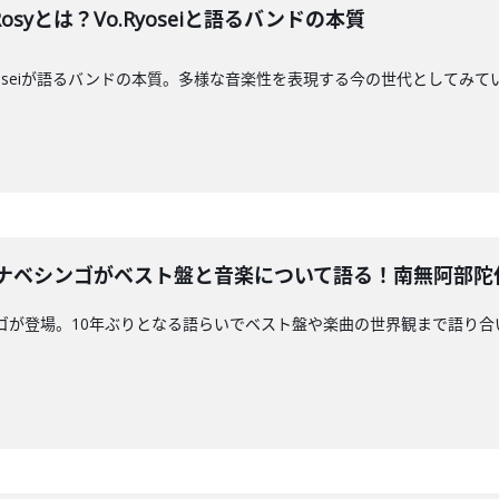
Rosyとは？Vo.Ryoseiと語るバンドの本質
syのRyoseiが語るバンドの本質。多様な音楽性を表現する今の世代として
LSワタナベシンゴがベスト盤と音楽について語る！南無阿部
ベシンゴが登場。10年ぶりとなる語らいでベスト盤や楽曲の世界観まで語り合いま