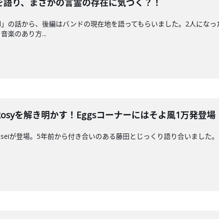
を語り、まさかの言霊の存在に気づく？！
tail」の話から、後編はバンドの現在地を語ってもらいました。2人に
楽のあり方...
 Rosyを解き明かす！Eggsコーナーにはそよ風1万発登場
syのRyoseiが登場。5年前から付き合いのある藤田とじっくり語り合い