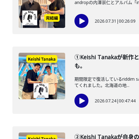
andropの内澤崇仁とアルバム「i
2026.07.31
|
00:26:09
①Keishi Tanaka
も。
期間限定で復活しているriddim
てくれました。北海道の地...
2026.07.24
|
00:47:44
②Keishi Tanak