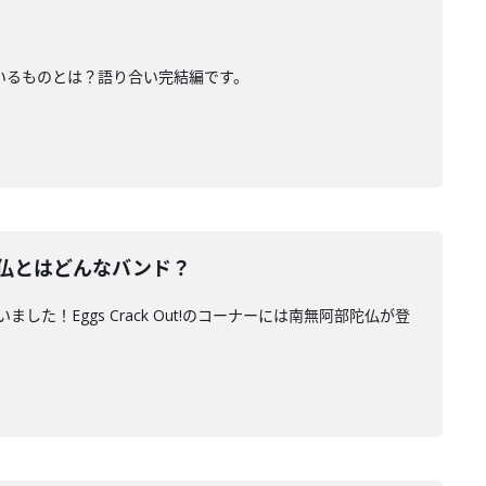
みているものとは？語り合い完結編です。
陀仏とはどんなバンド？
した！Eggs Crack Out!のコーナーには南無阿部陀仏が登