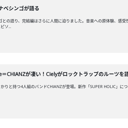
ワタナベシンゴが語る
タナベシンゴとの語り、完結編はさらに人間に迫りました。音楽への原体験、
ソ...
Chie＝CHIANZが凄い！Cielyがロックトラップのルーツを
持つ4人組のバンドCHIANZが登場。新作「SUPER HOLIC」について掘り