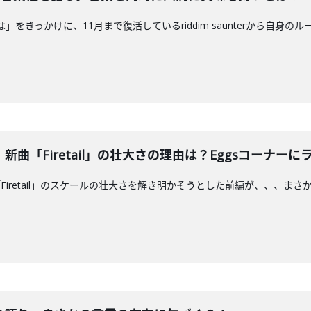
君の夜には」をきっかけに、11月まで復活しているriddim saunterか
曲「Firetail」の壮大さの理由は？Eggsコーナー
Firetail」のスケールの壮大さを解き明かそうとした前編が、、、ま