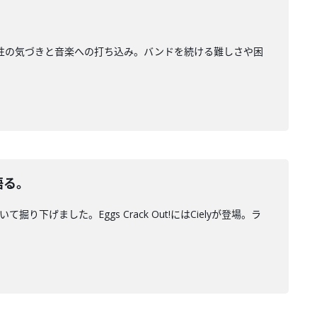
感受性の気づきと音楽への打ち込み。バンドを続ける難しさや困
語る。
下げました。Eggs Crack Out!にはCielyが登場。ラ