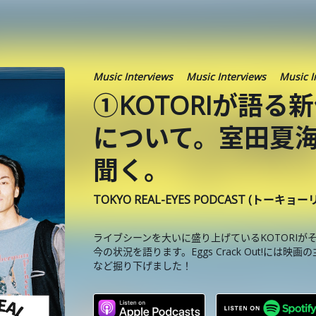
Music Interviews
Music Interviews
Music I
①KOTORIが語る
について。室田夏
聞く。
TOKYO REAL-EYES PODCAST (トーキョ
ライブシーンを大いに盛り上げているKOTORIが
今の状況を語ります。Eggs Crack Out!に
など掘り下げました！