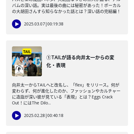
バムの深い話。実は最後の曲には秘密があった！ボーカル
の大胡田さんすら知らなかった話とは？深い話の完結編！
2025.03.07
|
00:19:38
①TAILが語る向井太一からの変
化・表現
向井太一からTAILへと改名し、「flex」をリリース。何が
変わらず、何が進化したのか、ファッションやカルチャー
に造詣が深い彼が見ている「表現」とは？Eggs Crack
Out！にはThe Dilo...
2025.02.28
|
00:40:18