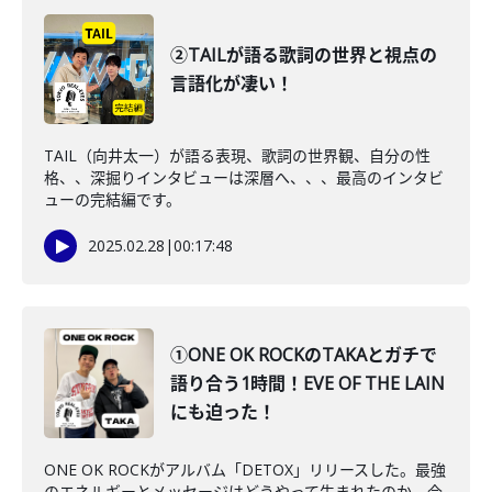
②TAILが語る歌詞の世界と視点の
言語化が凄い！
TAIL（向井太一）が語る表現、歌詞の世界観、自分の性
格、、深掘りインタビューは深層へ、、、最高のインタビ
ューの完結編です。
2025.02.28
|
00:17:48
①ONE OK ROCKのTAKAとガチで
語り合う1時間！EVE OF THE LAIN
にも迫った！
ONE OK ROCKがアルバム「DETOX」リリースした。最強
のエネルギーとメッセージはどうやって生まれたのか、今