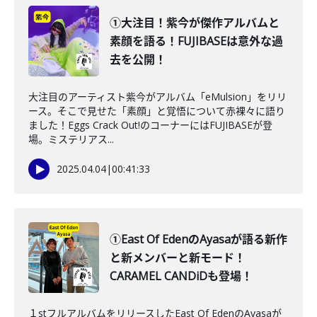
①大注目！紫今が傑作アルバムと
素顔を語る！FUJIBASEは意外な過
去を公開！
大注目のアーティスト紫今がアルバム「eMulsion」をリリ
ース。そこで見せた「素顔」と覚悟について赤裸々に語り
ました！Eggs Crack Out!のコーナーにはFUJIBASEが登
場。ミステリアス...
2025.04.04
|
00:41:33
①East Of EdenのAyasaが語る新作
と新メンバーと新モード！
CARAMEL CANDiDも登場！
１stフルアルバムをリリースしたEast Of EdenのAyasaが