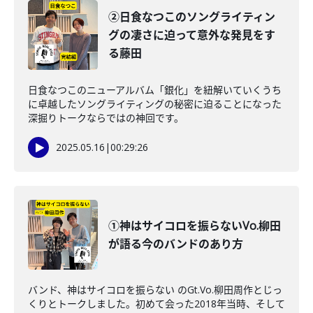
②日食なつこのソングライティン
グの凄さに迫って意外な発見をす
る藤田
日食なつこのニューアルバム「銀化」を紐解いていくうち
に卓越したソングライティングの秘密に迫ることになった
深掘りトークならではの神回です。
2025.05.16
|
00:29:26
①神はサイコロを振らないVo.柳田
が語る今のバンドのあり方
バンド、神はサイコロを振らない のGt.Vo.柳田周作とじっ
くりとトークしました。初めて会った2018年当時、そして