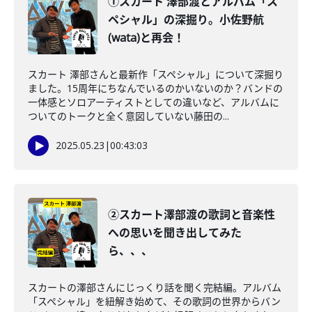
①スカート 澤部渡とアルバム「ス
ペシャル」の深掘り。小佐野航
(wata)と再会！
スカート 澤部さんと最新作「スペシャル」について深掘り
ました。15周年にちなんでいるのかいないのか？バンドの
一体感とソロアーティストとしての違いなど、アルバムに
ついてのトークと全く意図していない藤田の...
2025.05.23
|
00:43:03
②スカート澤部渡の歌詞と音楽性
への思いを聞き出してみた
ら、、、
スカートの澤部さんにじっくり話を聞く完結編。アルバム
「スペシャル」を紐解き始めて、その歌詞の世界からバン