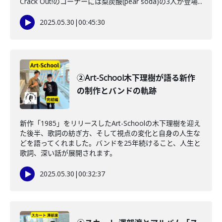
Crack Out!のコーナーには梨炭酸(pear soda)の3人が登場...
2025.05.30
|
00:45:30
②Art-School木下理樹が語る新作
の制作とバンドの軌跡
新作「1985」をリリースしたArt-Schoolの木下理樹を迎え
た後半、歌詞の紡ぎ方、そして視点の変化と自身の人生な
どを語ってくれました。バンドを25年続けること、人生と
歌詞、深い話が展開されます。
2025.05.30
|
00:32:37