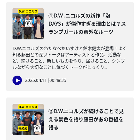
①D.W․ニコルズの新作「泡
DAYS」が傑作すぎる理由とは？ス
ランプガールの意外なルーツ
D.W.ニコルズのわたなべだいすけと鈴木健太が登場！よく
知る藤田との深いトークはアーティストと作品、活動な
ど、続けること、新しいものを作り、届けること、シンプ
ルながら大切なことに気づくトークがじっくり...
2025.04.11
|
00:48:35
②D.W.ニコルズが続けることで見
える景色を語り藤田があの番組を
語る