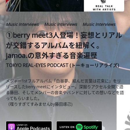
Music Interviews
Music Interviews
Music Interviews
①berry meet3人登場！妄想とリアル
が交錯するアルバムを紐解く。
jamoa.の意外すぎる音楽遍歴
TOKYO REAL-EYES PODCAST (トーキョーリアライズ)
メジャー1stフルアルバム「白昼夢、結んだ言葉は花束に」をリ
リースしたberry meetにインタビュー。深掘りアクセル全開で語
る藤田、そしてメンバーの音楽やバンドに対しての想いなどを語
ってもらいました。
（喋りすぎてすみませんby藤田琢己)