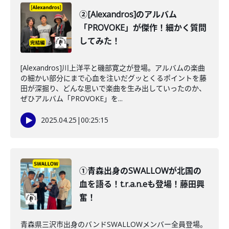
②[Alexandros]のアルバム
「PROVOKE」が傑作！細かく質問
してみた！
[Alexandros]川上洋平と磯部寛之が登場。アルバムの楽曲
の細かい部分にまで心血を注いだグッとくるポイントを藤
田が深掘り、どんな思いで楽曲を生み出していったのか、
ぜひアルバム「PROVOKE」を...
2025.04.25
|
00:25:15
①青森出身のSWALLOWが北国の
血を語る！t.r.a.n.eも登場！藤田興
奮！
青森県三沢市出身のバンドSWALLOWメンバー全員登場。