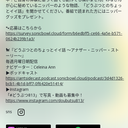
が心に秘めているニッパーのような物語、「どうぶつとのちょっ
とイイ話」を聞かせてください。番組で読まれた方にはニッパー
グッズをプレゼント。
🐾応募はこちらから
https://survey.sonicbowl.cloud/form/b6edbff5-ce66-4a5e-b571-
0624b239b1a3/
🐩『どうぶつとのちょっとイイ話 ～アナザー・ニッパー・スト
ーリー～』
毎週月曜日朝配信
ナビゲーター：Celeina Ann
▶ポッドキャスト
https://arrtsidecast.podcast.sonicbowl.cloud/podcast/3d4d1326-
bcb1-4b1d-bff7-0f6420e51414/
▶Instagram
「#どうぶつ813」で写真・動画も募集中！
https://www.instagram.com/doubutsu813/
sns