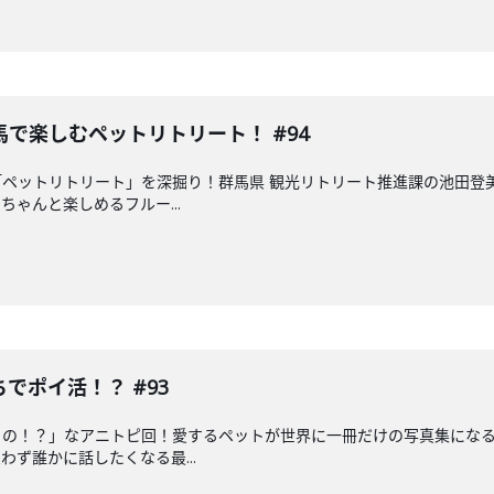
で楽しむペットリトリート！ #94
ペットリトリート」を深掘り！群馬県 観光リトリート推進課の池田登
ゃんと楽しめるフルー...
でポイ活！？ #93
るの！？」なアニトピ回！愛するペットが世界に一冊だけの写真集にな
ず誰かに話したくなる最...