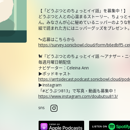
【「どうぶつとのちょっとイイ話」を募集中！】
どうぶつと人との心温まるストーリー、ちょっと
ん。みなさんが心に秘めているニッパーのような
組で読まれた方にはニッパーグッズをプレゼント
🐾応募はこちらから
https://survey.sonicbowl.cloud/form/b6edbff5-
🐩『どうぶつとのちょっとイイ話 ～アナザー・
毎週月曜日朝配信
ナビゲーター：Celeina Ann
▶ポッドキャスト
https://arrtsidecast.podcast.sonicbowl.cloud/p
▶Instagram
「#どうぶつ813」で写真・動画も募集中！
https://www.instagram.com/doubutsu813/
sns