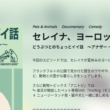
Pets & Animals
Documentary
Comedy
セレイナ、ヨーロッ
どうぶつとのちょっとイイ話 ～アナザー
今回のエピソードでは、セレイナが夏休みのヨーロ
フランクフルトの公園で見かけた野生のウサギや
ど、動物との豊かな暮らし方をシェアします。
さらに動物トピックス「アニトピ」では…
🐾 楽天が開設したペット専用SNS 『moflog（モフロ
🍷 ニュージーランド発・猫や犬と一緒に楽しめる
＝＝＝＝＝＝＝＝＝＝＝＝＝＝