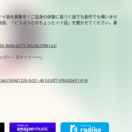
イイ話を募集中！ご自身の体験に基づく話でも創作でも構いませ
物語、「どうぶつとのちょっとイイ話」を聞かせてください。番
。
ce66-4a5e-b571-0624b239b1a3/
ニッパー・ストーリー～』
odcast/3d4d1326-bcb1-4b1d-bff7-0f6420e51414/