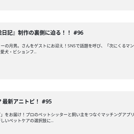
絵日記』制作の裏側に迫る！！ #96
ーの月男。さんをゲストにお迎え！SNSで話題を呼び、「次にくるマンガ
犬・ビションフ...
最新アニトピ！ #95
ピ」をお届け！プロのペットシッターと飼い主をつなぐマッチングアプ
いペットケアの選択肢に...