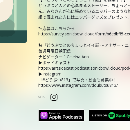
どうぶつと人との心温まるストーリー、ちょっと
ん。みなさんが心に秘めているニッパーのような
組で読まれた方にはニッパーグッズをプレゼント
🐾応募はこちらから
https://survey.sonicbowl.cloud/form/b6edbff5-
🐩『どうぶつとのちょっとイイ話 ～アナザー・
毎週月曜日朝配信
ナビゲーター：Celeina Ann
▶ポッドキャスト
https://arrtsidecast.podcast.sonicbowl.cloud/p
▶Instagram
「#どうぶつ813」で写真・動画も募集中！
https://www.instagram.com/doubutsu813/
sns