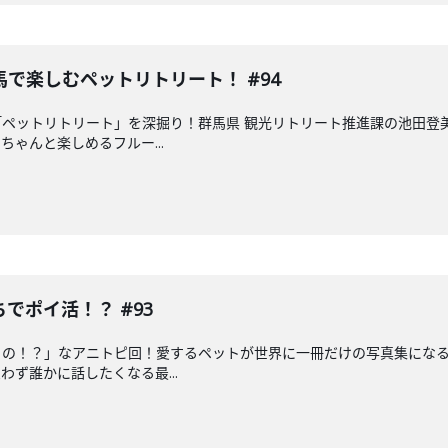
で楽しむペットリトリート！ #94
ペットリトリート」を深掘り！群馬県 観光リトリート推進課の池田登
ゃんと楽しめるフルー...
でポイ活！？ #93
るの！？」なアニトピ回！愛するペットが世界に一冊だけの写真集にな
ず誰かに話したくなる最...