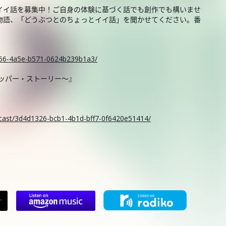
イイ話を募集中！ご自身の体験に基づく話でも創作でも構いませ
物語、「どうぶつとのちょっとイイ話」を聞かせてください。番
。
ce66-4a5e-b571-0624b239b1a3/
ニッパー・ストーリー～』
odcast/3d4d1326-bcb1-4b1d-bff7-0f6420e51414/