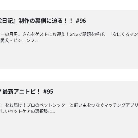
絵日記』制作の裏側に迫る！！ #96
ーの月男。さんをゲストにお迎え！SNSで話題を呼び、「次にくるマンガ
犬・ビションフ...
最新アニトピ！ #95
ピ」をお届け！プロのペットシッターと飼い主をつなぐマッチングアプ
いペットケアの選択肢に...