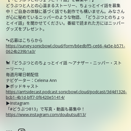
どうぶつと人との心温まるストーリー、ちょっとイイ話を募集
中！ご自身の体験に基づく話でも創作でも構いません。みなさん
が心に秘めているニッパーのような物語、「どうぶつとのちょっ
とイイ話」を聞かせてください。番組で読まれた方にはニッパー
グッズをプレゼント。
🐾応募はこちらから
https://survey.sonicbowl.cloud/form/b6edbff5-ce66-4a5e-b571-
0624b239b1a3/
🐩『どうぶつとのちょっとイイ話 ～アナザー・ニッパー・スト
ーリー～』
毎週月曜日朝配信
ナビゲーター：Celeina Ann
▶ポッドキャスト
https://arrtsidecast.podcast.sonicbowl.cloud/podcast/3d4d1326-
bcb1-4b1d-bff7-0f6420e51414/
▶Instagram
「#どうぶつ813」で写真・動画も募集中！
https://www.instagram.com/doubutsu813/