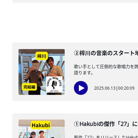
②梓川の音楽のスタート
歌い手として圧倒的な歌唱力を
語ります。
2025.06.13
|
00:20:09
①Hakubiの傑作「2
新作「27」をリリースしたHaku