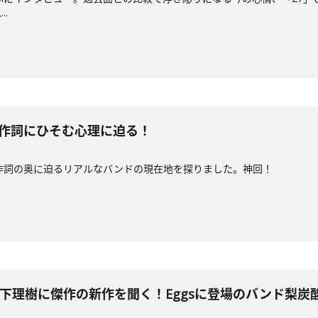
.
る。作詞にひそむ心理に迫る！
き、作詞の奥に迫るリアルなバンドの現在地を探りました。神回！
hol木下理樹に傑作の新作を聞く！Eggsに登場のバンド梨