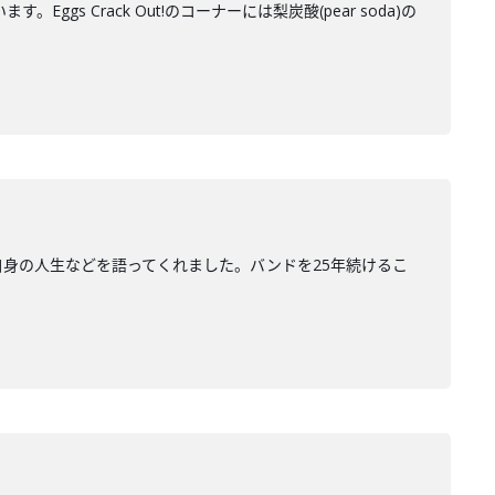
gs Crack Out!のコーナーには梨炭酸(pear soda)の
化と自身の人生などを語ってくれました。バンドを25年続けるこ