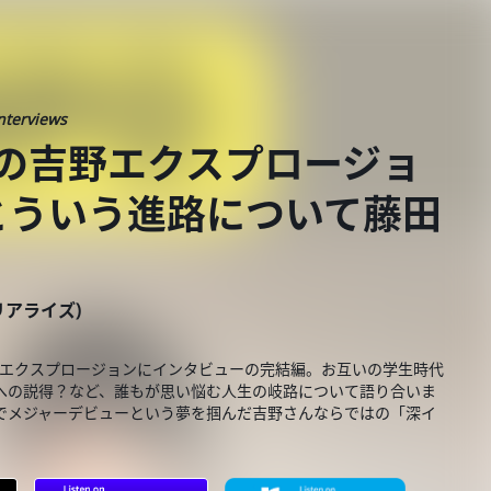
nterviews
Oの吉野エクスプロージョ
とういう進路について藤田
）
ーリアライズ)
エクスプロージョンにインタビューの完結編。お互いの学生時代
への説得？など、誰もが思い悩む人生の岐路について語り合いま
でメジャーデビューという夢を掴んだ吉野さんならではの「深イ