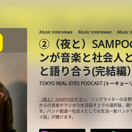
Music Interviews
Music Interviews
Music I
②（夜と）SAMP
ンが音楽と社会人
と語り合う(完結編
TOKYO REAL-EYES PODCAST (トーキョ
（夜と）SAMPOのギター
、ソングライターの吉野
からの音楽やラジオDJを目指す上での選択肢、親
す。バンド脱退ー社会人としての生活ー新バンド
イ話」が聞けます。