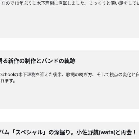
が傑作なので10年ぶりに木下理樹に直撃しました。じっくりと深い話をしています。Eg
理樹が語る新作の制作とバンドの軌跡
rt-Schoolの木下理樹を迎えた後半、歌詞の紡ぎ方、そして視点の変
されます。
バム「スペシャル」の深掘り。小佐野航(wata)と再会！