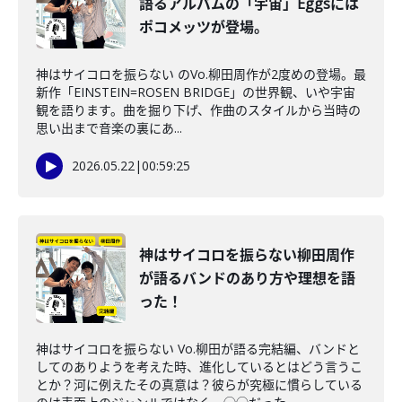
語るアルバムの「宇宙」Eggsには
ポコメッツが登場。
神はサイコロを振らない のVo.柳田周作が2度めの登場。最
新作「EINSTEIN=ROSEN BRIDGE」の世界観、いや宇宙
観を語ります。曲を掘り下げ、作曲のスタイルから当時の
思い出まで音楽の裏にあ...
2026.05.22
|
00:59:25
神はサイコロを振らない柳田周作
が語るバンドのあり方や理想を語
った！
神はサイコロを振らない Vo.柳田が語る完結編、バンドと
してのありようを考えた時、進化しているとはどう言うこ
とか？河に例えたその真意は？彼らが究極に慣らしている