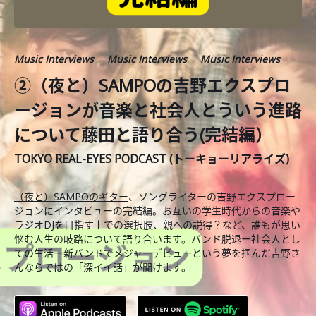
Music Interviews
Music Interviews
Music Interviews
②（夜と）SAMPOの吉野エクスプロ
ージョンが音楽と社会人とういう進路
について藤田と語り合う(完結編）
TOKYO REAL-EYES PODCAST (トーキョーリアライズ)
（夜と）SAMPOのギター
、ソングライターの吉野エクスプロー
ジョンにインタビューの完結編。お互いの学生時代からの音楽や
ラジオDJを目指す上での選択肢、親への説得？など、誰もが思い
悩む人生の岐路について語り合います。バンド脱退ー社会人とし
ての生活ー新バンドでメジャーデビューという夢を掴んだ吉野さ
んならではの「深イイ話」が聞けます。