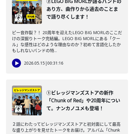
②LEGO BIG MORLが語るバンドの
あり方、曲作りから過去のことま
で語り尽くします！
ピー音炸裂？！ 20周年を迎えたLEGO BIG MORLのここだ
けの深掘りトーク完結編。LEGO BIG MORLにある「クー
ル」な感性はどのような理由なのか？初めて言語化したか
もしれないバンドの特...
2026.05.15
|
00:31:16
①ビレッジマンズストアの新作
「Chunk of Red」や20周年につい
て。ナンカノユメも登場！
２話にわたってビレッジマンズストアと初対面にして最高
な盛り上がりを見せたトークをお届け。アルバム「Chunk