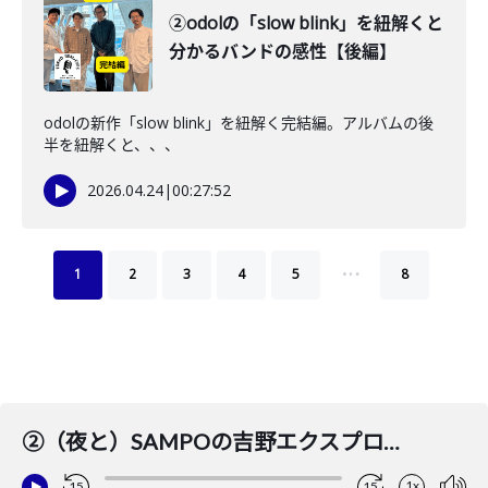
②odolの「slow blink」を紐解くと
分かるバンドの感性【後編】
odolの新作「slow blink」を紐解く完結編。アルバムの後
半を紐解くと、、、
2026.04.24
|
00:27:52
…
1
2
3
4
5
8
②（夜と）SAMPOの吉野エクスプロージョンが音楽と社会人とういう進路について藤田と語り合う(完結編）
1x
15
15