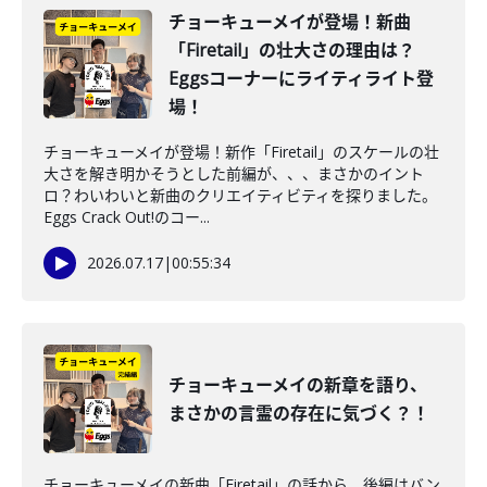
チョーキューメイが登場！新曲
「Firetail」の壮大さの理由は？
Eggsコーナーにライティライト登
場！
チョーキューメイが登場！新作「Firetail」のスケールの壮
大さを解き明かそうとした前編が、、、まさかのイント
ロ？わいわいと新曲のクリエイティビティを探りました。
Eggs Crack Out!のコー...
2026.07.17
|
00:55:34
チョーキューメイの新章を語り、
まさかの言霊の存在に気づく？！
チョーキューメイの新曲「Firetail」の話から、後編はバン