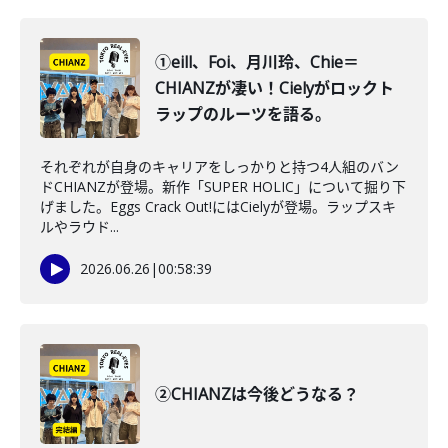
①eill、Foi、月川玲、Chie＝
CHIANZが凄い！Cielyがロックト
ラップのルーツを語る。
それぞれが自身のキャリアをしっかりと持つ4人組のバン
ドCHIANZが登場。新作「SUPER HOLIC」について掘り下
げました。Eggs Crack Out!にはCielyが登場。ラップスキ
ルやラウド...
2026.06.26
|
00:58:39
②CHIANZは今後どうなる？