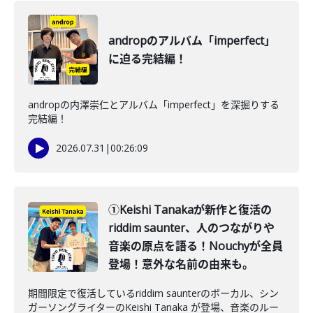
andropのアルバム「imperfect」
に迫る完結編！
andropの内澤崇仁とアルバム「imperfect」を深掘りする
完結編！
2026.07.31
|
00:26:09
①Keishi Tanakaが新作と復活の
riddim saunter、人のつながりや
音楽の原点を語る！Nouchyが全員
登場！意外な名前の由来も。
期間限定で復活しているriddim saunterのボーカル、シン
ガーソングライターのKeishi Tanaka が登場、音楽のルー