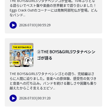
THE BOYS&GIRLSワタナベシンゴが登場。10年ぶりとな
る語らいでベスト盤や楽曲の世界観まで語り合いました！
Eggs Crack Out!のコーナーには南無阿部陀仏が登場。どん
なバンド...
2026.07.03
|
00:55:29
②THE BOYS&GIRLSワタナベシン
ゴが語る
THE BOYS&GIRLSワタナベシンゴとの語り、完結編はさ
らに人間に迫りました。音楽への原体験、感受性の気づき
と音楽への打ち込み。バンドを続ける難しさや困難も乗り
越えたからこそ言えるエピソ...
2026.07.03
|
00:31:20