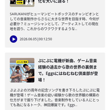
化を大いに語る！
SARUKANIがヒューマンビートボックスのチャンピオンと
しての音楽制作からさらに大きな世界を目指す時、今何が
必要か？ミュージシャンとして、アーティストしての現在
地を語り、これからのワクワクするような...
2026.06.05
|
00:12:50
ぷにぷに電機が新曲、ゲーム音楽
経験の過去から歌の世界の裏側ま
で。Eggsにはねむねむ倶楽部が登
場！
ぷよぷよの35周年の記念ソングを書き下ろしたぷにぷに電
機が登場！ゲーム音楽の幼い経験から歌の世界観の構築の
仕方がまで掘り下げました。音楽制作をしている人にとっ
ても為になるトーク、神回爆誕です。Eggs...