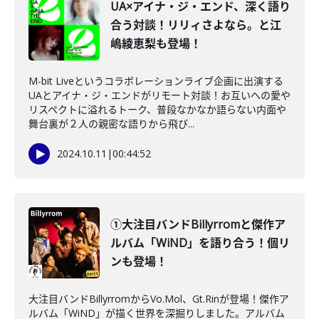
UA×アイナ・ジ・エンド、深く語り
合う対談！リリィさよなら。と江
嶋綾恵梨も登場！
M-bit Liveというコラボレーションライブ企画に出演する
UAとアイナ・ジ・エンドがリモート対談！お互いへの愛や
リスペクトに溢れるトーク、普段なかなか語らない内面や
舞台裏が２人の親密な語りから飛び...
2024.10.11
|
00:44:52
①大注目バンドBillyrromと傑作ア
ルバム「WiND」を語り合う！個リ
ンも登場！
大注目バンドBillyrromからVo.Mol、Gt.Rinが登場！傑作ア
ルバム「WiND」が描く世界を深掘りしました。アルバム