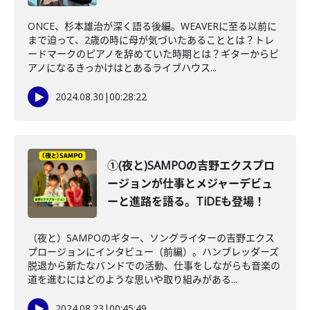
ONCE、杉本雄治が深く語る後編。WEAVERに至る以前に
まで迫って、2歳の時に母が気づいたあることとは？トレ
ードマークのピアノを辞めていた時期とは？ギターからピ
アノになるきっかけはとあるライブハウス...
2024.08.30
|
00:28:22
①(夜と)SAMPOの吉野エクスプロ
ージョンが仕事とメジャーデビュ
ーと進路を語る。TiDEも登場！
（夜と）SAMPOのギター、ソングライターの吉野エクス
プロージョンにインタビュー（前編）。ハンブレッダーズ
脱退から新たなバンドでの活動、仕事をしながらも音楽の
道を進むにはどのような思いや取り組みがある...
2024.08.23
|
00:45:49