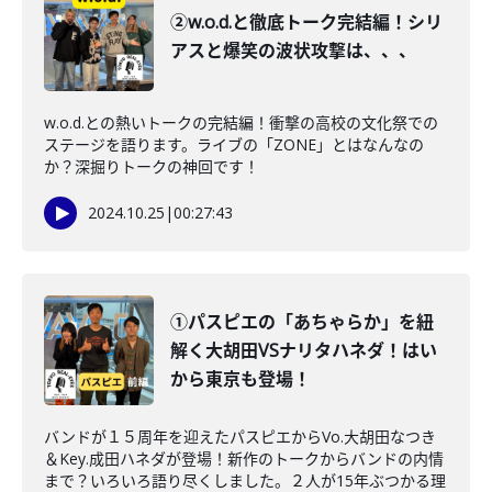
②w.o.d.と徹底トーク完結編！シリ
アスと爆笑の波状攻撃は、、、
w.o.d.との熱いトークの完結編！衝撃の高校の文化祭での
ステージを語ります。ライブの「ZONE」とはなんなの
か？深掘りトークの神回です！
2024.10.25
|
00:27:43
①パスピエの「あちゃらか」を紐
解く大胡田VSナリタハネダ！はい
から東京も登場！
バンドが１５周年を迎えたパスピエからVo.大胡田なつき
＆Key.成田ハネダが登場！新作のトークからバンドの内情
まで？いろいろ語り尽くしました。２人が15年ぶつかる理