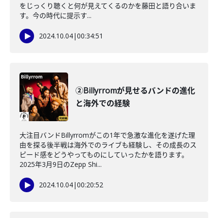
をじっくり聴くと何が見えてくるのかを藤田と語り合いま
す。今の時代に提示す...
2024.10.04
|
00:34:51
②Billyrromが見せるバンドの進化
と海外での経験
大注目バンドBillyrromがこの1年で急激な進化を遂げた理
由を探る後半戦は海外でのライブも経験し、その成長のス
ピード感をどうやってものにしていったかを語ります。
2025年3月9日のZepp Shi...
2024.10.04
|
00:20:52