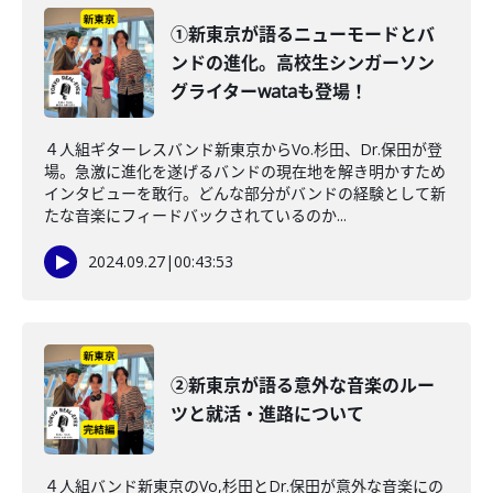
①新東京が語るニューモードとバ
ンドの進化。高校生シンガーソン
グライターwataも登場！
４人組ギターレスバンド新東京からVo.杉田、Dr.保田が登
場。急激に進化を遂げるバンドの現在地を解き明かすため
インタビューを敢行。どんな部分がバンドの経験として新
たな音楽にフィードバックされているのか...
2024.09.27
|
00:43:53
②新東京が語る意外な音楽のルー
ツと就活・進路について
４人組バンド新東京のVo,杉田とDr.保田が意外な音楽にの