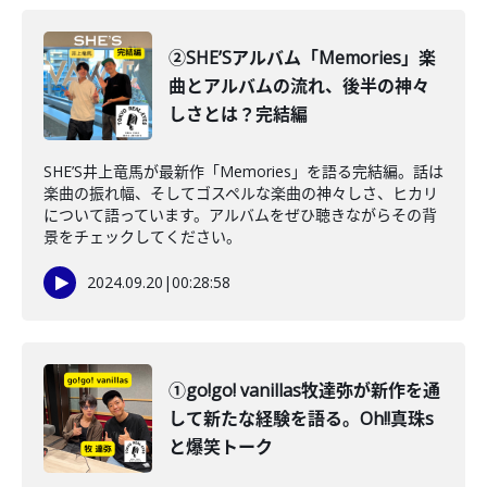
②SHE’Sアルバム「Memories」楽
曲とアルバムの流れ、後半の神々
しさとは？完結編
SHE’S井上竜馬が最新作「Memories」を語る完結編。話は
楽曲の振れ幅、そしてゴスペルな楽曲の神々しさ、ヒカリ
について語っています。アルバムをぜひ聴きながらその背
景をチェックしてください。
2024.09.20
|
00:28:58
①go!go! vanillas牧達弥が新作を通
して新たな経験を語る。Oh!!真珠s
と爆笑トーク