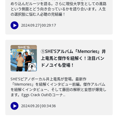
めり込んだルーツを語る。さらに現役大学生としての進路
という側面とどう向き合っているかを語り合います。人生
の選択肢に悩む人必聴の完結編！
2024.09.27
|
00:29:17
①SHE'Sアルバム「Memories」井
上竜馬と傑作を紐解く！注目バン
ドノユイも登場！
SHE'Sピアノボーカル井上竜馬が登場。最新作
「Memories」を紐解くインタビュー前編。傑作アルバム
を紐解くインタビュー、そして藤田の解釈と妄想が爆発し
ます。Eggs Crack Out!のコーナ...
2024.09.20
|
00:34:36