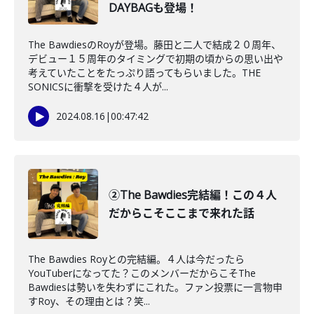
DAYBAGも登場！
The BawdiesのRoyが登場。藤田と二人で結成２０周年、
デビュー１５周年のタイミングで初期の頃からの思い出や
考えていたことをたっぷり語ってもらいました。THE
SONICSに衝撃を受けた４人が...
2024.08.16
|
00:47:42
②The Bawdies完結編！この４人
だからこそここまで来れた話
The Bawdies Royとの完結編。４人は今だったら
YouTuberになってた？このメンバーだからこそThe
Bawdiesは勢いを失わずにこれた。ファン投票に一言物申
すRoy、その理由とは？笑...