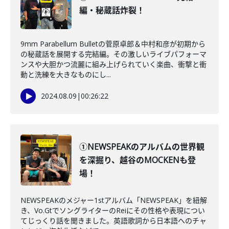
編・秘蔵話炸裂！
9mm Parabellum Bulletの菅原卓郎＆中村和彦が初期から
の秘蔵話を展開する完結編。その激しいライブパフォーマ
ンスや大胆かつ流麗に組み上げられていく楽曲、衝撃と衝
動と洗練を大きなものにし...
2024.08.09
|
00:26:22
①NEWSPEAKのアルバムの世界観
を深掘り、越谷のMOCKENも登
場！
NEWSPEAKのメジャー1stアルバム「NEWSPEAK」を紐解
き、Vo.GtでソングライターのReiにその性格や表現につい
てじっくり話を聞きました。英語歌詞から日本語へのチャ