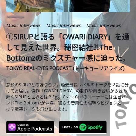
Music Interviews
Music Interviews
Music Interviews
①SIRUPと語る「OWARI DIARY」を通
して見えた世界。秘密結社⁈The
Bottomzのミクスチャー感に迫った。
TOKYO REAL-EYES PODCAST (トーキョーリアライズ)
念願のSIRUPとの語り合い。過去最長レベルのトークを２話に分
けてお届け。傑作「OWARI DIARY」の制作や向き合いから読み
解くSIRUPと世界とは？Eggs Crack Out!のコーナーには注目バ
ンドThe Bottomzが登場。彼らの音楽性の根幹やビジョンと
は？爆笑トークも飛び出します。