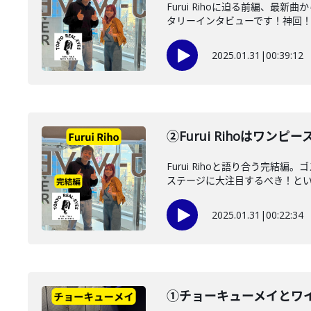
Furui Rihoに迫る前編
タリーインタビューです！神回
2025.01.31
|
00:39:12
②Furui Rihoはワ
Furui Rihoと語り合う
ステージに大注目するべき！という
2025.01.31
|
00:22:34
①チョーキューメイとワ