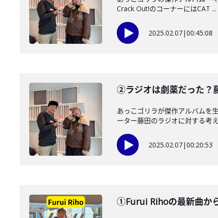
Crack Out!のコーナーにはCAT ...
2025.02.07
|
00:45:08
②ラジオは劇薬だった？
あっこゴリラが傑作アルバムを生み
ーター藤田のラジオに対する考え方
2025.02.07
|
00:20:53
①Furui Rihoの最