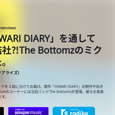
nterviews
WARI DIARY」を通して
The Bottomzのミク
た。
ーリアライズ)
クを２話に分けてお届け。傑作「OWARI DIARY」の制作や向き
k Out!のコーナーには注目バンドThe Bottomzが登場。彼らの音楽
ます。