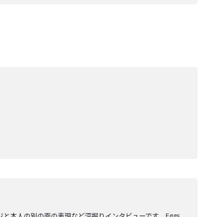
ジと本人の別の面の表現など深掘りインタビューです。Eggs