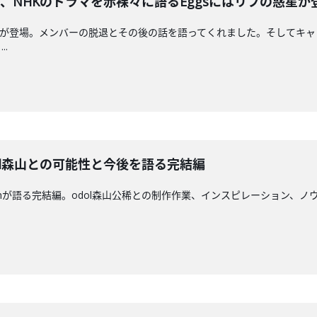
aが脱退、NHKのドラマを赤裸々に語るEggsにはリフの惑星
とJacksonが登場。メンバーの脱退とその後の話を語ってくれました。そ
.
がodol森山との可能性と今後を語る完結編
 とJacksonが語る完結編。odol森山公稀との制作作業、インスピレーシ