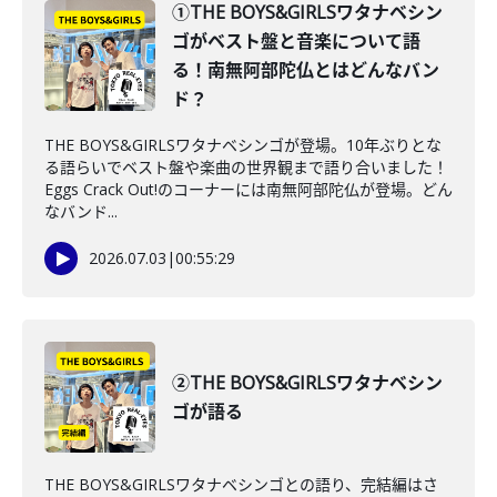
①THE BOYS&GIRLSワタナベシン
ゴがベスト盤と音楽について語
る！南無阿部陀仏とはどんなバン
ド？
THE BOYS&GIRLSワタナベシンゴが登場。10年ぶりとな
る語らいでベスト盤や楽曲の世界観まで語り合いました！
Eggs Crack Out!のコーナーには南無阿部陀仏が登場。どん
なバンド...
2026.07.03
|
00:55:29
②THE BOYS&GIRLSワタナベシン
ゴが語る
THE BOYS&GIRLSワタナベシンゴとの語り、完結編はさ