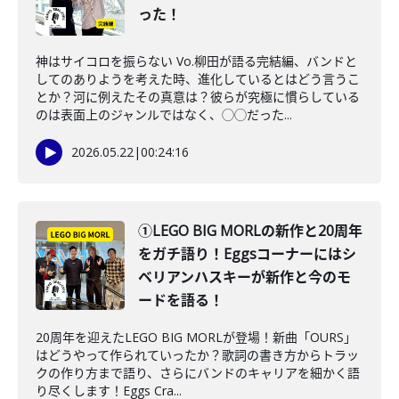
った！
神はサイコロを振らない Vo.柳田が語る完結編、バンドと
してのありようを考えた時、進化しているとはどう言うこ
とか？河に例えたその真意は？彼らが究極に慣らしている
のは表面上のジャンルではなく、◯◯だった...
2026.05.22
|
00:24:16
①LEGO BIG MORLの新作と20周年
をガチ語り！Eggsコーナーにはシ
ベリアンハスキーが新作と今のモ
ードを語る！
20周年を迎えたLEGO BIG MORLが登場！新曲「OURS」
はどうやって作られていったか？歌詞の書き方からトラッ
クの作り方まで語り、さらにバンドのキャリアを細かく語
り尽くします！Eggs Cra...