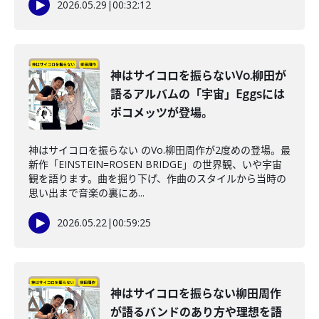
2026.05.29
|
00:32:12
神はサイコロを振らないVo.柳田が
語るアルバムの「宇宙」Eggsには
ポコメッツが登場。
神はサイコロを振らない のVo.柳田周作が2度めの登場。最
新作「EINSTEIN=ROSEN BRIDGE」の世界観、いや宇宙
観を語ります。曲を掘り下げ、作曲のスタイルから当時の
思い出まで音楽の裏にあ...
2026.05.22
|
00:59:25
神はサイコロを振らない柳田周作
が語るバンドのあり方や理想を語