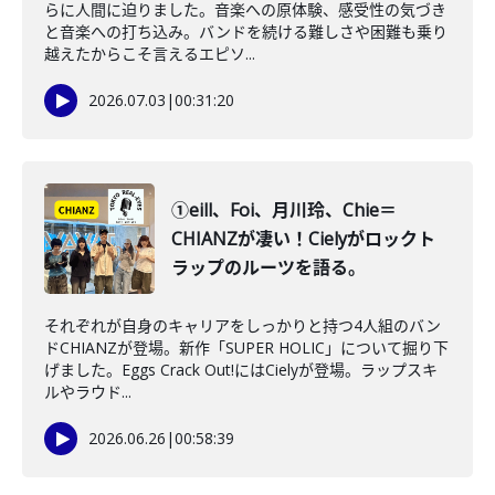
らに人間に迫りました。音楽への原体験、感受性の気づき
と音楽への打ち込み。バンドを続ける難しさや困難も乗り
越えたからこそ言えるエピソ...
2026.07.03
|
00:31:20
①eill、Foi、月川玲、Chie＝
CHIANZが凄い！Cielyがロックト
ラップのルーツを語る。
それぞれが自身のキャリアをしっかりと持つ4人組のバン
ドCHIANZが登場。新作「SUPER HOLIC」について掘り下
げました。Eggs Crack Out!にはCielyが登場。ラップスキ
ルやラウド...
2026.06.26
|
00:58:39