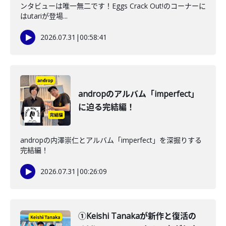
ンタビューは唯一無二です！Eggs Crack Out!のコーナーに
はutariが登場...
2026.07.31
|
00:58:41
andropのアルバム「imperfect」
に迫る完結編！
andropの内澤崇仁とアルバム「imperfect」を深掘りする
完結編！
2026.07.31
|
00:26:09
①Keishi Tanakaが新作と復活の