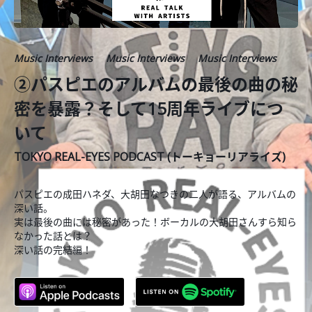
Music Interviews
Music Interviews
Music Interviews
②パスピエのアルバムの最後の曲の秘
密を暴露？そして15周年ライブにつ
いて
TOKYO REAL-EYES PODCAST (トーキョーリアライズ)
パスピエの成田ハネダ、大胡田なつきの二人が語る、アルバムの
深い話。
実は最後の曲には秘密があった！ボーカルの大胡田さんすら知ら
なかった話とは？
深い話の完結編！