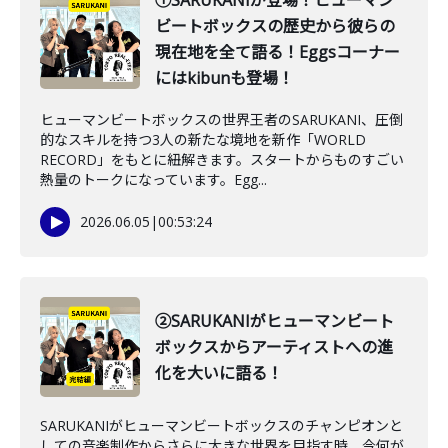
①SARUKANIが登場！ヒューマン
ビートボックスの歴史から彼らの
現在地を全て語る！Eggsコーナー
にはkibunも登場！
ヒューマンビートボックスの世界王者のSARUKANI、圧倒
的なスキルを持つ3人の新たな境地を新作「WORLD
RECORD」をもとに紐解きます。スタートからものすごい
熱量のトークになっています。Egg...
2026.06.05
|
00:53:24
②SARUKANIがヒューマンビート
ボックスからアーティストへの進
化を大いに語る！
SARUKANIがヒューマンビートボックスのチャンピオンと
しての音楽制作からさらに大きな世界を目指す時、今何が