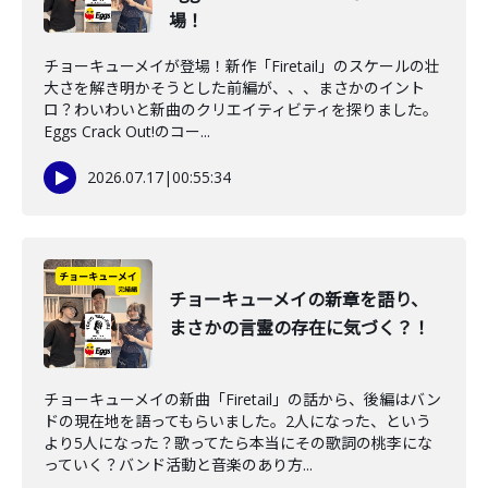
場！
チョーキューメイが登場！新作「Firetail」のスケールの壮
大さを解き明かそうとした前編が、、、まさかのイント
ロ？わいわいと新曲のクリエイティビティを探りました。
Eggs Crack Out!のコー...
2026.07.17
|
00:55:34
チョーキューメイの新章を語り、
まさかの言霊の存在に気づく？！
チョーキューメイの新曲「Firetail」の話から、後編はバン
ドの現在地を語ってもらいました。2人になった、という
より5人になった？歌ってたら本当にその歌詞の桃李にな
っていく？バンド活動と音楽のあり方...