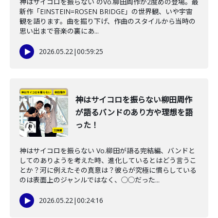
神はサイコロを振らない のVo.柳田周作が2度めの登場。最
新作「EINSTEIN=ROSEN BRIDGE」の世界観、いや宇宙
観を語ります。曲を掘り下げ、作曲のスタイルから当時の
思い出まで音楽の裏にあ...
2026.05.22
|
00:59:25
神はサイコロを振らない柳田周作
が語るバンドのあり方や理想を語
った！
神はサイコロを振らない Vo.柳田が語る完結編、バンドと
してのありようを考えた時、進化しているとはどう言うこ
とか？河に例えたその真意は？彼らが究極に慣らしている
のは表面上のジャンルではなく、◯◯だった...
2026.05.22
|
00:24:16