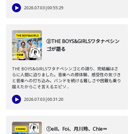
2026.07.03
|
00:55:29
②THE BOYS&GIRLSワタナベシン
ゴが語る
THE BOYS&GIRLSワタナベシンゴとの語り、完結編はさ
らに人間に迫りました。音楽への原体験、感受性の気づき
と音楽への打ち込み。バンドを続ける難しさや困難も乗り
越えたからこそ言えるエピソ...
2026.07.03
|
00:31:20
①eill、Foi、月川玲、Chie＝