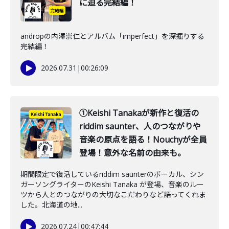
に迫る完結編！
andropの内澤崇仁とアルバム「imperfect」を深掘りする
完結編！
2026.07.31
|
00:26:09
①Keishi Tanakaが新作と復活の
riddim saunter、人のつながりや
音楽の原点を語る！Nouchyが全員
登場！意外な名前の由来も。
期間限定で復活しているriddim saunterのボーカル、シン
ガーソングライターのKeishi Tanaka が登場、音楽のルー
ツから人とのつながりの大切なこだわりなど語ってくれま
した。北海道の地...
2026.07.24
|
00:47:44