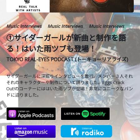
Music Interviews
Music Interviews
Music Interviews
①サイダーガールが新曲と制作を語
る！はいた雨ツブも登場！
TOKYO REAL-EYES PODCAST (トーキョーリアライズ)
サイダーガールに深掘りインタビューを敢行。メンバー３人それ
それのキャラクターや制作について語りました。Eggs Crack
Out!のコーナーにははいた雨ツブが登場！非常にユニークなバン
ドに迫りました。