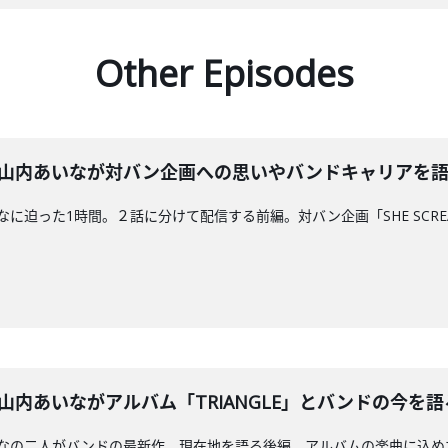
Other Episodes
のすぅ、山内あいなが対バン企画への思いやバンドキャリアを
内あいなに迫った1時間。２話に分けて配信する前編。対バン企画「SHE SCRE
のすぅ、山内あいながアルバム「TRIANGLE」とバンドの
、山内あいなの二人がバンドの最新作、現在地を語る後編。アルバムの楽曲に