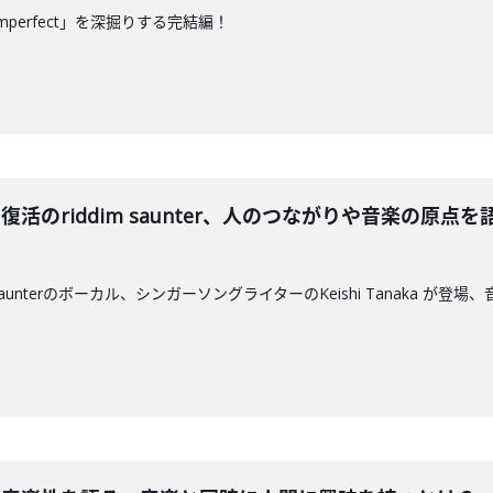
mperfect」を深掘りする完結編！
が新作と復活のriddim saunter、人のつながりや音楽の
 saunterのボーカル、シンガーソングライターのKeishi Tanaka