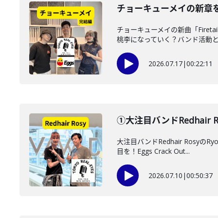
チョーキューメイの新章
チョーキューメイの新曲「Fire
桃李になっていく？バンド活動と音
2026.07.17
|
00:22:11
①大注目バンドRedhair
大注目バンドRedhair Ro
目を！Eggs Crack Out...
2026.07.10
|
00:50:37