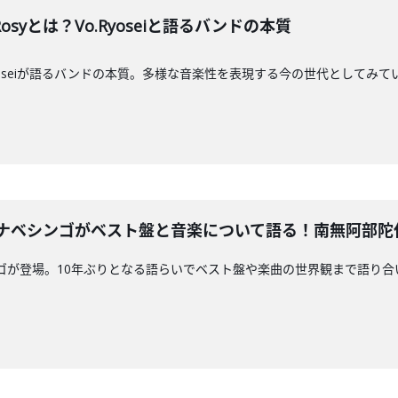
Rosyとは？Vo.Ryoseiと語るバンドの本質
syのRyoseiが語るバンドの本質。多様な音楽性を表現する今の世代として
LSワタナベシンゴがベスト盤と音楽について語る！南無阿部
ベシンゴが登場。10年ぶりとなる語らいでベスト盤や楽曲の世界観まで語り合いま