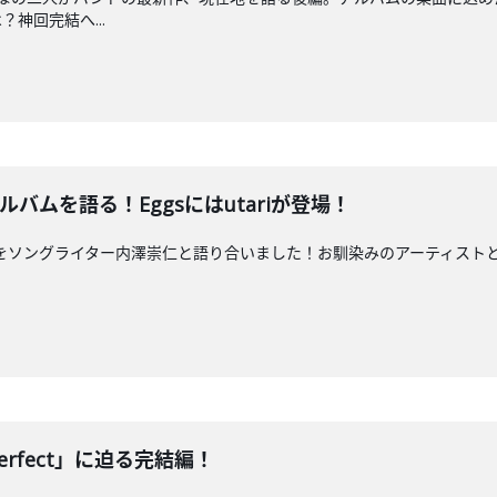
神回完結へ...
ルバムを語る！Eggsにはutariが登場！
t』をソングライター内澤崇仁と語り合いました！お馴染みのアーティストとの深
erfect」に迫る完結編！