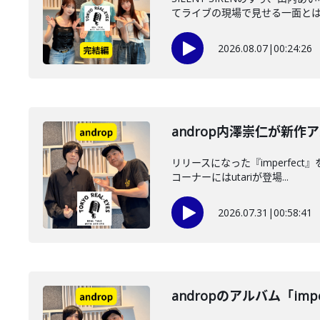
てライブの現場で見せる一面とは？
2026.08.07
|
00:24:26
androp内澤崇仁が新作ア
リリースになった『imperfec
コーナーにはutariが登場...
2026.07.31
|
00:58:41
andropのアルバム「imp