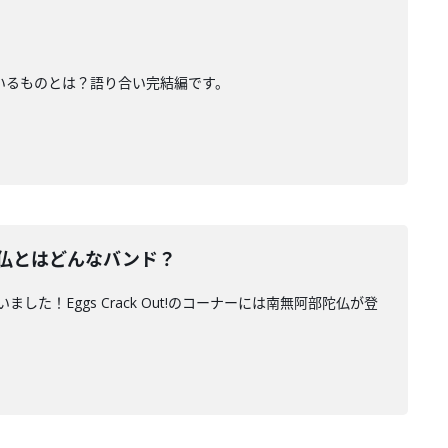
みているものとは？語り合い完結編です。
陀仏とはどんなバンド？
した！Eggs Crack Out!のコーナーには南無阿部陀仏が登