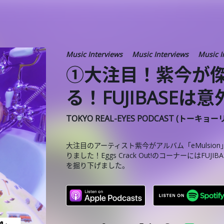
Music Interviews
Music Interviews
Music I
①大注目！紫今が
る！FUJIBASE
TOKYO REAL-EYES PODCAST (トーキョ
大注目のアーティスト紫今がアルバム「eMulsi
りました！Eggs Crack Out!のコーナーには
を掘り下げました。