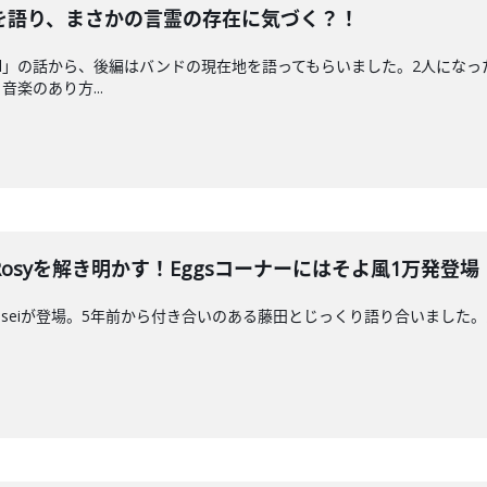
を語り、まさかの言霊の存在に気づく？！
tail」の話から、後編はバンドの現在地を語ってもらいました。2人に
楽のあり方...
 Rosyを解き明かす！Eggsコーナーにはそよ風1万発登場
syのRyoseiが登場。5年前から付き合いのある藤田とじっくり語り合い