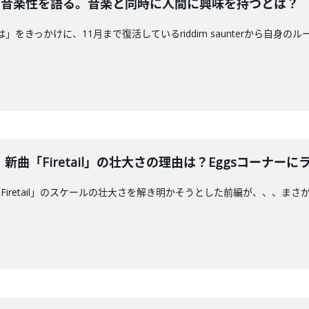
aが自身の音楽性を語る。音楽と同時に人間に興味を持つとは？
君の夜には」をきっかけに、11月まで復活しているriddim saunterか
曲「Firetail」の壮大さの理由は？Eggsコーナー
Firetail」のスケールの壮大さを解き明かそうとした前編が、、、ま