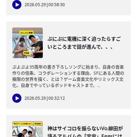
2026.05.29
|
00:58:30
ぷにぷに電機に深く迫ったらすご
いところまで話が進んで、、、
ぷよぷよ35周年の書き下ろしソングに始まり、自身の音楽
作りの信条、コラボレーションする理由、SFにある人間の
極限の世界を描く、とは？ゲーム音楽文化やリミックス文
化、自身でやっているポッドキャストまで、...
2026.05.29
|
00:32:12
神はサイコロを振らないVo.柳田が
語るアルバムの「宇宙」Eggsには