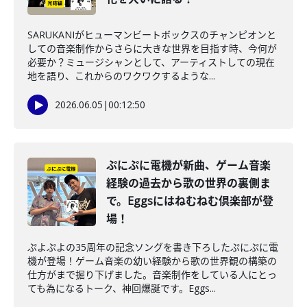
SARUKANIがヒューマンビートボックスのチャンピオンと
しての音楽制作からさらに大きな世界を目指す時、今何が
必要か？ミュージシャンとして、アーティストしての現在
地を語り、これからのワクワクするような...
2026.06.05
|
00:12:50
ぷにぷに電機が新曲、ゲーム音楽
経験の過去から歌の世界の裏側ま
で。Eggsにはねむねむ倶楽部が登
場！
ぷよぷよの35周年の記念ソングを書き下ろしたぷにぷに電
機が登場！ゲーム音楽の幼い経験から歌の世界観の構築の
仕方がまで掘り下げました。音楽制作をしている人にとっ
ても為になるトーク、神回爆誕です。Eggs...