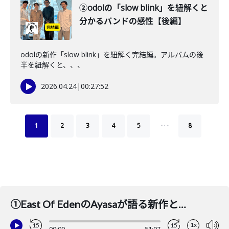
②odolの「slow blink」を紐解くと
分かるバンドの感性【後編】
odolの新作「slow blink」を紐解く完結編。アルバムの後
半を紐解くと、、、
2026.04.24
|
00:27:52
…
1
2
3
4
5
8
①East Of EdenのAyasaが語る新作と新メンバーと新モード！CARAMEL CANDiDも登場！
1x
15
15
00:00
51:07