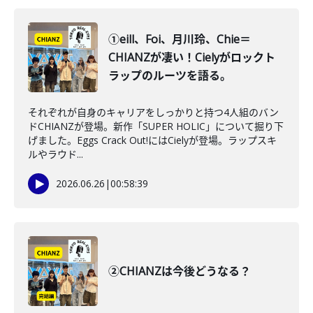
①eill、Foi、月川玲、Chie＝
CHIANZが凄い！Cielyがロックト
ラップのルーツを語る。
それぞれが自身のキャリアをしっかりと持つ4人組のバン
ドCHIANZが登場。新作「SUPER HOLIC」について掘り下
げました。Eggs Crack Out!にはCielyが登場。ラップスキ
ルやラウド...
2026.06.26
|
00:58:39
②CHIANZは今後どうなる？