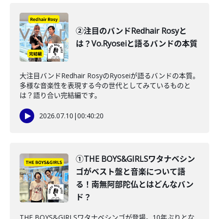
②注目のバンドRedhair Rosyと
は？Vo.Ryoseiと語るバンドの本質
大注目バンドRedhair RosyのRyoseiが語るバンドの本質。
多様な音楽性を表現する今の世代としてみているものと
は？語り合い完結編です。
2026.07.10
|
00:40:20
①THE BOYS&GIRLSワタナベシン
ゴがベスト盤と音楽について語
る！南無阿部陀仏とはどんなバン
ド？
THE BOYS&GIRLSワタナベシンゴが登場。10年ぶりとな