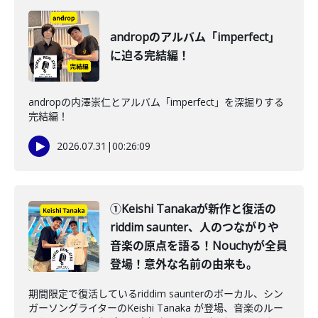
andropのアルバム「imperfect」
に迫る完結編！
andropの内澤崇仁とアルバム「imperfect」を深掘りする
完結編！
2026.07.31
|
00:26:09
①Keishi Tanakaが新作と復活の
riddim saunter、人のつながりや
音楽の原点を語る！Nouchyが全員
登場！意外な名前の由来も。
期間限定で復活しているriddim saunterのボーカル、シン
ガーソングライターのKeishi Tanaka が登場、音楽のルー