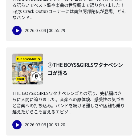
る語らいでベスト盤や楽曲の世界観まで語り合いました！
Eggs Crack Out!のコーナーには南無阿部陀仏が登場。どん
なバンド...
2026.07.03
|
00:55:29
②THE BOYS&GIRLSワタナベシン
ゴが語る
THE BOYS&GIRLSワタナベシンゴとの語り、完結編はさ
らに人間に迫りました。音楽への原体験、感受性の気づき
と音楽への打ち込み。バンドを続ける難しさや困難も乗り
越えたからこそ言えるエピソ...
2026.07.03
|
00:31:20