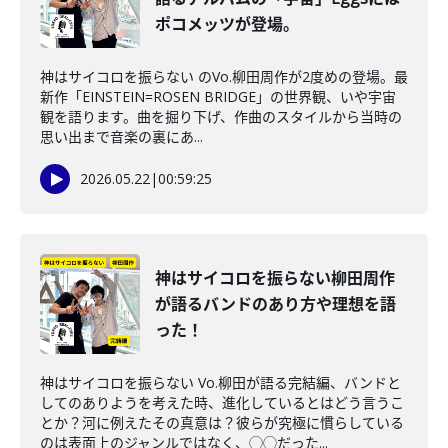
ポコメッツが登場。
神はサイコロを振らない のVo.柳田周作が2度めの登場。最
新作「EINSTEIN=ROSEN BRIDGE」の世界観、いや宇宙
観を語ります。曲を掘り下げ、作曲のスタイルから当時の
思い出まで音楽の裏にあ...
2026.05.22
|
00:59:25
神はサイコロを振らない柳田周作
が語るバンドのあり方や理想を語
った！
神はサイコロを振らない Vo.柳田が語る完結編、バンドと
してのありようを考えた時、進化しているとはどう言うこ
とか？河に例えたその真意は？彼らが究極に慣らしている
のは表面上のジャンルではなく、◯◯だった...