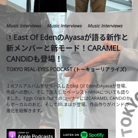
Music Interviews
Music Interviews
Music Interviews
①East Of EdenのAyasaが語る新作と
新メンバーと新モード！CARAMEL
CANDiDも登場！
TOKYO REAL-EYES PODCAST (トーキョーリアライズ)
１stフルアルバムをリリースしたEast Of EdenのAyasaが登場、
作品への想い、そして加入したベーシストMINAについても語り
ました。Eggs Crack Out！のコーナーにはCARAMEL CANDiDか
らボーカルのおと、そしてBs.まぼが登場、作品作りがバンドの
進化を紐解きます。