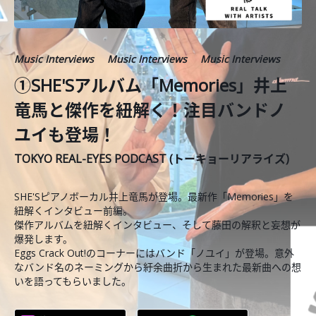
Music Interviews
Music Interviews
Music Interviews
①SHE'Sアルバム「Memories」井上
竜馬と傑作を紐解く！注目バンドノ
ユイも登場！
TOKYO REAL-EYES PODCAST (トーキョーリアライズ)
SHE'Sピアノボーカル井上竜馬が登場。最新作「Memories」を
紐解くインタビュー前編。
傑作アルバムを紐解くインタビュー、そして藤田の解釈と妄想が
爆発します。
Eggs Crack Out!のコーナーにはバンド「ノユイ」が登場。意外
なバンド名のネーミングから紆余曲折から生まれた最新曲への想
いを語ってもらいました。