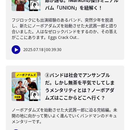
郎が語る。Iwankofの傑作ミニアル
バム「UNION」を紐解く！
フジロックにも出演経験のあるバンド、突然少年を脱退
し、新たにノーボアダムズを始動させた大武茜一郎と語り
合いました。人はなぜロックバンドをするのか、その答え
がここにあります。Eggs Crack Out...
2025.07.18
|
00:39:30
②バンドは社会でアンサンブル
だ。しかし無茶を平気でしてしま
うメンタリティとは？ノーボアダ
ムズはここからどこへ行く？
ノーボアダムズを始動させた大武茜一郎に迫る完結編。未
開の地に向かって勢いよく進んでいくバンドマンのドキュ
メンタリーです。