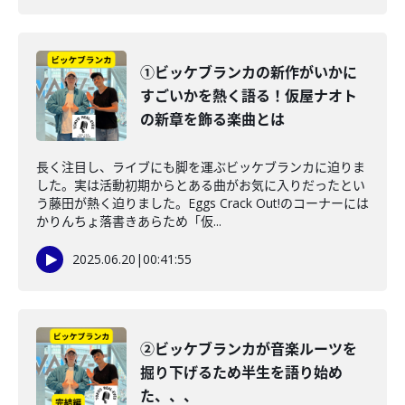
①ビッケブランカの新作がいかに
すごいかを熱く語る！仮屋ナオト
の新章を飾る楽曲とは
長く注目し、ライブにも脚を運ぶビッケブランカに迫りま
した。実は活動初期からとある曲がお気に入りだったとい
う藤田が熱く迫りました。Eggs Crack Out!のコーナーには
かりんちょ落書きあらため「仮...
2025.06.20
|
00:41:55
②ビッケブランカが音楽ルーツを
掘り下げるため半生を語り始め
た、、、