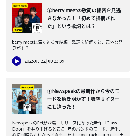
②berry meetの歌詞の秘密を見逃
さなかった！「初めて指摘され
た」という歌詞とは？
berry meetに深く迫る完結編。歌詞を紐解くと、意外な発
見が！？
2025.08.22
|
00:23:39
①Newspeakの最新作から今のモ
ードを解き明かす！吸空サイダー
にも迫った！
NewspeakのReiが登場！リリースになった新作「Glass
Door」を掘り下げるとここ1年のバンドのモード、進化、
心境が明らかになってきました！Eggs Crack Out!のコーナ