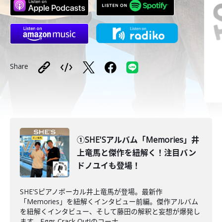
Share
①SHE'Sアルバム「Memories」井
上竜馬と傑作を紐解く！注目バン
ドノユイも登場！
SHE'Sピアノボーカル井上竜馬が登場。最新作
「Memories」を紐解くインタビュー前編。傑作アルバム
を紐解くインタビュー、そして藤田の解釈と妄想が爆発し
ます。Eggs Crack Out!のコーナ...