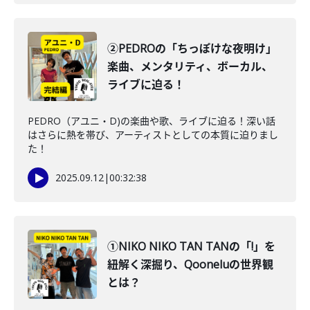
②PEDROの「ちっぽけな夜明け」
楽曲、メンタリティ、ボーカル、
ライブに迫る！
PEDRO（アユニ・D)の楽曲や歌、ライブに迫る！深い話
はさらに熱を帯び、アーティストとしての本質に迫りまし
た！
2025.09.12
|
00:32:38
①NIKO NIKO TAN TANの「!」を
紐解く深掘り、Qooneluの世界観
とは？