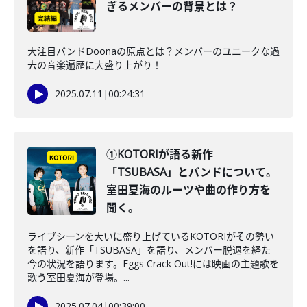
ぎるメンバーの背景とは？
大注目バンドDoonaの原点とは？メンバーのユニークな過
去の音楽遍歴に大盛り上がり！
2025.07.11
|
00:24:31
①KOTORIが語る新作
「TSUBASA」とバンドについて。
室田夏海のルーツや曲の作り方を
聞く。
ライブシーンを大いに盛り上げているKOTORIがその勢い
を語り、新作「TSUBASA」を語り、メンバー脱退を経た
今の状況を語ります。Eggs Crack Out!には映画の主題歌を
歌う室田夏海が登場。...
2025.07.04
|
00:39:00