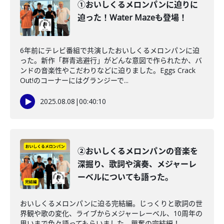
①おいしくるメロンパンに迫りに
迫った！Water Mazeも登場！
6年前にテレビ番組で共演したおいしくるメロンパンに迫
った。新作「群青逃避行」がどんな意図で作られたか、バ
ンドの音楽性やこだわりなどに迫りました。Eggs Crack
Out!のコーナーにはグランジーで...
2025.08.08
|
00:40:10
②おいしくるメロンパンの音楽を
深掘り、歌詞や演奏、メジャーレ
ーベルについても語った。
おいしくるメロンパンに迫る完結編。じっくりと歌詞の世
界観や歌の変化、ライブからメジャーレーベル、10周年の
思いまで色々語ってもらいました。興奮の完結編！