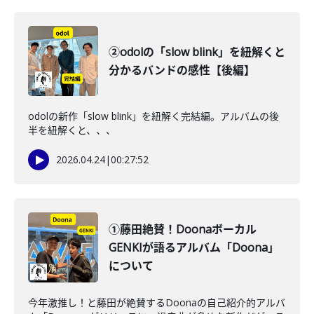
②odolの「slow blink」を紐解くと
分かるバンドの感性【後編】
odolの新作「slow blink」を紐解く完結編。アルバムの後
半を紐解くと、、、
2026.04.24
|
00:27:52
①藤田絶賛！Doonaボーカル
GENKIが語るアルバム「Doona」
について
今年激推し！と藤田が絶賛するDoonaの自己紹介的アルバ