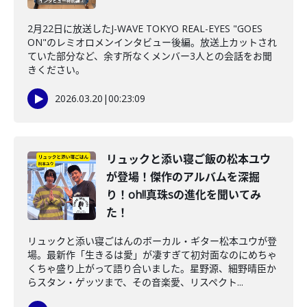
2月22日に放送したJ-WAVE TOKYO REAL-EYES "GOES
ON"のレミオロメンインタビュー後編。放送上カットされ
ていた部分など、余す所なくメンバー3人との会話をお聞
きください。
2026.03.20
|
00:23:09
リュックと添い寝ご飯の松本ユウ
が登場！傑作のアルバムを深掘
り！oh!!真珠sの進化を聞いてみ
た！
リュックと添い寝ごはんのボーカル・ギター松本ユウが登
場。最新作「生きるは愛」が凄すぎて初対面なのにめちゃ
くちゃ盛り上がって語り合いました。星野源、細野晴臣か
らスタン・ゲッツまで、その音楽愛、リスペクト...