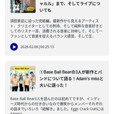
ャルル」まで、そしてライブにつ
いても
須田景凪に迫った完結編。最新作から見えるアーティス
ト、クリエイターとしての矜持、そして純粋な音楽好きと
してのリスナー耳、消費される音楽に対峙して、そして一
ファンとして音楽を捉えるバランス感覚、そして圧...
2026.02.06
|
00:25:13
①Base Ball Bearの3人が新作とバ
ンドについて語る！Adam's missと
大いに語った！
Base Ball Bear3人を読んだのは初めてですが、インディ
ーズ時代からの付き合いなので爆笑からメンバーそれぞれ
の話までいろいろ「紐解き」ました。Eggs Crack Out!には
Adam's ...