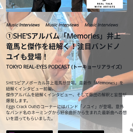
Music Interviews
Music Interviews
Music Interviews
①SHE'Sアルバム「Memories」井上
竜馬と傑作を紐解く！注目バンドノ
ユイも登場！
TOKYO REAL-EYES PODCAST (トーキョーリアライズ)
SHE'Sピアノボーカル井上竜馬が登場。最新作「Memories」を
紐解くインタビュー前編。
傑作アルバムを紐解くインタビュー、そして藤田の解釈と妄想が
爆発します。
Eggs Crack Out!のコーナーにはバンド「ノユイ」が登場。意外
なバンド名のネーミングから紆余曲折から生まれた最新曲への想
いを語ってもらいました。