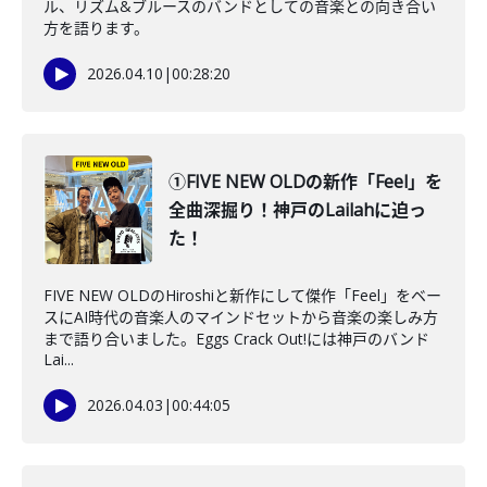
ル、リズム&ブルースのバンドとしての音楽との向き合い
方を語ります。
2026.04.10
|
00:28:20
①FIVE NEW OLDの新作「Feel」を
全曲深掘り！神戸のLailahに迫っ
た！
FIVE NEW OLDのHiroshiと新作にして傑作「Feel」をベー
スにAI時代の音楽人のマインドセットから音楽の楽しみ方
まで語り合いました。Eggs Crack Out!には神戸のバンド
Lai...
2026.04.03
|
00:44:05