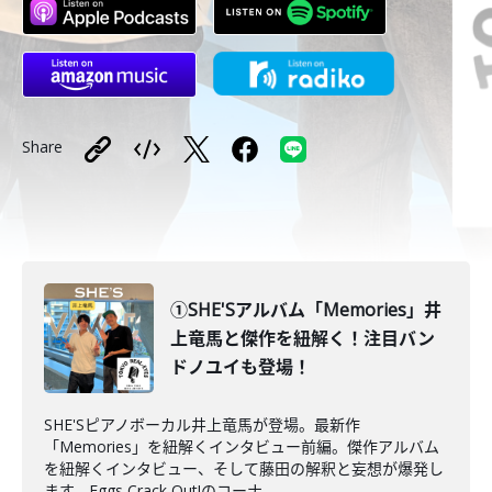
Share
①SHE'Sアルバム「Memories」井
上竜馬と傑作を紐解く！注目バン
ドノユイも登場！
SHE'Sピアノボーカル井上竜馬が登場。最新作
「Memories」を紐解くインタビュー前編。傑作アルバム
を紐解くインタビュー、そして藤田の解釈と妄想が爆発し
ます。Eggs Crack Out!のコーナ...