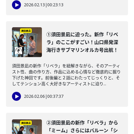
2026.02.13
|
00:23:13
①須田景凪に迫った。新作「リベ
ラ」のここがすごい！山口県発深
海行きサブマリンオルカ号出航！
須田景凪の新作「リベラ」を紐解きながら、そのアーティ
スト性、曲の作り方、作品に込める心情など徹底的に掘り
下げた神回です。前後編と２話にわたってじっくりと、そ
してテンション高く大好きなアーティストに迫り...
2026.02.06
|
00:37:37
②須田景凪の新作「リベラ」から
「ミーム」さらにはバルーン「シ