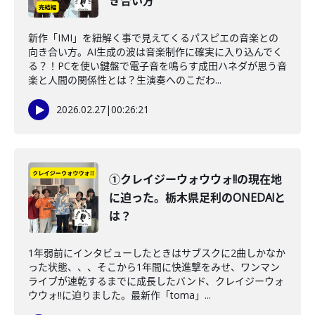
き合い方
新作「IMI」を紐解く事で見えてくるパスピエの音楽との
向き合い方。AI生成の波は音楽制作に確実に入り込んでく
る？！PCを使い鍵盤で電子音を鳴らす成田ハネダが思う音
楽と人間の関係性とは？生演奏へのこだわ...
2026.02.27
|
00:26:21
①クレイジーウォウウォ!!の現在地
に迫った。栃木県足利のONEDA!と
は？
1年弱前にインタビューしたときはサブスクに2曲しかなか
った状態、、、そこから1年間に快進撃をみせ、ワンマン
ライブが速乾するまでに成長したバンド、クレイジーウォ
ウウォ!!に迫りました。最新作「toma」...