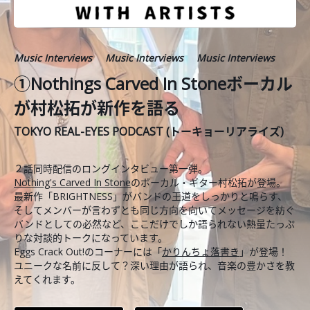
Music Interviews
Music Interviews
Music Interviews
①Nothings Carved In Stoneボーカル
が村松拓が新作を語る
TOKYO REAL-EYES PODCAST (トーキョーリアライズ)
２話同時配信のロングインタビュー第一弾。
Nothing's Carved In Stone
のボーカル・ギター村松拓が登場。
最新作「BRIGHTNESS」がバンドの王道をしっかりと鳴らす、
そしてメンバーが言わずとも同じ方向を向いてメッセージを紡ぐ
バンドとしての必然など、ここだけでしか語られない熱量たっぷ
りな対談的トークになっています。
Eggs Crack Out!のコーナーには「
かりんちょ落書き
」が登場！
ユニークな名前に反して？深い理由が語られ、音楽の豊かさを教
えてくれます。