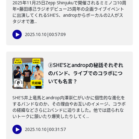
2025年11月25日Zepp Shinjukuで開催されるミミノコ10周
年×藤田琢己ラジオデビュー25周年の企画ライブイベント
に出演してくれるSHE'S、andropからボーカルの2人がス
タジオで激...
2025.10.10
|
00:57:09
②SHE'Sとandropの秘話それぞれ
のバンド、ライブでのコラボにつ
いても名言？
SHE'S井上竜馬とandrop内澤崇仁がいかに個性的な進化を
するバンドなのか、その理由やお互いのイメージ、コラボ
の経緯などさらに2バンドに迫りました。他では語られな
いトークに頷いたり爆笑したりしてく...
2025.10.10
|
00:31:57