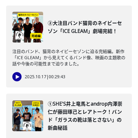
②大注目バンド猫背のネイビーセ
ゾン「ICE GLEAM」劇場完結！
注目のバンド、猫背のネイビーセゾンに迫る完結編。新作
「ICE GLEAM」から見えてくるバンド像、映画の主題歌の
話や今後の可能性まで迫りました。
2025.10.17
|
00:29:43
①SHE'S井上竜馬とandrop内澤崇
仁が藤田琢己とレアトーク！バン
ド「ガラスの靴は落とさない」の
新曲秘話