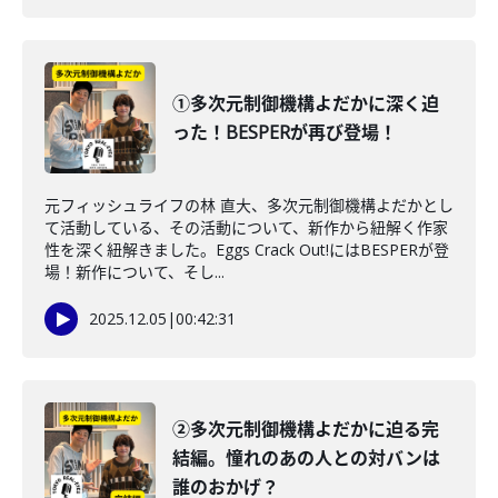
①多次元制御機構よだかに深く迫
った！BESPERが再び登場！
元フィッシュライフの林 直大、多次元制御機構よだかとし
て活動している、その活動について、新作から紐解く作家
性を深く紐解きました。Eggs Crack Out!にはBESPERが登
場！新作について、そし...
2025.12.05
|
00:42:31
②多次元制御機構よだかに迫る完
結編。憧れのあの人との対バンは
誰のおかげ？