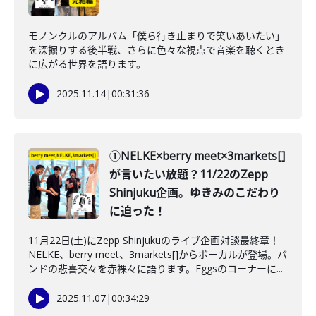
モノンクルのアルバム「僕ら行き止まりで笑いあいたい」
を深掘りする後半戦、さらに色々な視点で音楽を聴くとき
に広がる世界を語ります。
2025.11.14
|
00:31:36
①NELKE×berry meet×3markets[]
が言いたい放題？11/22のZepp
Shinjuku企画。ゆきみのこだわり
に迫った！
11月22日(土)にZepp Shinjukuのライブ企画対談最終章！
NELKE、berry meet、3markets[]からボーカルが登場。バ
ンドの悲喜交々を赤裸々に語ります。Eggsのコーナーに...
2025.11.07
|
00:34:29