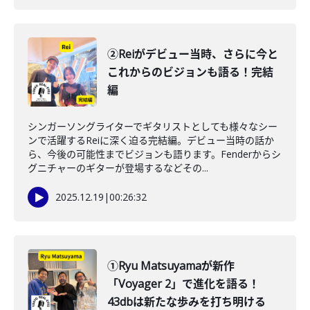
②Reiがデビュー当時、さらに今と
これからのビジョンも語る！完結
編
シンガーソングライターでギタリストとしても様々なシー
ンで活躍するReiに深く迫る完結編。デビュー当時の話か
ら、今後の可能性までビジョンも語ります。Fenderからシ
グニチャーのギターが登場するなどその...
2025.12.19
|
00:26:32
①Ryu Matsuyamaが新作
「Voyager 2」で進化を語る！
43dbは新たな歩みを打ち明ける