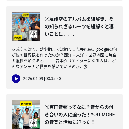
②友成空のアルバムを紐解き、そ
の知られざるルーツを紐解くと凄
いことに、、、
友成空を深く、幼少期まで深掘りした完結編。googleの何
が彼の世界観を作ったのか？西洋・東洋・世界地図に時空
の縦軸を加えると、、、音楽クリエイターになる人は、ど
んなアンテナと世界を描いているのか、多...
2026.01.09
|
00:35:40
①百円音盤ってなに？昔からの付
き合いの人に迫った！YOU MORE
の音楽と活動に迫った！