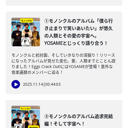
①モノンクルのアルバム「僕ら行
き止まりで笑いあいたい」が悠久
の人類とその愛の宇宙へ。
YOSAMEとじっくり語り合う！
モノンクルと初対面、そしていきなりの深掘り！リリース
になったアルバムが見せた変化、愛、人類までとことん語
りました！Eggs Crack Out!にはYOSAMEが登場！意外な
音楽遍歴のメンバーに迫る！
2025.11.14
|
00:44:03
②モノンクルのアルバム追求完結
編！そして宇宙へ！