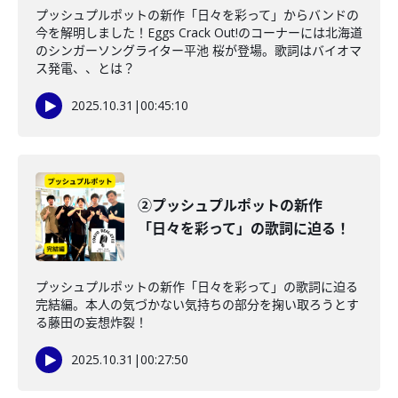
プッシュプルポットの新作「日々を彩って」からバンドの
今を解明しました！Eggs Crack Out!のコーナーには北海道
のシンガーソングライター平池 桜が登場。歌詞はバイオマ
ス発電、、とは？
2025.10.31
|
00:45:10
②プッシュプルポットの新作
「日々を彩って」の歌詞に迫る！
プッシュプルポットの新作「日々を彩って」の歌詞に迫る
完結編。本人の気づかない気持ちの部分を掬い取ろうとす
る藤田の妄想炸裂！
2025.10.31
|
00:27:50