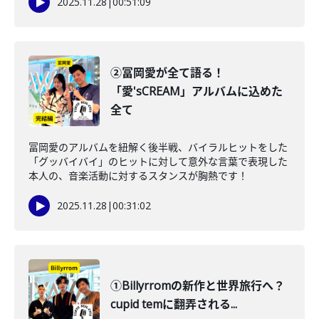
2025.11.28
|
00:51:09
②冨岡愛が全て語る！
「愛'sCREAM」アルバムに込めた
全て
冨岡愛のアルバムを紐解く後半戦、バイラルヒットをした
「グッバイバイ」のヒットに対して意外な言葉で表現した
本人の、音楽活動に対するスタンスが胸熱です！
2025.11.28
|
00:31:02
①Billyrromの新作と世界旅行へ？
cupid temに翻弄される...