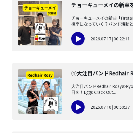
チョーキューメイの新章
チョーキューメイの新曲「Fire
桃李になっていく？バンド活動と音
2026.07.17
|
00:22:11
①大注目バンドRedhair
大注目バンドRedhair Ro
目を！Eggs Crack Out...
2026.07.10
|
00:50:37