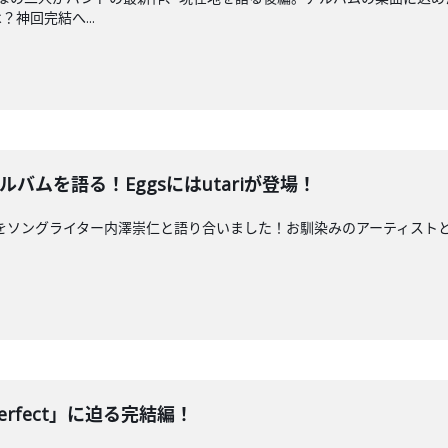
神回完結へ...
ルバムを語る！Eggsにはutariが登場！
t』をソングライター内澤崇仁と語り合いました！お馴染みのアーティストとの深
erfect」に迫る完結編！