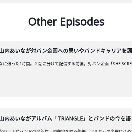
Other Episodes
のすぅ、山内あいなが対バン企画への思いやバンドキャリアを
内あいなに迫った1時間。２話に分けて配信する前編。対バン企画「SHE SCRE
のすぅ、山内あいながアルバム「TRIANGLE」とバンドの
、山内あいなの二人がバンドの最新作、現在地を語る後編。アルバムの楽曲に