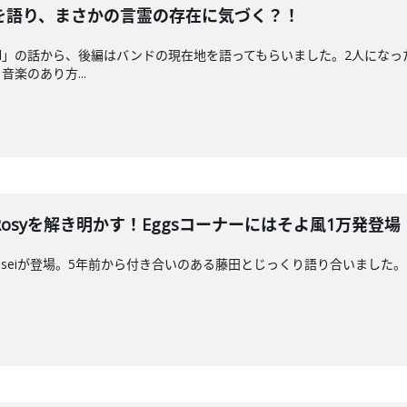
を語り、まさかの言霊の存在に気づく？！
tail」の話から、後編はバンドの現在地を語ってもらいました。2人に
楽のあり方...
 Rosyを解き明かす！Eggsコーナーにはそよ風1万発登場
syのRyoseiが登場。5年前から付き合いのある藤田とじっくり語り合い