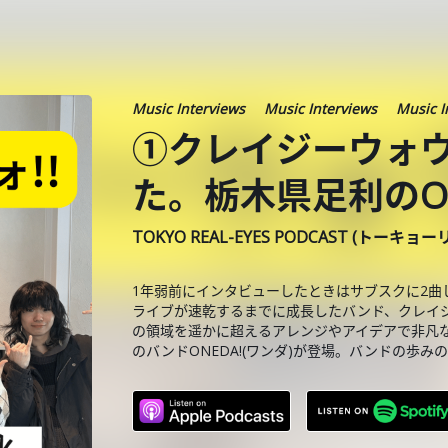
Music Interviews
Music Interviews
Music I
①クレイジーウォウ
た。栃木県足利のON
TOKYO REAL-EYES PODCAST (トーキョ
1年弱前にインタビューしたときはサブスクに2曲
ライブが速乾するまでに成長したバンド、クレイジ
の領域を遥かに超えるアレンジやアイデアで非凡な才能を
のバンドONEDA!(ワンダ)が登場。バンドの歩