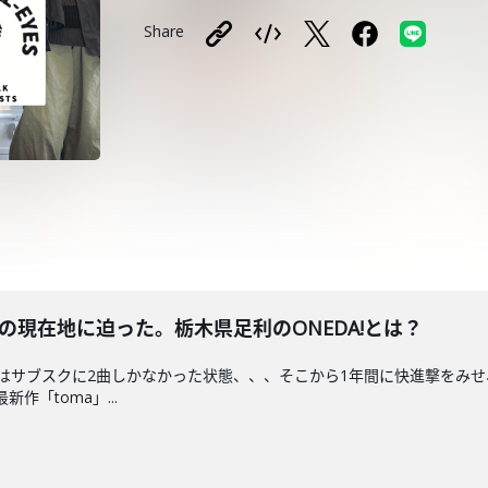
Share
!の現在地に迫った。栃木県足利のONEDA!とは？
はサブスクに2曲しかなかった状態、、、そこから1年間に快進撃をみ
作「toma」...