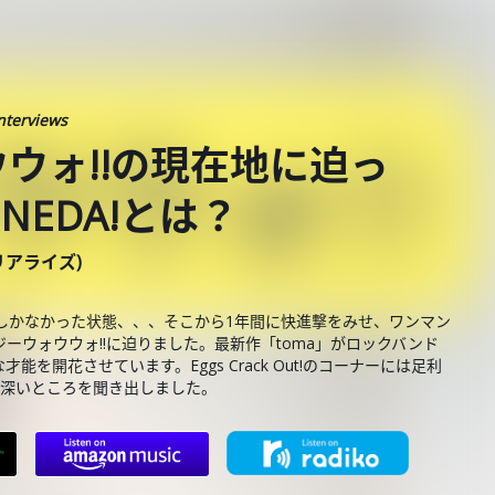
nterviews
ウォ!!の現在地に迫っ
EDA!とは？
ーリアライズ)
しかなかった状態、、、そこから1年間に快進撃をみせ、ワンマン
ーウォウウォ!!に迫りました。最新作「toma」がロックバンド
開花させています。Eggs Crack Out!のコーナーには足利
みの深いところを聞き出しました。