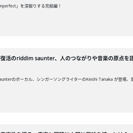
mperfect」を深掘りする完結編！
が新作と復活のriddim saunter、人のつながりや音楽の
 saunterのボーカル、シンガーソングライターのKeishi Tanaka