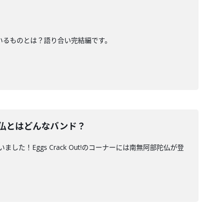
みているものとは？語り合い完結編です。
陀仏とはどんなバンド？
した！Eggs Crack Out!のコーナーには南無阿部陀仏が登