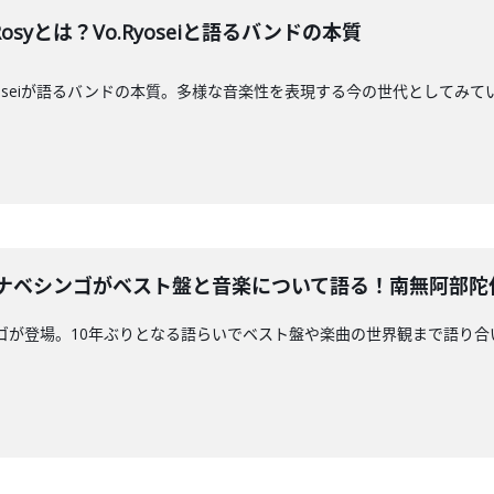
Rosyとは？Vo.Ryoseiと語るバンドの本質
syのRyoseiが語るバンドの本質。多様な音楽性を表現する今の世代として
LSワタナベシンゴがベスト盤と音楽について語る！南無阿部
ベシンゴが登場。10年ぶりとなる語らいでベスト盤や楽曲の世界観まで語り合いま