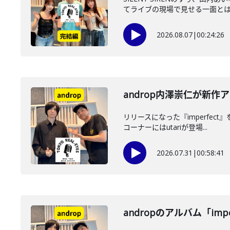
てライブの現場で見せる一面とは？
2026.08.07
|
00:24:26
androp内澤崇仁が新作ア
リリースになった『imperfec
コーナーにはutariが登場...
2026.07.31
|
00:58:41
andropのアルバム「imp