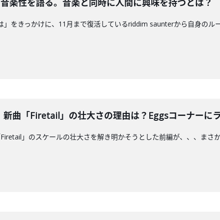
aが自身の音楽性を語る。音楽と同時に人間に興味を持つとは？
君の夜には」をきっかけに、11月まで復活しているriddim saunterか
曲「Firetail」の壮大さの理由は？Eggsコーナー
Firetail」のスケールの壮大さを解き明かそうとした前編が、、、ま