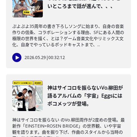
いところまで話が進んで、、、
ぷよぷよ35周年の書き下ろしソングに始まり、自身の音楽
作りの信条、コラボレーションする理由、SFにある人間の
極限の世界を描く、とは？ゲーム音楽文化やリミックス文
化、自身でやっているポッドキャストまで、...
2026.05.29
|
00:32:12
神はサイコロを振らないVo.柳田が
語るアルバムの「宇宙」Eggsには
ポコメッツが登場。
神はサイコロを振らない のVo.柳田周作が2度めの登場。最
新作「EINSTEIN=ROSEN BRIDGE」の世界観、いや宇宙
観を語ります。曲を掘り下げ、作曲のスタイルから当時の