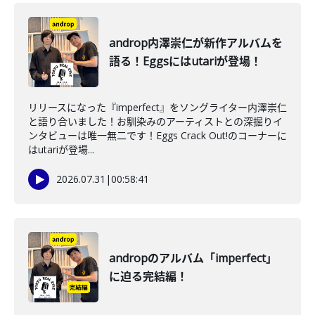
androp内澤崇仁が新作アルバムを
語る！Eggsにはutariが登場！
リリースになった『imperfect』をソングライター内澤崇仁
と語り合いました！お馴染みのアーティストとの深掘りイ
ンタビューは唯一無二です！Eggs Crack Out!のコーナーに
はutariが登場...
2026.07.31
|
00:58:41
andropのアルバム「imperfect」
に迫る完結編！