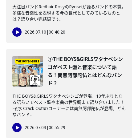
大注目バンドRedhair RosyのRyoseiが語るバンドの本質。
多様な音楽性を表現する今の世代としてみているものと
は？語り合い完結編です。
2026.07.10
|
00:40:20
①THE BOYS&GIRLSワタナベシン
ゴがベスト盤と音楽について語
る！南無阿部陀仏とはどんなバン
ド？
THE BOYS&GIRLSワタナベシンゴが登場。10年ぶりとな
る語らいでベスト盤や楽曲の世界観まで語り合いました！
Eggs Crack Out!のコーナーには南無阿部陀仏が登場。どん
なバンド...
2026.07.03
|
00:55:29