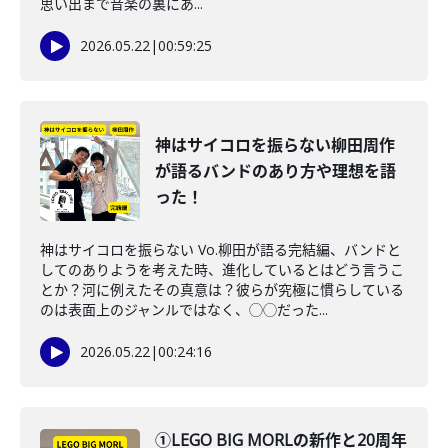
思い出まで音楽の裏にあ...
2026.05.22
|
00:59:25
神はサイコロを振らない柳田周作
が語るバンドのあり方や理想を語
った！
神はサイコロを振らない Vo.柳田が語る完結編、バンドと
してのありようを考えた時、進化しているとはどう言うこ
とか？河に例えたその真意は？彼らが究極に慣らしている
のは表面上のジャンルではなく、◯◯だった...
2026.05.22
|
00:24:16
①LEGO BIG MORLの新作と20周年