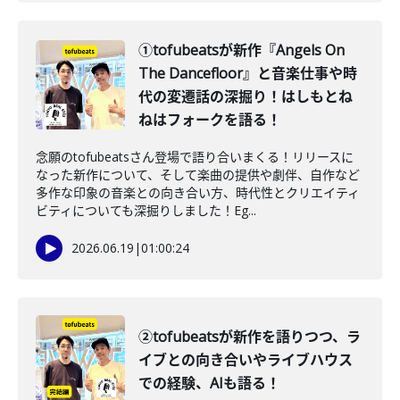
①tofubeatsが新作『Angels On
The Dancefloor』と音楽仕事や時
代の変遷話の深掘り！はしもとね
ねはフォークを語る！
念願のtofubeatsさん登場で語り合いまくる！リリースに
なった新作について、そして楽曲の提供や劇伴、自作など
多作な印象の音楽との向き合い方、時代性とクリエイティ
ビティについても深掘りしました！Eg...
2026.06.19
|
01:00:24
②tofubeatsが新作を語りつつ、ラ
イブとの向き合いやライブハウス
での経験、AIも語る！