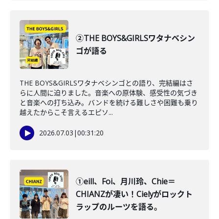
②THE BOYS&GIRLSワタナベシン
ゴが語る
THE BOYS&GIRLSワタナベシンゴとの語り、完結編はさ
らに人間に迫りました。音楽への原体験、感受性の気づき
と音楽への打ち込み。バンドを続ける難しさや困難も乗り
越えたからこそ言えるエピソ...
2026.07.03
|
00:31:20
①eill、Foi、月川玲、Chie＝
CHIANZが凄い！Cielyがロックト
ラップのルーツを語る。