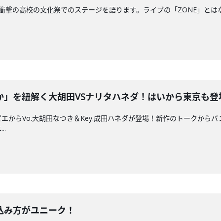
結編！衝撃の高校の文化祭でのステージを語ります。ライブの「ZONE」と
か」を紐解く大胡田VSナリタハネダ！はいから東京も登
エからVo.大胡田なつき＆Key.成田ハネダが登場！新作のトークから
..
込み方がユニーク！