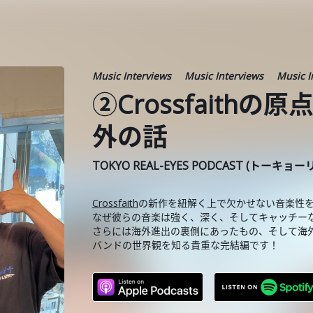
Music Interviews
Music Interviews
Music I
②Crossfaith
外の話
TOKYO REAL-EYES PODCAST (トーキョ
Crossfaith
の新作を紐解く上で欠かせない音楽性
なぜ彼らの音楽は強く、深く、そしてキャッチー
さらには海外進出の裏側にあったもの、そして海
バンドの世界観を知る貴重な完結編です！