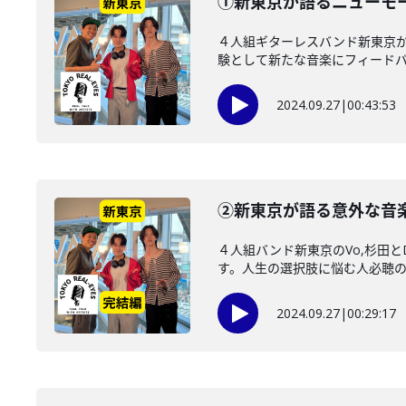
①新東京が語るニューモー
４人組ギターレスバンド新東京か
験として新たな音楽にフィードバッ
2024.09.27
|
00:43:53
②新東京が語る意外な音
４人組バンド新東京のVo,杉田
す。人生の選択肢に悩む人必聴
2024.09.27
|
00:29:17