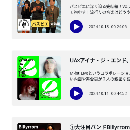
パスピエに深く迫る完結編！Vo
て物申す！流行りの音楽はどうやっ
2024.10.18
|
00:24:06
UA×アイナ・ジ・エン
M-bit Liveというコラボ
い内面や舞台裏が２人の親密な語り
2024.10.11
|
00:44:52
①大注目バンドBillyr