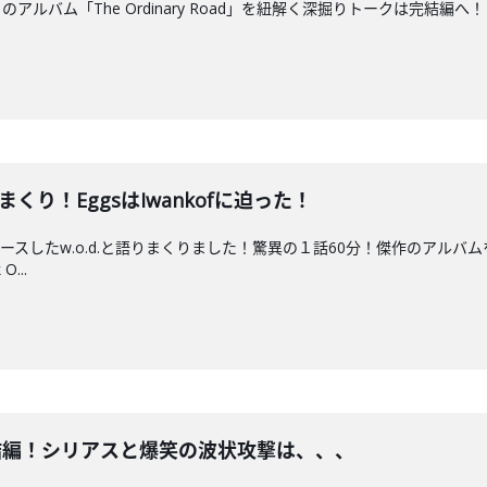
ルバム「The Ordinary Road」を紐解く深掘りトークは完結編へ！
まくり！EggsはIwankofに迫った！
ースしたw.o.d.と語りまくりました！驚異の１話60分！傑作のアル
...
ク完結編！シリアスと爆笑の波状攻撃は、、、