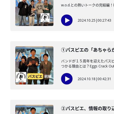
w.o.d.との熱いトークの完
2024.10.25
|
00:27:43
①パスピエの「あちゃら
バンドが１５周年を迎えたパスピ
つかる理由とは？Eggs Crack Out.
2024.10.18
|
00:42:31
②パスピエ、情報の取り