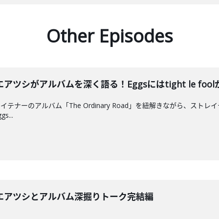
Other Episodes
シがアルバムを深く語る！Eggsにはtight le foo
テナーのアルバム「The Ordinary Road」を紐解きながら、ス
...
エアツシとアルバム深掘りトーク完結編