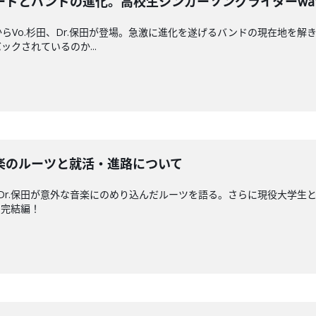
ドとバンドの進化。高校生シンガーソングライターwa
らVo.杉田、Dr.保田が登場。急激に進化を遂げるバンドの現在地を
クされているのか...
楽のルーツと就活・進路について
とDr.保田が意外な音楽にのめり込んだルーツを語る。さらに現役大学
の完結編！