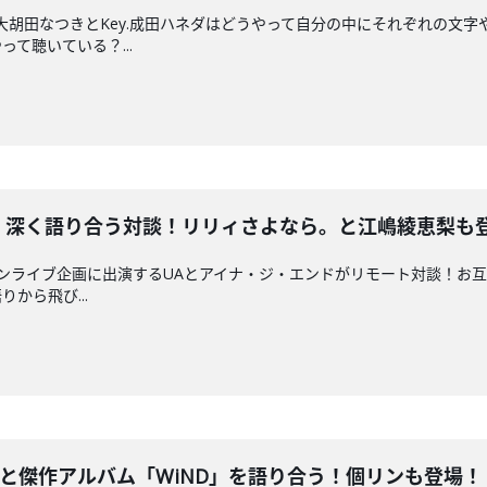
.大胡田なつきとKey.成田ハネダはどうやって自分の中にそれぞれの文
て聴いている？...
ド、深く語り合う対談！リリィさよなら。と江嶋綾恵梨も
レーションライブ企画に出演するUAとアイナ・ジ・エンドがリモート対談
から飛び...
romと傑作アルバム「WiND」を語り合う！個リンも登場！