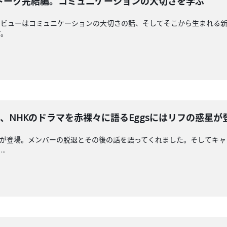
気トーク完結編。コミュニケーションの大切さを学ぶ
ンタビューはコミュニケーションの大切さの話、そしてそこから生まれる
す。
aが脱退、NHKのドラマを赤裸々に語るEggsにはリフの惑星
とJacksonが登場。メンバーの脱退とその後の話を語ってくれました。そ
.