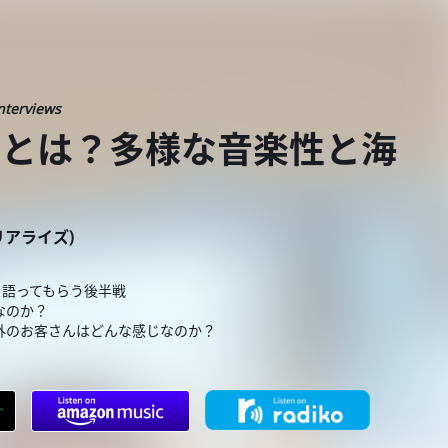
nterviews
の原点とは？多様な音楽性と海
ーリアライズ)
を語ってもらう後半戦
なのか？
外のお客さんはどんな感じなのか？