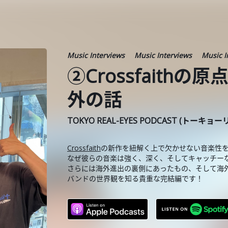
Music Interviews
Music Interviews
Music I
②Crossfaith
外の話
TOKYO REAL-EYES PODCAST (トーキョ
Crossfaith
の新作を紐解く上で欠かせない音楽性
なぜ彼らの音楽は強く、深く、そしてキャッチー
さらには海外進出の裏側にあったもの、そして海
バンドの世界観を知る貴重な完結編です！