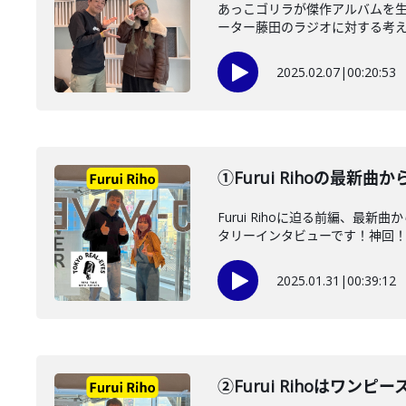
あっこゴリラが傑作アルバムを生み
ーター藤田のラジオに対する考え方
2025.02.07
|
00:20:53
①Furui Rihoの最
Furui Rihoに迫る前編
タリーインタビューです！神回
2025.01.31
|
00:39:12
②Furui Rihoはワ