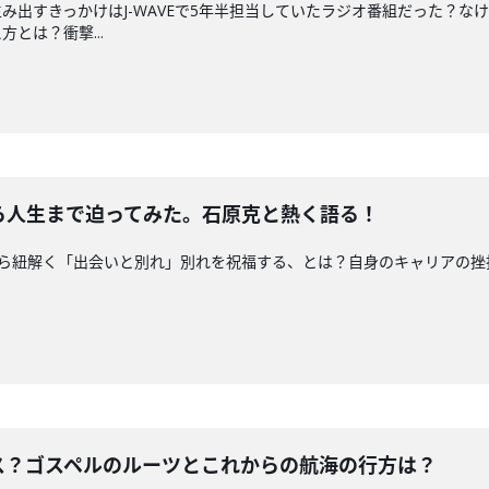
出すきっかけはJ-WAVEで5年半担当していたラジオ番組だった？なけ
とは？衝撃...
新曲から人生まで迫ってみた。石原克と熱く語る！
、最新曲から紐解く「出会いと別れ」別れを祝福する、とは？自身のキャリア
！
ンピース？ゴスペルのルーツとこれからの航海の行方は？