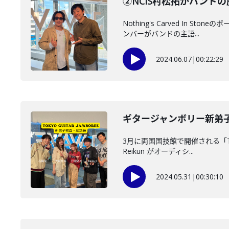
②NCIS村松拓がバンド
Nothing's Carved I
ンバーがバンドの主語...
2024.06.07
|
00:22:29
ギタージャンボリー新弟
3月に両国国技館で開催される「T
Reikun がオーディシ...
2024.05.31
|
00:30:10