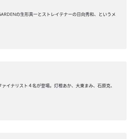
ELLEGARDENの生形真一とストレイテナーの日向秀和、というメ
査」のファイナリスト４名が登場。灯橙あか、大東まみ、石原克、