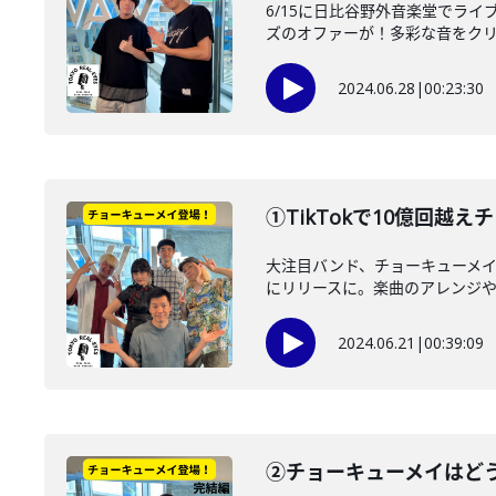
6/15に日比谷野外音楽堂でラ
ズのオファーが！多彩な音をクリエ
2024.06.28
|
00:23:30
①TikTokで10億回越え
大注目バンド、チョーキューメイ
にリリースに。楽曲のアレンジや歌
2024.06.21
|
00:39:09
②チョーキューメイはど