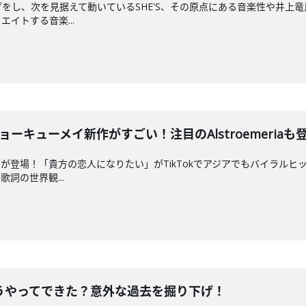
イブをし、次を見据えて動いているSHE'S、その原点にある音楽性や井
イトする音楽...
チョーキューメイ新作がすごい！注目のAlstroemeriaも
が登場！「貴方の恋人になりたい」がTikTokでアジアでもバイラルヒッ
詞の世界観...
うやってできた？意外な過去を掘り下げ！