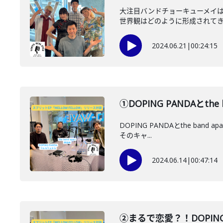
大注目バンドチョーキューメイ
世界観はどのように形成されてきた
2024.06.21
|
00:24:15
①DOPING PANDAとthe
DOPING PANDAとthe b
そのキャ...
2024.06.14
|
00:47:14
②まるで恋愛？！DOPING 