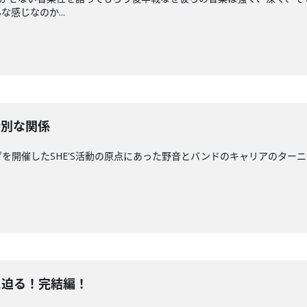
感じなのか...
特別な関係
イブを開催したSHE'S活動の原点にあった野音とバンドのキャリアのター
に迫る！完結編！