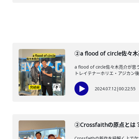
②a flood of ci
a flood of circl
トレイテナーホリエ・アジカン後藤
2024.07.12
|
00:22:55
②Crossfaithの原点
Crossfaithの新作を紐