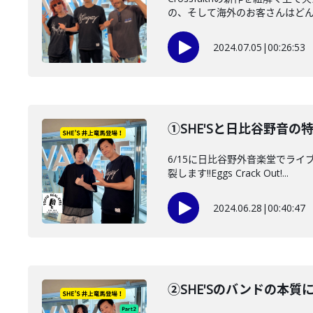
の、そして海外のお客さんはどんな
2024.07.05
|
00:26:53
①SHE'Sと日比谷野音の
6/15に日比谷野外音楽堂でラ
裂します!!Eggs Crack Out!...
2024.06.28
|
00:40:47
②SHE'Sのバンドの本質