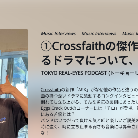
Music Interviews
Music Interviews
Music I
①Crossfaith
るドラマについて
TOKYO REAL-EYES PODCAST (トーキョ
Crossfaith
の新作「AЯK」がなぜ他の作品と違う
曲の持つ深いドラマに感動するロングインタビュ
倒れても立ち上がる、そんな勇気の裏側にあった
Eggs Crack Out!のコーナーには「
チロ
」が登場。
にある苦悩とは？
バンドはいつだって負けん気と絆と楽しいご褒美
時に強く、時に立ち止まる弱さも音楽には昇華さ
な！