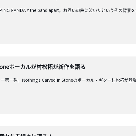
NG PANDAとthe band apart。お互いの曲に泣いたというその背景
 In Stoneボーカルが村松拓が新作を語る
弾。Nothing's Carved In Stoneのボーカル・ギター村松拓