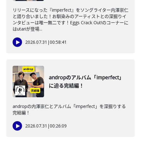
リリースになった『imperfect』をソングライター内澤崇仁
と語り合いました！お馴染みのアーティストとの深掘りイ
ンタビューは唯一無二です！Eggs Crack Out!のコーナーに
はutariが登場...
2026.07.31
|
00:58:41
andropのアルバム「imperfect」
に迫る完結編！
andropの内澤崇仁とアルバム「imperfect」を深掘りする
完結編！
2026.07.31
|
00:26:09