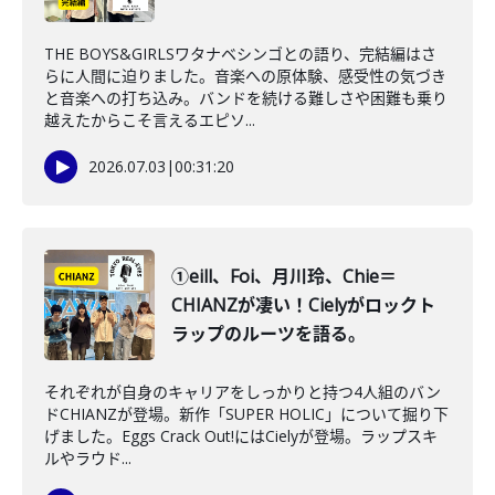
THE BOYS&GIRLSワタナベシンゴとの語り、完結編はさ
らに人間に迫りました。音楽への原体験、感受性の気づき
と音楽への打ち込み。バンドを続ける難しさや困難も乗り
越えたからこそ言えるエピソ...
2026.07.03
|
00:31:20
①eill、Foi、月川玲、Chie＝
CHIANZが凄い！Cielyがロックト
ラップのルーツを語る。
それぞれが自身のキャリアをしっかりと持つ4人組のバン
ドCHIANZが登場。新作「SUPER HOLIC」について掘り下
げました。Eggs Crack Out!にはCielyが登場。ラップスキ
ルやラウド...