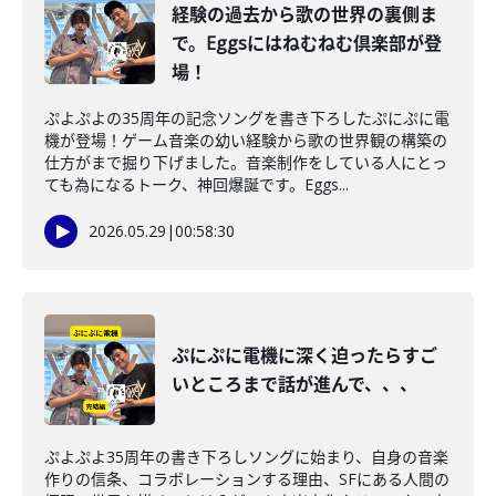
経験の過去から歌の世界の裏側ま
で。Eggsにはねむねむ倶楽部が登
場！
ぷよぷよの35周年の記念ソングを書き下ろしたぷにぷに電
機が登場！ゲーム音楽の幼い経験から歌の世界観の構築の
仕方がまで掘り下げました。音楽制作をしている人にとっ
ても為になるトーク、神回爆誕です。Eggs...
2026.05.29
|
00:58:30
ぷにぷに電機に深く迫ったらすご
いところまで話が進んで、、、
ぷよぷよ35周年の書き下ろしソングに始まり、自身の音楽
作りの信条、コラボレーションする理由、SFにある人間の