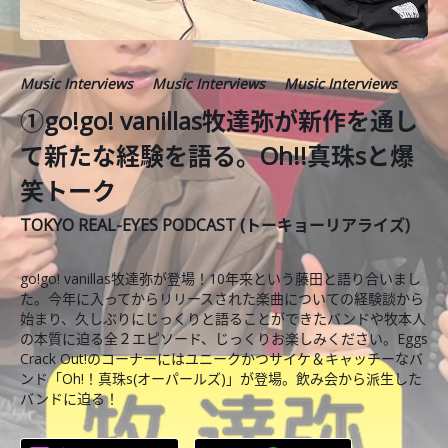
Music Interviews
Music Interviews
Music Interviews
①go!go! vanillas牧達弥が新作を通し
て新たな経験を語る。Oh!!真珠sと爆
笑トーク
TOKYO REAL-EYES PODCAST (トーキョーリアライズ)
go!go! vanillas牧達弥が登場！10年来という藤田と語り合いまし
た。今年に入ってからリリースされた楽曲についての経験談から
始まり、久しぶりにじっくりと語ることができたバンドや牧本人
の本質に迫る全２エピソード、じっくりお楽しみください。Eggs
Crack Out!のコーナーにはユニークかつサイケ＆キャッチーなバ
ンド「Oh!！真珠s(オーパールズ)」が登場。飲み会から派生した
バンドに迫る！