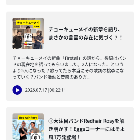
チョーキューメイの新章を語り、
まさかの言霊の存在に気づく？！
チョーキューメイの新曲「Firetail」の話から、後編はバン
ドの現在地を語ってもらいました。2人になった、という
より5人になった？歌ってたら本当にその歌詞の桃李にな
っていく？バンド活動と音楽のあり方...
2026.07.17
|
00:22:11
①大注目バンドRedhair Rosyを解
き明かす！Eggsコーナーにはそよ
風1万発登場！