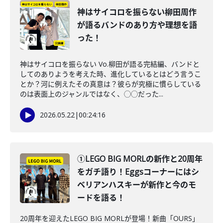
神はサイコロを振らない柳田周作
が語るバンドのあり方や理想を語
った！
神はサイコロを振らない Vo.柳田が語る完結編、バンドと
してのありようを考えた時、進化しているとはどう言うこ
とか？河に例えたその真意は？彼らが究極に慣らしている
のは表面上のジャンルではなく、◯◯だった...
2026.05.22
|
00:24:16
①LEGO BIG MORLの新作と20周年
をガチ語り！Eggsコーナーにはシ
ベリアンハスキーが新作と今のモ
ードを語る！
20周年を迎えたLEGO BIG MORLが登場！新曲「OURS」