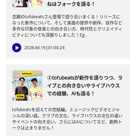
ねはフォークを語る！
念願のtofubeatsさん登場で語り合いまくる！リリースに
なった新作について、そして楽曲の提供や劇伴、自作など
多作な印象の音楽との向き合い方、時代性とクリエイティ
ビティについても深掘りしました！Eg...
2026.06.19
|
01:00:24
②tofubeatsが新作を語りつつ、ラ
イブとの向き合いやライブハウス
での経験、AIも語る！
tofubeatsを迎えての完結編。ミュージックビデオとジャ
ンルの深い話。クラブの文化、ライブハウスの文化の違い
やイベントの向き合い、さらにはAIについてなど、劇熱ト
ークは止まりません！