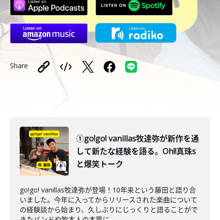
Share
①go!go! vanillas牧達弥が新作を通
して新たな経験を語る。Oh!!真珠s
と爆笑トーク
go!go! vanillas牧達弥が登場！10年来という藤田と語り合
いました。今年に入ってからリリースされた楽曲について
の経験談から始まり、久しぶりにじっくりと語ることがで
きたバンドや牧本人の本質に...