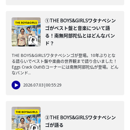
①THE BOYS&GIRLSワタナベシン
ゴがベスト盤と音楽について語
る！南無阿部陀仏とはどんなバン
ド？
THE BOYS&GIRLSワタナベシンゴが登場。10年ぶりとな
る語らいでベスト盤や楽曲の世界観まで語り合いました！
Eggs Crack Out!のコーナーには南無阿部陀仏が登場。どん
なバンド...
2026.07.03
|
00:55:29
②THE BOYS&GIRLSワタナベシン
ゴが語る