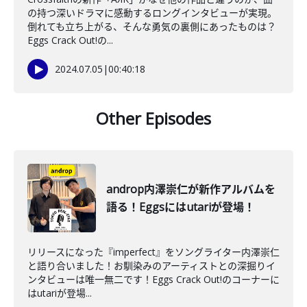
の持つ深いドラマに感動するロングインタビューが実現。
倒れても立ち上がる、そんな勇気の裏側にあったものは？
Eggs Crack Out!の...
2024.07.05
|
00:40:18
Other Episodes
androp内澤崇仁が新作アルバムを
語る！Eggsにはutariが登場！
リリースになった『imperfect』をソングライター内澤崇仁
と語り合いました！お馴染みのアーティストとの深掘りイ
ンタビューは唯一無二です！Eggs Crack Out!のコーナーに
はutariが登場...