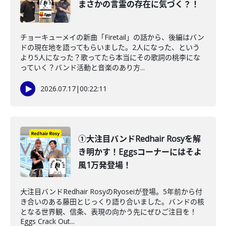
まさかの言霊の存在に気づく？！
チョーキューメイの新曲「Firetail」の話から、後編はバン
ドの現在地を語ってもらいました。2人になった、という
より5人になった？歌ってたら本当にその歌詞の桃李にな
っていく？バンド活動と音楽のあり方...
2026.07.17
|
00:22:11
①大注目バンドRedhair Rosyを解
き明かす！Eggsコーナーにはそよ
風1万発登場！
大注目バンドRedhair RosyのRyoseiが登場。5年前から付
き合いのある藤田とじっくり語り合いました。バンドの核
となる世界観、信条、表現の向かう先にぜひご注目を！
Eggs Crack Out...