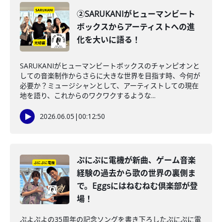
②SARUKANIがヒューマンビート
ボックスからアーティストへの進
化を大いに語る！
SARUKANIがヒューマンビートボックスのチャンピオンと
しての音楽制作からさらに大きな世界を目指す時、今何が
必要か？ミュージシャンとして、アーティストしての現在
地を語り、これからのワクワクするような...
2026.06.05
|
00:12:50
ぷにぷに電機が新曲、ゲーム音楽
経験の過去から歌の世界の裏側ま
で。Eggsにはねむねむ倶楽部が登
場！
ぷよぷよの35周年の記念ソングを書き下ろしたぷにぷに電