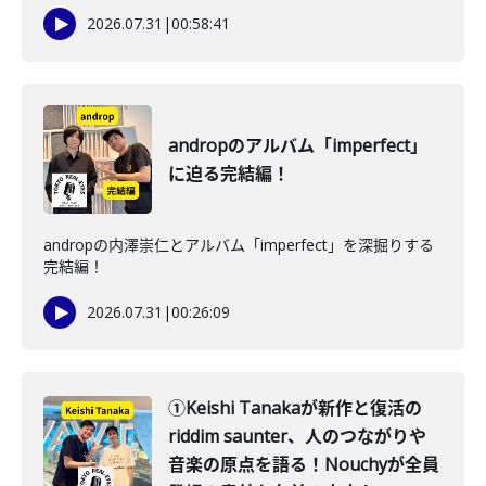
2026.07.31
|
00:58:41
andropのアルバム「imperfect」
に迫る完結編！
andropの内澤崇仁とアルバム「imperfect」を深掘りする
完結編！
2026.07.31
|
00:26:09
①Keishi Tanakaが新作と復活の
riddim saunter、人のつながりや
音楽の原点を語る！Nouchyが全員