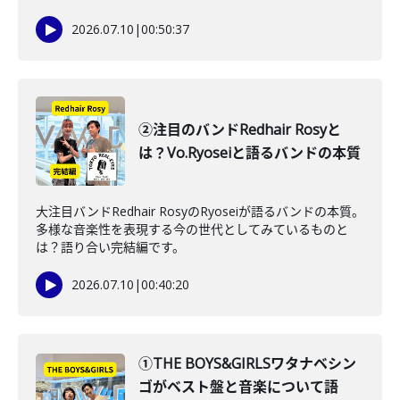
2026.07.10
|
00:50:37
②注目のバンドRedhair Rosyと
は？Vo.Ryoseiと語るバンドの本質
大注目バンドRedhair RosyのRyoseiが語るバンドの本質。
多様な音楽性を表現する今の世代としてみているものと
は？語り合い完結編です。
2026.07.10
|
00:40:20
①THE BOYS&GIRLSワタナベシン
ゴがベスト盤と音楽について語