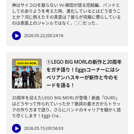
神はサイコロを振らない Vo.柳田が語る完結編、バンドと
してのありようを考えた時、進化しているとはどう言うこ
とか？河に例えたその真意は？彼らが究極に慣らしている
のは表面上のジャンルではなく、◯◯だった...
2026.05.22
|
00:24:16
①LEGO BIG MORLの新作と20周年
をガチ語り！Eggsコーナーにはシ
ベリアンハスキーが新作と今のモ
ードを語る！
20周年を迎えたLEGO BIG MORLが登場！新曲「OURS」
はどうやって作られていったか？歌詞の書き方からトラッ
クの作り方まで語り、さらにバンドのキャリアを細かく語
り尽くします！Eggs Cra...
2026.05.15
|
00:56:03