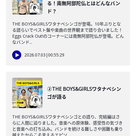
る！南無阿部陀仏とはどんなバン
ド？
THE BOYS&GIRLSワタナベシンゴが登場。10年ぶりとな
る語らいでベスト盤や楽曲の世界観まで語り合いました！
Eggs Crack Out!のコーナーには南無阿部陀仏が登場。どん
なバンド...
2026.07.03
|
00:55:29
②THE BOYS&GIRLSワタナベシン
ゴが語る
THE BOYS&GIRLSワタナベシンゴとの語り、完結編はさ
らに人間に迫りました。音楽への原体験、感受性の気づき
と音楽への打ち込み。バンドを続ける難しさや困難も乗り
越えたからこそ言えるエピソ...