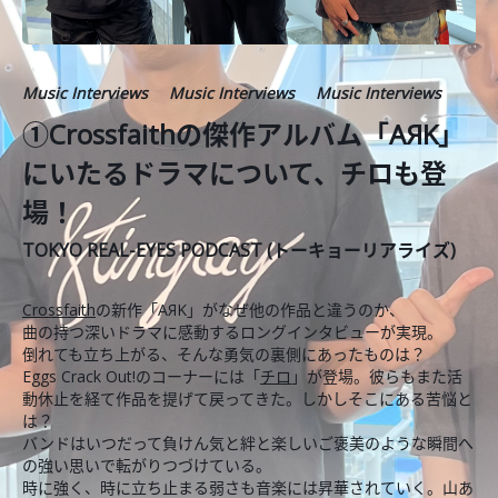
Music Interviews
Music Interviews
Music Interviews
①Crossfaithの傑作アルバム「AЯK」
にいたるドラマについて、チロも登
場！
TOKYO REAL-EYES PODCAST (トーキョーリアライズ)
Crossfaith
の新作「AЯK」がなぜ他の作品と違うのか、
曲の持つ深いドラマに感動するロングインタビューが実現。
倒れても立ち上がる、そんな勇気の裏側にあったものは？
Eggs Crack Out!のコーナーには「
チロ
」が登場。彼らもまた活
動休止を経て作品を提げて戻ってきた。しかしそこにある苦悩と
は？
バンドはいつだって負けん気と絆と楽しいご褒美のような瞬間へ
の強い思いで転がりつづけている。
時に強く、時に立ち止まる弱さも音楽には昇華されていく。山あ