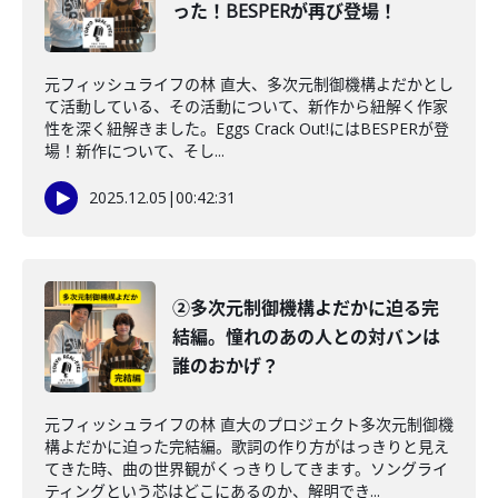
った！BESPERが再び登場！
元フィッシュライフの林 直大、多次元制御機構よだかとし
て活動している、その活動について、新作から紐解く作家
性を深く紐解きました。Eggs Crack Out!にはBESPERが登
場！新作について、そし...
2025.12.05
|
00:42:31
②多次元制御機構よだかに迫る完
結編。憧れのあの人との対バンは
誰のおかげ？
元フィッシュライフの林 直大のプロジェクト多次元制御機
構よだかに迫った完結編。歌詞の作り方がはっきりと見え
てきた時、曲の世界観がくっきりしてきます。ソングライ
ティングという芯はどこにあるのか、解明でき...