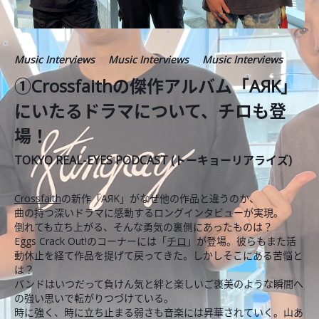
Music Interviews
Music Interviews
Music Interviews
①Crossfaithの傑作アルバム「AЯK」
にいたるドラマについて、チロも登
場！
TOKYO REAL-EYES PODCAST (トーキョーリアライズ)
Crossfaith
の新作「AЯK」がなぜ他の作品と違うのか、
曲の持つ深いドラマに感動するロングインタビューが実現。
倒れても立ち上がる、そんな勇気の裏側にあったものは？
Eggs Crack Out!のコーナーには「
チロ
」が登場。彼らもまた活
動休止を経て作品を提げて戻ってきた。しかしそこにある苦悩と
は？
バンドはいつだって負けん気と絆と楽しいご褒美のような瞬間へ
の強い思いで転がりつづけている。
時に強く、時に立ち止まる弱さも音楽には昇華されていく。山あ