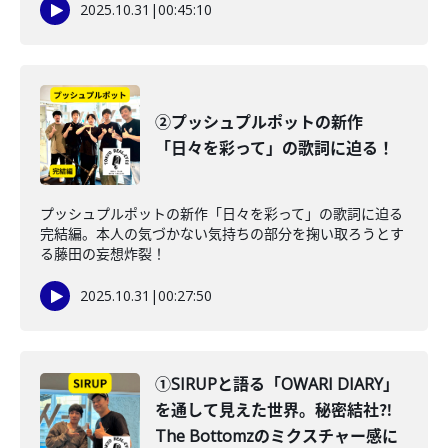
2025.10.31
|
00:45:10
②プッシュプルポットの新作
「日々を彩って」の歌詞に迫る！
プッシュプルポットの新作「日々を彩って」の歌詞に迫る
完結編。本人の気づかない気持ちの部分を掬い取ろうとす
る藤田の妄想炸裂！
2025.10.31
|
00:27:50
①SIRUPと語る「OWARI DIARY」
を通して見えた世界。秘密結社⁈
The Bottomzのミクスチャー感に