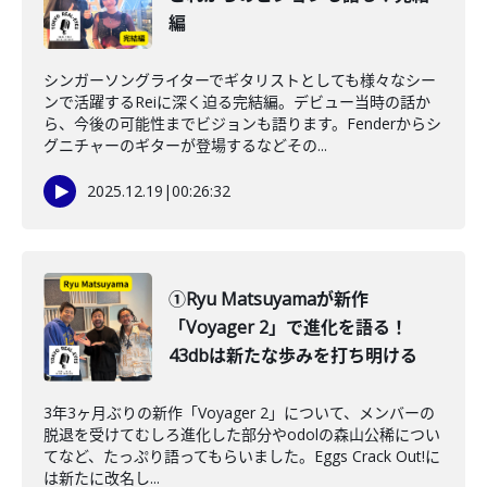
編
シンガーソングライターでギタリストとしても様々なシー
ンで活躍するReiに深く迫る完結編。デビュー当時の話か
ら、今後の可能性までビジョンも語ります。Fenderからシ
グニチャーのギターが登場するなどその...
2025.12.19
|
00:26:32
①Ryu Matsuyamaが新作
「Voyager 2」で進化を語る！
43dbは新たな歩みを打ち明ける
3年3ヶ月ぶりの新作「Voyager 2」について、メンバーの
脱退を受けてむしろ進化した部分やodolの森山公稀につい
てなど、たっぷり語ってもらいました。Eggs Crack Out!に
は新たに改名し...