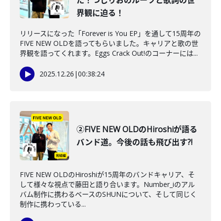
た！つじりおのルーツと歌詞の世
界観に迫る！
リリースになった「Forever is You EP」を通して15周年の
FIVE NEW OLDを語ってもらいました。キャリアと歌の世
界観を語ってくれます。Eggs Crack Out!のコーナーには...
2025.12.26
|
00:38:24
②FIVE NEW OLDのHiroshiが語る
バンド道。今後の話も飛び出す?!
FIVE NEW OLDのHiroshiが15周年のバンドキャリア、そ
して様々な視点で藤田と語り合います。Number_iのアル
バム制作に携わるベースのSHUNについて、そして同じく
制作に携わっている...