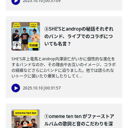
2025.10.10
|
00:57:09
②SHE'Sとandropの秘話それぞれ
のバンド、ライブでのコラボにつ
いても名言？
SHE'S井上竜馬とandrop内澤崇仁がいかに個性的な進化を
するバンドなのか、その理由やお互いのイメージ、コラボ
の経緯などさらに2バンドに迫りました。他では語られな
いトークに頷いたり爆笑したりしてく...
2025.10.10
|
00:31:57
①omeme ten ten がファーストア
ルバムの歌詞と音のこだわりを深