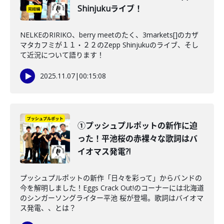
Shinjukuライブ！
NELKEのRIRIKO、berry meetのたく、3markets[]のカザ
マタカフミが１１・２２のZepp Shinjukuのライブ、そし
て近況について語ります！
2025.11.07
|
00:15:08
①プッシュプルポットの新作に迫
った！平池桜の赤裸々な歌詞はバ
イオマス発電?!
プッシュプルポットの新作「日々を彩って」からバンドの
今を解明しました！Eggs Crack Out!のコーナーには北海道
のシンガーソングライター平池 桜が登場。歌詞はバイオマ
ス発電、、とは？