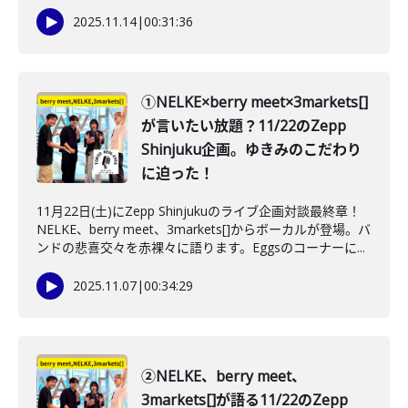
2025.11.14
|
00:31:36
①NELKE×berry meet×3markets[]
が言いたい放題？11/22のZepp
Shinjuku企画。ゆきみのこだわり
に迫った！
11月22日(土)にZepp Shinjukuのライブ企画対談最終章！
NELKE、berry meet、3markets[]からボーカルが登場。バ
ンドの悲喜交々を赤裸々に語ります。Eggsのコーナーに...
2025.11.07
|
00:34:29
②NELKE、berry meet、
3markets[]が語る11/22のZepp