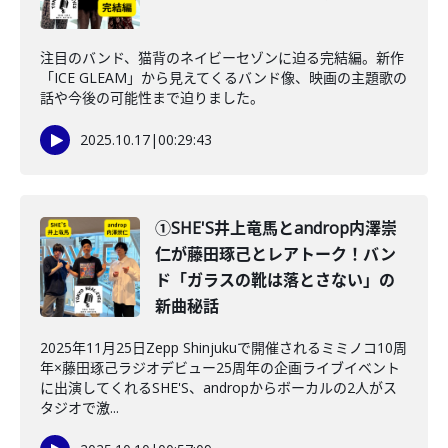
注目のバンド、猫背のネイビーセゾンに迫る完結編。新作
「ICE GLEAM」から見えてくるバンド像、映画の主題歌の
話や今後の可能性まで迫りました。
2025.10.17
|
00:29:43
①SHE'S井上竜馬とandrop内澤崇
仁が藤田琢己とレアトーク！バン
ド「ガラスの靴は落とさない」の
新曲秘話
2025年11月25日Zepp Shinjukuで開催されるミミノコ10周
年×藤田琢己ラジオデビュー25周年の企画ライブイベント
に出演してくれるSHE'S、andropからボーカルの2人がス
タジオで激...