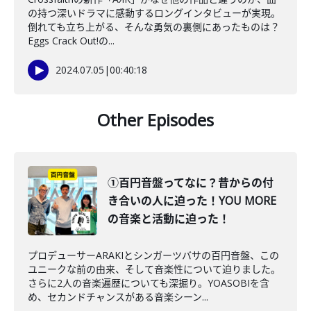
の持つ深いドラマに感動するロングインタビューが実現。
倒れても立ち上がる、そんな勇気の裏側にあったものは？
Eggs Crack Out!の...
2024.07.05
|
00:40:18
Other Episodes
①百円音盤ってなに？昔からの付
き合いの人に迫った！YOU MORE
の音楽と活動に迫った！
プロデューサーARAKIとシンガーツバサの百円音盤、この
ユニークな前の由来、そして音楽性について迫りました。
さらに2人の音楽遍歴についても深掘り。YOASOBIを含
め、セカンドチャンスがある音楽シーン...