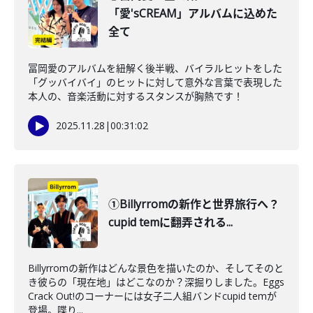
「愛'sCREAM」アルバムに込めた
全て
冨岡愛のアルバムを紐解く後半戦、バイラルヒットをした
「グッバイバイ」のヒットに対して意外な言葉で表現した
本人の、音楽活動に対するスタンスが胸熱です！
2025.11.28
|
00:31:02
①Billyrromの新作と世界旅行へ？
cupid temに翻弄される...
Billyrromの新作はどんな景色を描いたのか、そしてそのと
き彼らの「現在地」はどこなのか？深掘りしました。Eggs
Crack Out!のコーナーには女子二人組バンドcupid temが
登場。喋り...