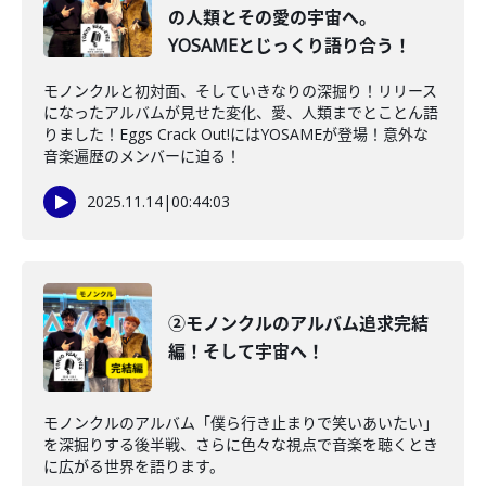
の人類とその愛の宇宙へ。
YOSAMEとじっくり語り合う！
モノンクルと初対面、そしていきなりの深掘り！リリース
になったアルバムが見せた変化、愛、人類までとことん語
りました！Eggs Crack Out!にはYOSAMEが登場！意外な
音楽遍歴のメンバーに迫る！
2025.11.14
|
00:44:03
②モノンクルのアルバム追求完結
編！そして宇宙へ！
モノンクルのアルバム「僕ら行き止まりで笑いあいたい」
を深掘りする後半戦、さらに色々な視点で音楽を聴くとき
に広がる世界を語ります。