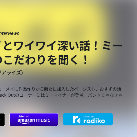
nterviews
イとワイワイ深い話！ミー
のこだわりを聞く！
ーリアライズ)
ューメイに作品作りから新たに加入したベーシスト、おすずの話
rack Outのコーナーにはミーマイナーが登場。バンドじゃなきゃ