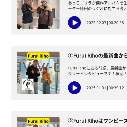
あっこゴリラが傑作アルバムを生み
ーター藤田のラジオに対する考え方
2025.02.07
|
00:20:53
①Furui Rihoの最
Furui Rihoに迫る前編
タリーインタビューです！神回
2025.01.31
|
00:39:12
②Furui Rihoはワ