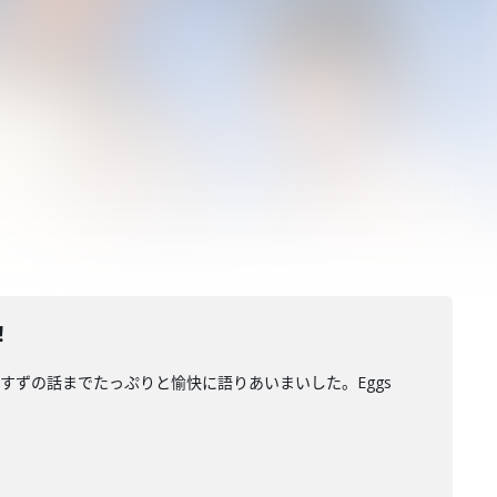
！
ずの話までたっぷりと愉快に語りあいまいした。Eggs