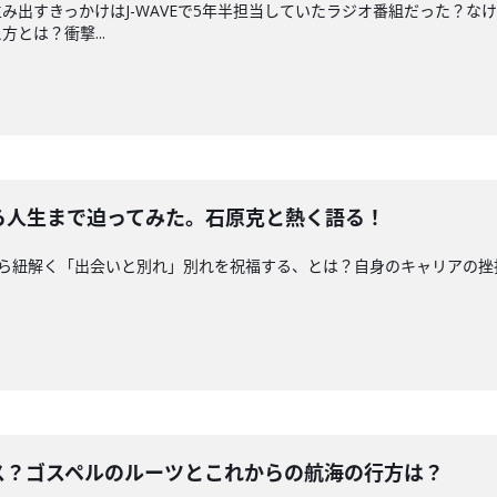
出すきっかけはJ-WAVEで5年半担当していたラジオ番組だった？なけ
とは？衝撃...
新曲から人生まで迫ってみた。石原克と熱く語る！
、最新曲から紐解く「出会いと別れ」別れを祝福する、とは？自身のキャリア
！
ンピース？ゴスペルのルーツとこれからの航海の行方は？