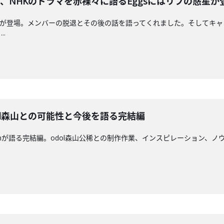
aが脱退、NHKのドラマを赤裸々に語るEggsにはリフの惑星
とJacksonが登場。メンバーの脱退とその後の話を語ってくれました。そ
.
がodol森山との可能性と今後を語る完結編
 とJacksonが語る完結編。odol森山公稀との制作作業、インスピレーシ