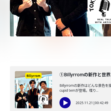
①Billyrromの新作と世界
Billyrromの新作はどんな景
cupid temが登場。喋り...
2025.11.21
|
00:42:49