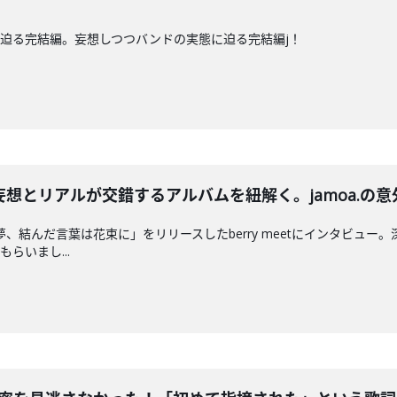
ameの新作に迫る完結編。妄想しつつバンドの実態に迫る完結編j！
登場！妄想とリアルが交錯するアルバムを紐解く。jamoa.
夢、結んだ言葉は花束に」をリリースしたberry meetにインタビュ
らいまし...