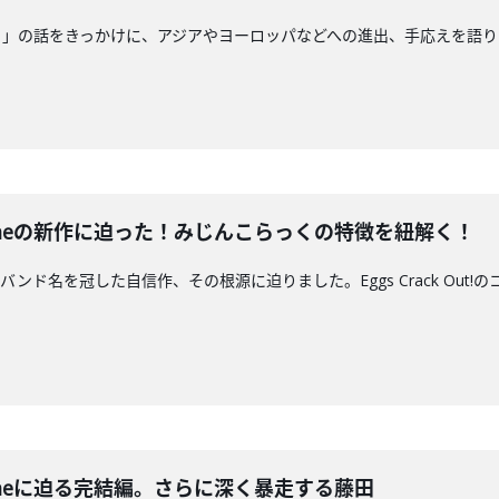
Nの新作「！」の話をきっかけに、アジアやヨーロッパなどへの進出、手応え
ent Gameの新作に迫った！みじんこらっくの特徴を紐解く！
Gameの新作はバンド名を冠した自信作、その根源に迫りました。Eggs Crac
ent Gameに迫る完結編。さらに深く暴走する藤田