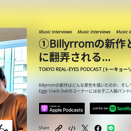
Music Interviews
Music Interviews
Music I
①Billyrromの新
に翻弄される...
TOKYO REAL-EYES PODCAST (トーキョ
Billyrromの新作はどんな景色を描いたのか
Eggs Crack Out!のコーナーには女子二人組バンド
Share