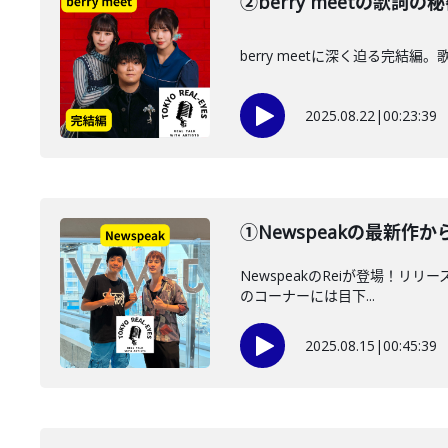
②berry meetの
berry meetに深く迫る完結
2025.08.22
|
00:23:39
①Newspeakの最新
NewspeakのReiが登場！リリ
のコーナーには目下...
2025.08.15
|
00:45:39