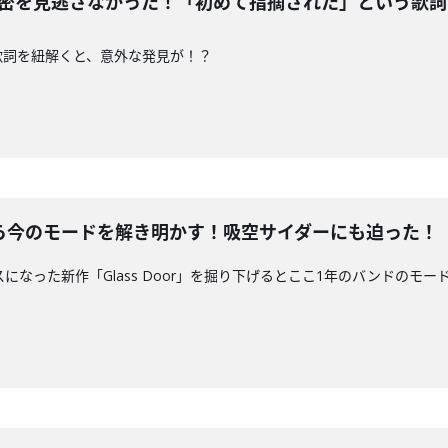
歌詞の秘密を見逃さなかった！「初めて指摘された」という歌
編。歌詞を紐解くと、意外な発見が！？
作から今のモードを解き明かす！吸空サイダーにも迫った！
ースになった新作「Glass Door」を掘り下げるとここ1年のバンドのモード、