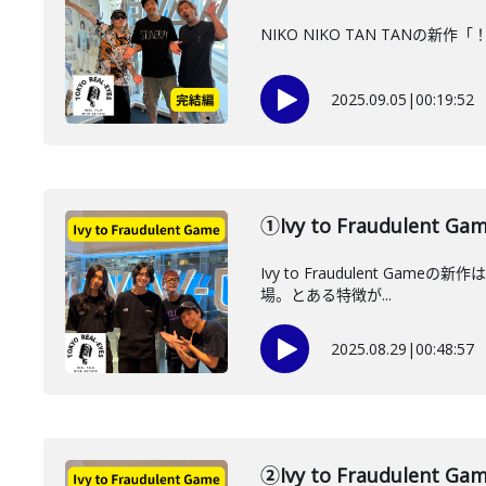
NIKO NIKO TAN TA
2025.09.05
|
00:19:52
①Ivy to Fraudul
Ivy to Fraudulent 
場。とある特徴が...
2025.08.29
|
00:48:57
②Ivy to Fraudul