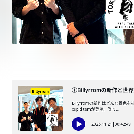
①Billyrromの新作と世界
Billyrromの新作はどんな景
cupid temが登場。喋り...
2025.11.21
|
00:42:49