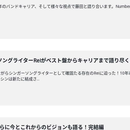
shiが15周年のバンドキャリア、そして様々な視点で藤田と語り合います。Num
ソングライターReiがベスト盤からキャリアまで語り尽
がらシンガーソングライターとして確固たる存在のReiに迫った！10
ンは新たに結成さ...
さらに今とこれからのビジョンも語る！完結編