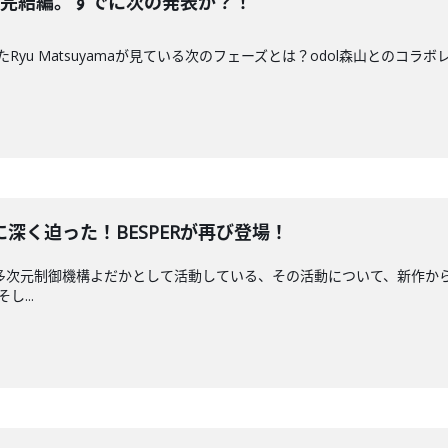
が語る完結編。すでに次の発表が？！
スしたRyu Matsuyamaが見ている次のフェーズとは？odol森山とのコ
深く迫った！BESPERが再び登場！
次元制御機構よだかとして活動している、その活動について、新作から紐解く作
し...