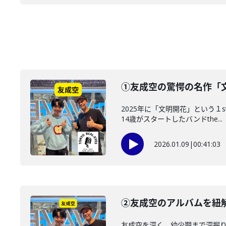
①友成空の驚愕の名作「文
2025年に「文明開花」という１
14歳がスタートしたバンドthe...
2026.01.09
|
00:41:03
②友成空のアルバムを紐
友成空を深く、幼少期まで深掘り