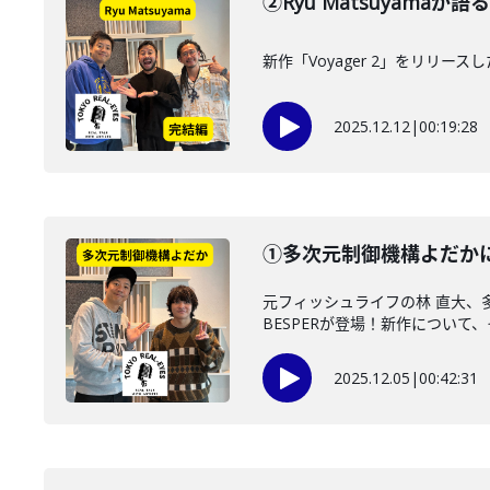
②Ryu Matsuyama
新作「Voyager 2」をリリー
2025.12.12
|
00:19:28
①多次元制御機構よだかに
元フィッシュライフの林 直大、多
BESPERが登場！新作について、そ
2025.12.05
|
00:42:31