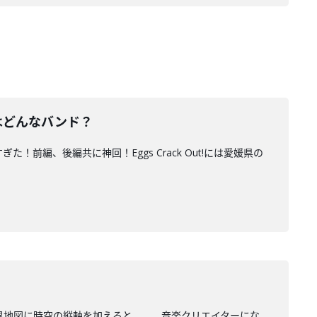
はどんなバンド？
前編、後編共に神回！Eggs Crack Out!には愛媛県の
、
世界地図に時空の縦軸を加えると、、、音楽クリエイターにな