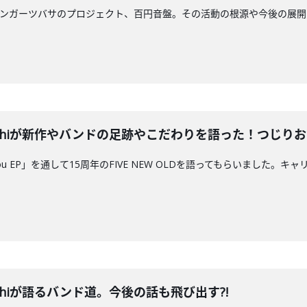
、シンガーツバサのプロジェクト、百円音盤。その活動の根源や今後の展
のHiroshiが新作やバンドの足跡やこだわりを語った！つ
 You EP」を通して15周年のFIVE NEW OLDを語ってもらいました。キャ
iroshiが語るバンド道。今後の話も飛び出す?!