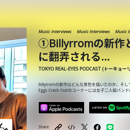
Music Interviews
Music Interviews
Music I
①Billyrromの新
に翻弄される...
TOKYO REAL-EYES PODCAST (トーキョ
Billyrromの新作はどんな景色を描いたのか
Eggs Crack Out!のコーナーには女子二人組バンド
Share