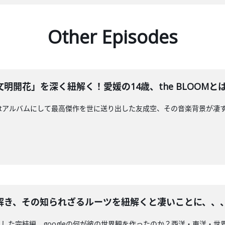
Other Episodes
明開花」を深く紐解く！愛媛の14歳、the BLOOMと
stアルバムにして最高傑作を世に送り出した友成空、その音楽背景が凄すぎた！
解き、その知られざるルーツを紐解くと凄いことに、、
した完結編。googleの何が彼の世界観を作ったのか？西洋・東洋・