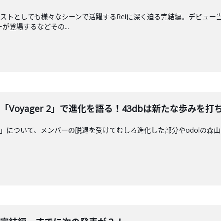
ストとしても様々なシーンで活躍するReiに深く迫る完結編。デビュー
ーが登場するなどその...
が新作「Voyager 2」で進化を語る！43dbは新たな歩みを
er 2」について、メンバーの脱退を受けてむしろ進化した部分やodolの