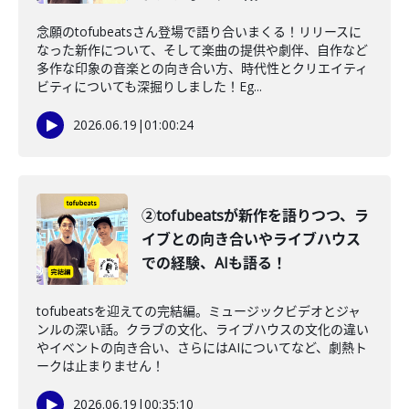
念願のtofubeatsさん登場で語り合いまくる！リリースに
なった新作について、そして楽曲の提供や劇伴、自作など
多作な印象の音楽との向き合い方、時代性とクリエイティ
ビティについても深掘りしました！Eg...
2026.06.19
|
01:00:24
②tofubeatsが新作を語りつつ、ラ
イブとの向き合いやライブハウス
での経験、AIも語る！
tofubeatsを迎えての完結編。ミュージックビデオとジャ
ンルの深い話。クラブの文化、ライブハウスの文化の違い
やイベントの向き合い、さらにはAIについてなど、劇熱ト
ークは止まりません！
2026.06.19
|
00:35:10