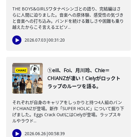
THE BOYS&GIRLSワタナベシンゴとの語り、完結編はさ
らに人間に迫りました。音楽への原体験、感受性の気づき
と音楽への打ち込み。バンドを続ける難しさや困難も乗り
越えたからこそ言えるエピソ...
2026.07.03
|
00:31:20
①eill、Foi、月川玲、Chie＝
CHIANZが凄い！Cielyがロックト
ラップのルーツを語る。
それぞれが自身のキャリアをしっかりと持つ4人組のバン
ドCHIANZが登場。新作「SUPER HOLIC」について掘り下
げました。Eggs Crack Out!にはCielyが登場。ラップスキ
ルやラウド...
2026.06.26
|
00:58:39