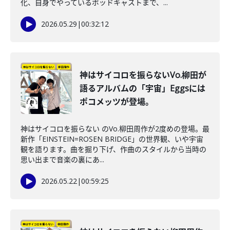
化、自身でやっているポッドキャストまで、...
2026.05.29
|
00:32:12
神はサイコロを振らないVo.柳田が
語るアルバムの「宇宙」Eggsには
ポコメッツが登場。
神はサイコロを振らない のVo.柳田周作が2度めの登場。最
新作「EINSTEIN=ROSEN BRIDGE」の世界観、いや宇宙
観を語ります。曲を掘り下げ、作曲のスタイルから当時の
思い出まで音楽の裏にあ...
2026.05.22
|
00:59:25