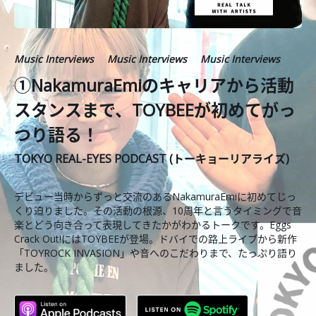
Music Interviews
Music Interviews
Music Interviews
①NakamuraEmiのキャリアから活動
スタンスまで、TOYBEEが初めてがっ
つり語る！
TOKYO REAL-EYES PODCAST (トーキョーリアライズ)
デビュー当時からずっと交流のあるNakamuraEmiに初めてじっ
くり迫りました。その活動の根源、10周年と言うタイミングで音
楽とどう向き合って表現してきたかがわかるトークです。Eggs
Crack Out!にはTOYBEEが登場。ドバイでの路上ライブから新作
「TOYROCK INVASION」や音へのこだわりまで、たっぷり語り
ました。