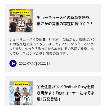
チョーキューメイの新章を語り、
まさかの言霊の存在に気づく？！
チョーキューメイの新曲「Firetail」の話から、後編はバン
ドの現在地を語ってもらいました。2人になった、という
より5人になった？歌ってたら本当にその歌詞の桃李にな
っていく？バンド活動と音楽のあり方...
2026.07.17
|
00:22:11
①大注目バンドRedhair Rosyを解
き明かす！Eggsコーナーにはそよ
風1万発登場！