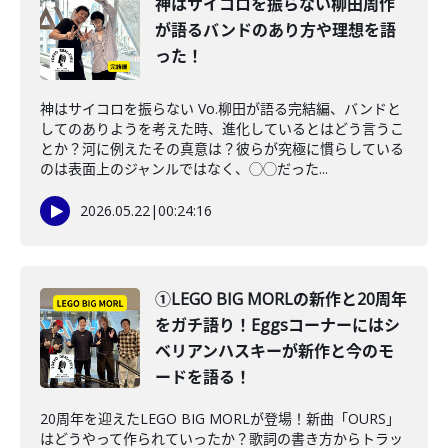
神はサイコロを振らない柳田周作
が語るバンドのあり方や理想を語
った！
神はサイコロを振らない Vo.柳田が語る完結編、バンドと
してのありようを考えた時、進化しているとはどう言うこ
とか？河に例えたその真意は？彼らが究極に慣らしている
のは表面上のジャンルではなく、◯◯だった...
2026.05.22
|
00:24:16
①LEGO BIG MORLの新作と20周年
をガチ語り！Eggsコーナーにはシ
ベリアンハスキーが新作と今のモ
ードを語る！
20周年を迎えたLEGO BIG MORLが登場！新曲「OURS」
はどうやって作られていったか？歌詞の書き方からトラッ