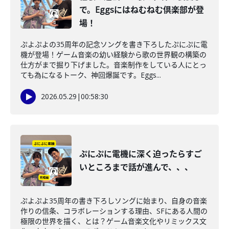
で。Eggsにはねむねむ倶楽部が登
場！
ぷよぷよの35周年の記念ソングを書き下ろしたぷにぷに電
機が登場！ゲーム音楽の幼い経験から歌の世界観の構築の
仕方がまで掘り下げました。音楽制作をしている人にとっ
ても為になるトーク、神回爆誕です。Eggs...
2026.05.29
|
00:58:30
ぷにぷに電機に深く迫ったらすご
いところまで話が進んで、、、
ぷよぷよ35周年の書き下ろしソングに始まり、自身の音楽
作りの信条、コラボレーションする理由、SFにある人間の
極限の世界を描く、とは？ゲーム音楽文化やリミックス文