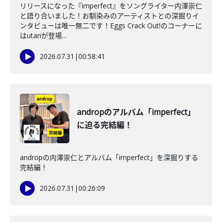
リリースになった『imperfect』をソングライター内澤崇仁
と語り合いました！お馴染みのアーティストとの深掘りイ
ンタビューは唯一無二です！Eggs Crack Out!のコーナーに
はutariが登場...
2026.07.31
|
00:58:41
andropのアルバム「imperfect」
に迫る完結編！
andropの内澤崇仁とアルバム「imperfect」を深掘りする
完結編！
2026.07.31
|
00:26:09