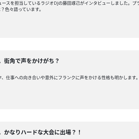
ュースを担当しているラジオDJの藤田琢己がインタビューしました。プ
は？色々語っています。
編。街角で声をかけがち？
ク、仕事への向き合いや意外にフランクに声をかける性格も明かします
編。かなりハードな大会に出場？！