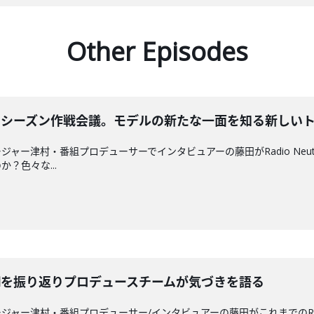
Other Episodes
のセカンドシーズン作戦会議。モデルの新たな一面を知る新しい
ャー津村・番組プロデューサーでインタビュアーの藤田がRadio Neu
？色々な...
utralを振り返りプロデュースチームが気づきを語る
ャー津村・番組プロデューサー/インタビュアーの藤田がこれまでのRadi