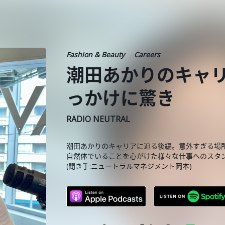
Fashion & Beauty
Careers
潮田あかりのキャ
っかけに驚き
RADIO NEUTRAL
潮田あかりのキャリアに迫る後編。意外すぎる場
自然体でいることを心がけた様々な仕事へのスタ
(聞き手:ニュートラルマネジメント岡本)