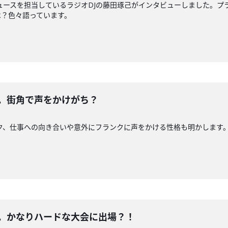
ュースを担当しているラジオDJの藤田琢己がインタビューしました。プ
は？色々語っています。
編。街角で声をかけがち？
ク、仕事への向き合いや意外にフランクに声をかける性格も明かします
編。かなりハードな大会に出場？！