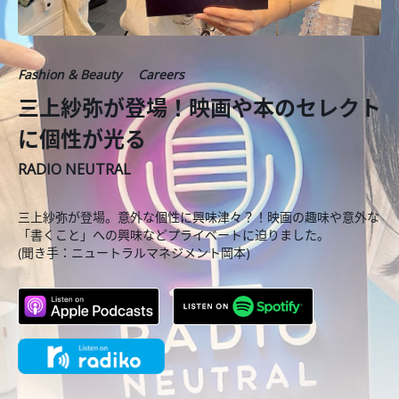
Fashion & Beauty
Careers
三上紗弥が登場！映画や本のセレクト
に個性が光る
RADIO NEUTRAL
三上紗弥が登場。意外な個性に興味津々？！映画の趣味や意外な
「書くこと」への興味などプライベートに迫りました。
(聞き手：ニュートラルマネジメント岡本)