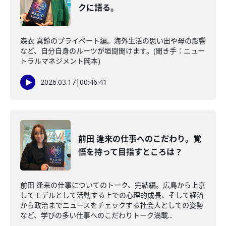
クに語る。
森衣 真鈴のプライベート編。海外生活の思い出や母の影響
など、自分自身のルーツが垣間聞けます。(聞き手：ニュー
トラルマネジメント岡本)
2026.03.17
|
00:46:41
前田 逢来の仕事へのこだわり。覚
悟を持って目指すところは？
前田 逢来の仕事についてのトーク、完結編。広島から上京
してモデルとして活動する上での心理的成長、そして経済
から政治までニュースをチェックする社会人としての姿勢
など、学びの多い仕事へのこだわりトーク満載...