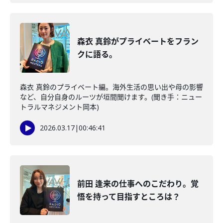
森衣 真鈴がプライベートをフラン
クに語る。
森衣 真鈴のプライベート編。海外生活の思い出や母の影響
など、自分自身のルーツが垣間聞けます。(聞き手：ニュー
トラルマネジメント岡本)
2026.03.17
|
00:46:41
前田 逢来の仕事へのこだわり。覚
悟を持って目指すところは？