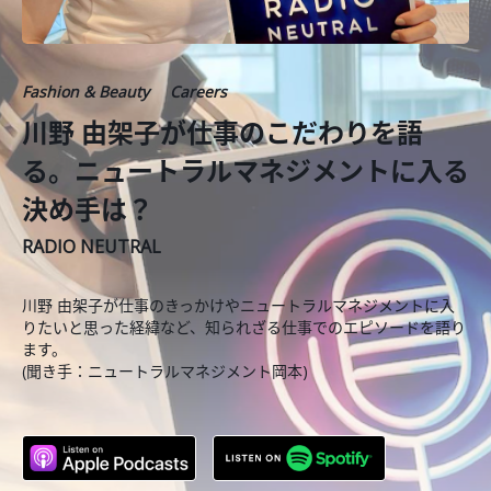
Fashion & Beauty
Careers
川野 由架子が仕事のこだわりを語
る。ニュートラルマネジメントに入る
決め手は？
RADIO NEUTRAL
川野 由架子が仕事のきっかけやニュートラルマネジメントに入
りたいと思った経緯など、知られざる仕事でのエピソードを語り
ます。
(聞き手：ニュートラルマネジメント岡本)