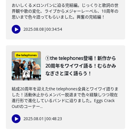
おいしくるメロンパンに迫る完結編。じっくりと歌詞の世
界観や歌の変化、ライブからメジャーレーベル、10周年の
思いまで色々語ってもらいました。興奮の完結編！
2025.08.08
|
00:34:54
①the telephones登場！新作から
20周年をワイワイ語る！むらかみ
なぎさと深く語らう！
結成20周年を迎えたthe telephones全員とワイワイ語りま
した！活動休止からメンバー脱退まで色々経験しつつ現在
進行形で進化しているバンドに迫りました。Eggs Crack
Out!のコーナー...
2025.08.01
|
00:48:23