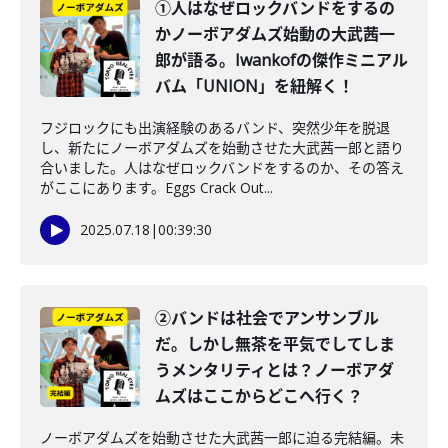
①人はなぜロックバンドをするの
かノーボアダムズ始動の大武茜一
郎が語る。Iwankofの傑作ミニアル
バム「UNION」を紐解く！
フジロックにも出演経験のあるバンド、突然少年を脱退
し、新たにノーボアダムズを始動させた大武茜一郎と語り
合いました。人はなぜロックバンドをするのか、その答え
がここにあります。Eggs Crack Out...
2025.07.18
|
00:39:30
②バンドは社会でアンサンブル
だ。しかし無茶を平気でしてしま
うメンタリティとは？ノーボアダ
ムズはここからどこへ行く？
ノーボアダムズを始動させた大武茜一郎に迫る完結編。未