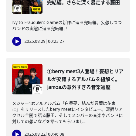
完結編。さらに深く暴走する藤田
Ivy to Fraudulent Gameの新作に迫る完結編。妄想しつつ
バンドの実態に迫る完結編j！
2025.08.29
|
00:23:27
①berry meet3人登場！妄想とリア
ルが交錯するアルバムを紐解く。
jamoa.の意外すぎる音楽遍歴
メジャー1stフルアルバム「白昼夢、結んだ言葉は花束
に」をリリースしたberry meetにインタビュー。深掘りア
クセル全開で語る藤田、そしてメンバーの音楽やバンドに
対しての想いなどを語ってもらいまし...
2025.08.22
|
00:46:08