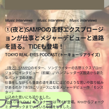
Music Interviews
Music Interviews
Music Interviews
①(夜と)SAMPOの吉野エクスプロージ
ョンが仕事とメジャーデビューと進路
を語る。TiDEも登場！
TOKYO REAL-EYES PODCAST (トーキョーリアライズ)
（夜と）SAMPO
のギター、ソングライターの吉野エクスプロー
ジョンにインタビュー（前編）。ハンブレッダーズ脱退から新た
なバンドでの活動、
仕事をしながらも音楽の道を進むにはどのような思いや取り組み
があるのか？8/28にリリースになるメジャーデビュー作「モンス
ター」
に込めた思いにも迫りました。
Eggs Crack Out！のコーナーにはTiDEが登場。Kroiからフォーク
ミュージックまでいろいろな話をしました。