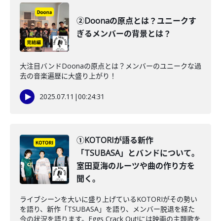
②Doonaの原点とは？ユニークす
ぎるメンバーの背景とは？
大注目バンドDoonaの原点とは？メンバーのユニークな過
去の音楽遍歴に大盛り上がり！
2025.07.11
|
00:24:31
①KOTORIが語る新作
「TSUBASA」とバンドについて。
室田夏海のルーツや曲の作り方を
聞く。
ライブシーンを大いに盛り上げているKOTORIがその勢い
を語り、新作「TSUBASA」を語り、メンバー脱退を経た
今の状況を語ります。Eggs Crack Out!には映画の主題歌を