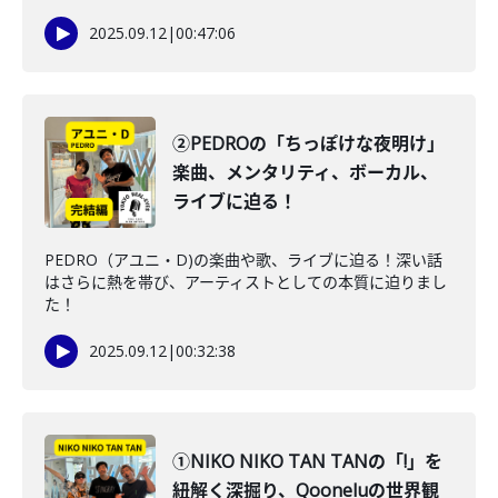
2025.09.12
|
00:47:06
②PEDROの「ちっぽけな夜明け」
楽曲、メンタリティ、ボーカル、
ライブに迫る！
PEDRO（アユニ・D)の楽曲や歌、ライブに迫る！深い話
はさらに熱を帯び、アーティストとしての本質に迫りまし
た！
2025.09.12
|
00:32:38
①NIKO NIKO TAN TANの「!」を
紐解く深掘り、Qooneluの世界観