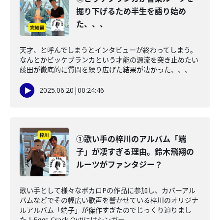
掘り下げるため半生を語り始め
た、、、
天才、と呼んでしまうとインタビューが終わってしまう。
なんとかビッケブランカという才能の源流を突き止めたい
藤田が徹底的に質問を繰り広げた結果が凄かった、、、
2025.06.20
|
00:24:46
①歌い手の梓川のアルバム「端
子」が凄すぎる理由。鈴木飛翔の
ルーツがファンタジー？
歌い手として様々なボカロPの作品に参加し、カバーアル
バムなどでその幅広い歌声を響かせている梓川のオリジナ
ルアルバム「端子」が傑作すぎたのでじっくり迫りまし
た！Eggs Crack Out!にはシンガー...