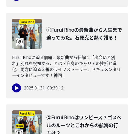
①Furui Rihoの最新曲から人生まで
迫ってみた。石原克と熱く語る！
Furui Rihoに迫る前編、最新曲から紐解く「出会いと別
れ」別れを祝福する、とは？自身のキャリアの挫折と進
化、両方に迫る２編のライフストーリー、ドキュメンタリ
ーインタビューです！神回！
2025.01.31
|
00:39:12
②Furui Rihoはワンピース？ゴスペ
ルのルーツとこれからの航海の行
方は？