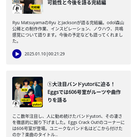
可能性と今後を語る完結編
Ryu MatsuyamaのRyu とJacksonが語る完結編。odol森山
公稀との制作作業、インスピレーション、ノウハウ、共鳴
感覚について語ります。今後の予定なども語ってくれまし
た。
2025.01.10
|
00:21:29
①大注目バンドyutoriに迫る！
Eggsでは606号室がルーツや曲作
りを語る
ここ数年注目し、人に勧め続けたバンドyutori、その凄さ
を徹底的に掘り下げました。Eggs Crack Out!のコーナーに
は606号室が登場。ユニークなバンド名はどこから付けた
のか？楽曲のタイトル...