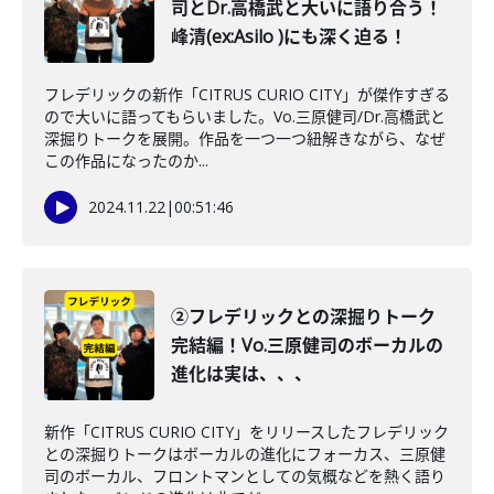
司とDr.高橋武と大いに語り合う！
峰清(ex:Asilo )にも深く迫る！
フレデリックの新作「CITRUS CURIO CITY」が傑作すぎる
ので大いに語ってもらいました。Vo.三原健司/Dr.高橋武と
深掘りトークを展開。作品を一つ一つ紐解きながら、なぜ
この作品になったのか...
2024.11.22
|
00:51:46
②フレデリックとの深掘りトーク
完結編！Vo.三原健司のボーカルの
進化は実は、、、
新作「CITRUS CURIO CITY」をリリースしたフレデリック
との深掘りトークはボーカルの進化にフォーカス、三原健
司のボーカル、フロントマンとしての気概などを熱く語り