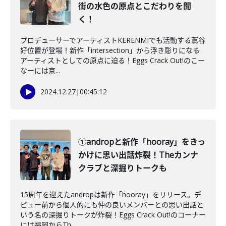
街の水色の原点とこだわりを聞
く！
プロデューサーでアーティストKERENMIでも活動する蔦谷
好位置が登場！新作「intersection」から浮き彫りになる
アーティストとしての原点に迫る！Eggs Crack Out!のこー
なーには京...
2024.12.27
|
00:45:12
①andropと新作「hooray」をきっ
かけに思い出話炸裂！Theカンナ
クラブと深掘りトークも
15周年を迎えたandropは新作「hooray」をリリース。デ
ビュー前から個人的にも仲の良いメンバーとの思い出話と
いう名の深掘りトークが炸裂！Eggs Crack Out!のコーナー
には福岡からTh...