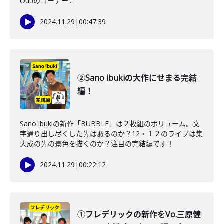
Out!のコーナー...
2024.11.29
|
00:47:39
②Sano ibukiの大作にせまる完結
編！
Sano ibukiの新作「BUBBLE」は２枚組のボリューム。文
字通り出し尽くした先はあるのか？12・１２のライブは集
大成の先の景色を描くのか？注目の完結編です！
2024.11.29
|
00:22:12
①フレデリックの新作をVo.三原健