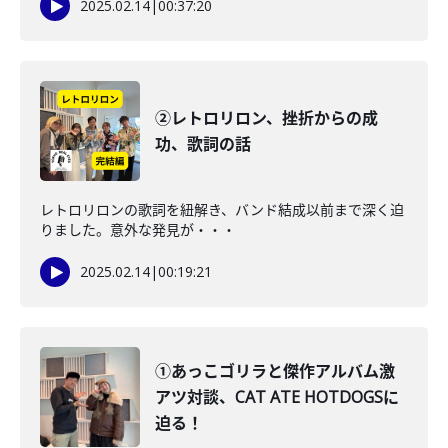
2025.02.14
|
00:37:20
②レトロリロン、挫折からの成
功、歌詞の話
レトロリロンの歌詞を紐解き、バンド結成以前まで深く迫
りました。意外な発見が・・・
2025.02.14
|
00:19:21
①あっこゴリラと傑作アルバム激
アツ対談、CAT ATE HOTDOGSに
迫る！