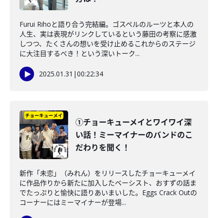
Furui Rihoと語り合う完結編。ゴスペルのルーツと本人の
人生、実は表現がリンクしているという藤田の考察に感激
しつつ、たくさんの想いを受け止めるこれからのステージ
に大注目するべき！という深いトーク...
2025.01.31
|
00:22:34
①チョーキューメイとワイワイ深
い話！ミーマイナーのバンドのこ
だわりを聞く！
新作「未恋」（みれん）をリリースしたチョーキューメイ
に作品作りから新たに加入したベーシスト、おすずの話ま
でたっぷりと愉快に語りあいまいした。Eggs Crack Outの
コーナーにはミーマイナーが登場...