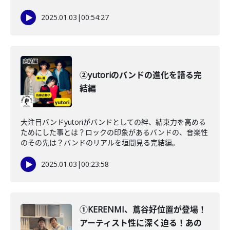
2025.01.03
|
00:54:27
②yutoriのバンドの進化を語る完
結編
大注目バンドyutoriがバンドとしての絆、結束力を高める
ためにした事とは？ロックの印象があるバンドの、音楽性
のその先は？バンドのリアルを垣間見る完結編。
2025.01.03
|
00:23:58
①KERENMI、蔦谷好位置が登場！
アーティスト性に深く迫る！あの