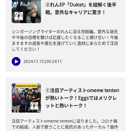
②れんEP「Dulcet」を紐解く後半
戦。意外なキャリアに驚き！
シンガーソングライターのれんに迫る完結編。意外な過去
や今後の目標を聴けば応援したくなること請け合い！今後
ますますの成長や進化を遂げていく逸材にあらためて注目
してください！
2024.11.15
|
00:24:11
①注目アーティストomeme tenten
が熱いトーク！Eggsではメリクレ
ットと熱いトーク！
注目アーティストomeme tentenに迫りました。コロナ禍
での結成、人前で歌うことに抵抗のあったボーカル？曲作