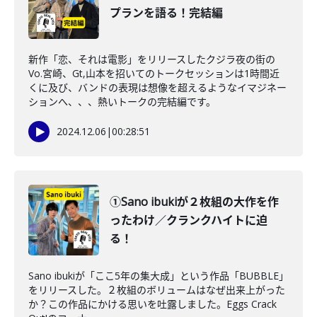
プランを語る！完結編
新作「恋、それは電影」をリリースしたクジラ夜の街の
Vo.宮崎、Gt,山本を招いてのトークセッションは1時間近
くに及び、バンドの表現は想像を超えるようなイマジネー
ションへ、、、熱いトークの完結編です。
2024.12.06
|
00:28:51
①Sano ibukiが２枚組の大作を作
ったわけ／クランクハイトに迫
る！
Sano ibukiが「ここ5年の集大成」という作品「BUBBLE」
をリリースした。２枚組のボリュームはなぜ出来上がった
か？この作品にかける思いを吐露しました。Eggs Crack