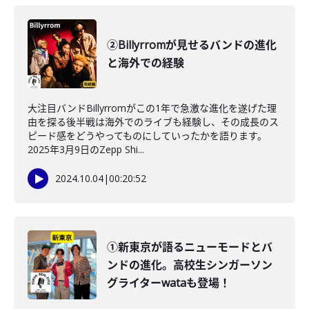
②Billyrromが見せるバンドの進化
と海外での経験
大注目バンドBillyrromがこの1年で急激な進化を遂げた理
由を探る後半戦は海外でのライブも経験し、その成長のス
ピード感をどうやってものにしていったかを語ります。
2025年3月9日のZepp Shi...
2024.10.04
|
00:20:52
①新東京が語るニューモードとバ
ンドの進化。高校生シンガーソン
グライターwataも登場！