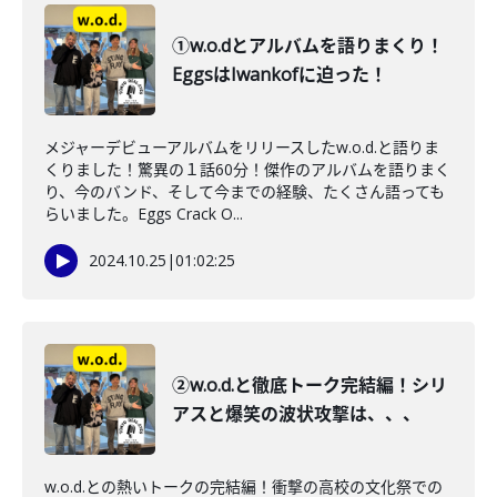
①w.o.dとアルバムを語りまくり！
EggsはIwankofに迫った！
メジャーデビューアルバムをリリースしたw.o.d.と語りま
くりました！驚異の１話60分！傑作のアルバムを語りまく
り、今のバンド、そして今までの経験、たくさん語っても
らいました。Eggs Crack O...
2024.10.25
|
01:02:25
②w.o.d.と徹底トーク完結編！シリ
アスと爆笑の波状攻撃は、、、
w.o.d.との熱いトークの完結編！衝撃の高校の文化祭での