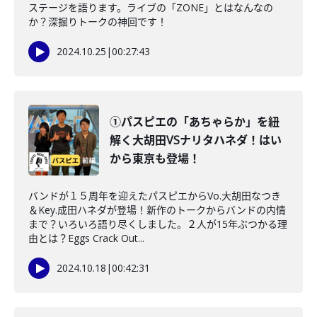
ステージを語ります。ライブの「ZONE」とはなんなの
か？深掘りトークの神回です！
2024.10.25
|
00:27:43
①パスピエの「あちゃらか」を紐
解く大胡田VSナリタハネダ！はい
から東京も登場！
バンドが１５周年を迎えたパスピエからVo.大胡田なつき
＆Key.成田ハネダが登場！新作のトークからバンドの内情
まで？いろいろ語り尽くしました。２人が15年ぶつかる理
由とは？Eggs Crack Out...
2024.10.18
|
00:42:31