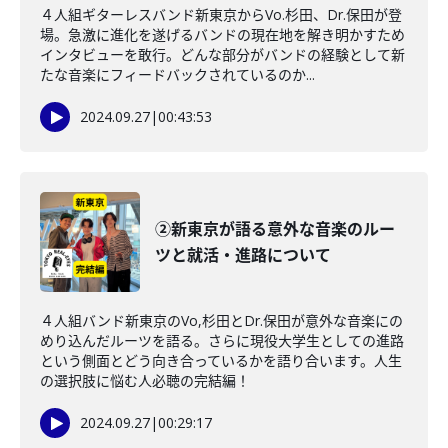
４人組ギターレスバンド新東京からVo.杉田、Dr.保田が登
場。急激に進化を遂げるバンドの現在地を解き明かすため
インタビューを敢行。どんな部分がバンドの経験として新
たな音楽にフィードバックされているのか...
2024.09.27
|
00:43:53
②新東京が語る意外な音楽のルー
ツと就活・進路について
４人組バンド新東京のVo,杉田とDr.保田が意外な音楽にの
めり込んだルーツを語る。さらに現役大学生としての進路
という側面とどう向き合っているかを語り合います。人生
の選択肢に悩む人必聴の完結編！
2024.09.27
|
00:29:17