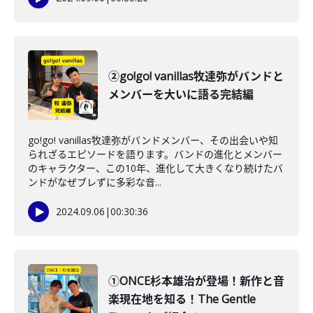
②go!go! vanillas牧達弥がバンドと
メンバーを大いに語る完結編
go!go! vanillas牧達弥がバンドメンバー、その出会いや知
られざるエピソードを語ります。バンドの進化とメンバー
のキャラクター、この10年、進化して大きくなり続けたバ
ンドがなぜブレずに多彩な音...
2024.09.06
|
00:30:36
①ONCE杉本雄治が登場！新作と音
楽現在地を知る！The Gentle