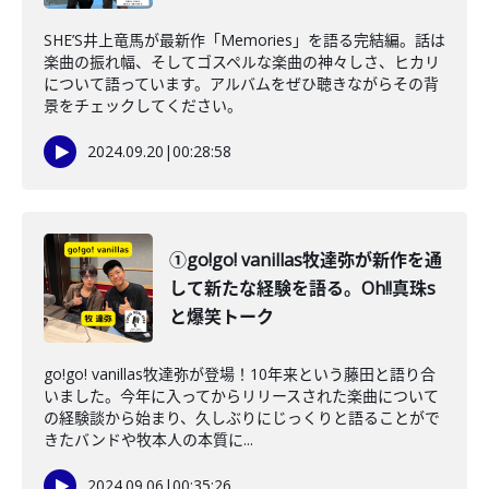
SHE’S井上竜馬が最新作「Memories」を語る完結編。話は
楽曲の振れ幅、そしてゴスペルな楽曲の神々しさ、ヒカリ
について語っています。アルバムをぜひ聴きながらその背
景をチェックしてください。
2024.09.20
|
00:28:58
①go!go! vanillas牧達弥が新作を通
して新たな経験を語る。Oh!!真珠s
と爆笑トーク
go!go! vanillas牧達弥が登場！10年来という藤田と語り合
いました。今年に入ってからリリースされた楽曲について
の経験談から始まり、久しぶりにじっくりと語ることがで
きたバンドや牧本人の本質に...
2024.09.06
|
00:35:26