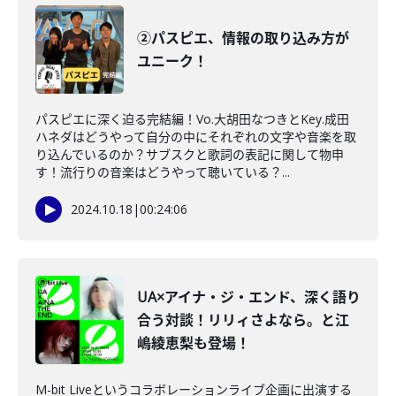
②パスピエ、情報の取り込み方が
ユニーク！
パスピエに深く迫る完結編！Vo.大胡田なつきとKey.成田
ハネダはどうやって自分の中にそれぞれの文字や音楽を取
り込んでいるのか？サブスクと歌詞の表記に関して物申
す！流行りの音楽はどうやって聴いている？...
2024.10.18
|
00:24:06
UA×アイナ・ジ・エンド、深く語り
合う対談！リリィさよなら。と江
嶋綾恵梨も登場！
M-bit Liveというコラボレーションライブ企画に出演する