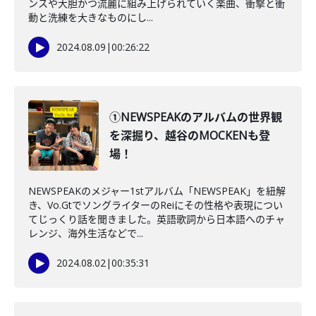
ンスや大胆かつ流麗に組み上げられていく楽曲、衝撃と衝
動と洗練を大きなものにし...
2024.08.09
|
00:26:22
①NEWSPEAKのアルバムの世界観
を深掘り、越谷のMOCKENも登
場！
NEWSPEAKのメジャー1stアルバム「NEWSPEAK」を紐解
き、Vo.GtでソングライターのReiにその性格や表現につい
てじっくり話を聞きました。英語歌詞から日本語へのチャ
レンジ、海外生活などで...
2024.08.02
|
00:35:31