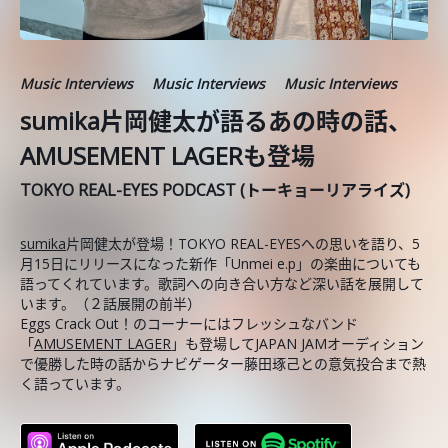
Music Interviews
Music Interviews
Music Interviews
sumika片岡健太が語るあの時の話、
AMUSEMENT LAGERも登場
TOKYO REAL-EYES PODCAST (トーキョーリアライズ)
sumika
片岡健太が登場！TOKYO REAL-EYESへの思いを語り、5
月15日にリリースになった新作「Unmei e.p」の楽曲についても
語ってくれています。歌詞への向き合い方など深い話を展開して
います。（２話展開の前半）
Eggs Crack Out！のコーナーにはフレッシュなバンド
「
AMUSEMENT LAGER
」も登場してJAPAN JAMオーディション
で優勝した時の話からナビゲーター藤田琢己との意気投合まで熱
く語っています。