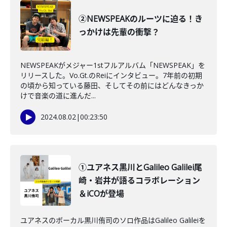
②NEWSPEAKのルーツに迫る！き
っかけは先輩の衝撃？
NEWSPEAKがメジャー1stフルアルバム「NEWSPEAK」を
リリースした。Vo.Gt.のReiにインタビュー。7年前の初期
の頃から知っている藤田、そしてその前にはどんなきっか
けで音楽の道に進んだ...
2024.08.02
|
00:23:50
①ユアネス黒川とGalileo Galilei尾
崎・岩井が語るコラボレーション
＆iCOが登場
ユアネスのボーカル黒川侑司のソロ作品はGalileo Galileiを