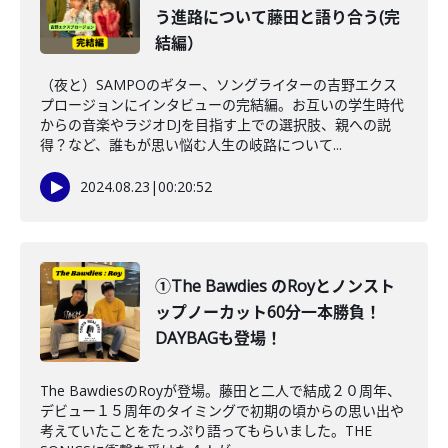
う進路について藤田と語り合う(完
結編）
（夜と）SAMPOのギター、ソングライターの吉野エクス
プロージョンにインタビューの完結編。お互いの学生時代
からの音楽やラジオDJを目指す上での選択肢、親への説
得？など、誰もが思い悩む人生の岐路について...
2024.08.23
|
00:20:52
①The Bawdies のRoyとノンスト
ップノーカット60分一本勝負！
DAYBAGも登場！
The BawdiesのRoyが登場。藤田と二人で結成２０周年、
デビュー１５周年のタイミングで初期の頃からの思い出や
考えていたことをたっぷり語ってもらいました。THE