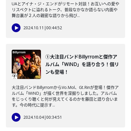
UAとアイナ・ジ・エンドがリモート対談！お互いへの愛や
リスペクトに溢れるトーク、普段なかなか語らない内面や
舞台裏が２人の親密な語りから飛び...
2024.10.11
|
00:44:52
①大注目バンドBillyrromと傑作ア
ルバム「WiND」を語り合う！個リ
ンも登場！
大注目バンドBillyrromからVo.Mol、Gt.Rinが登場！傑作ア
ルバム「WiND」が描く世界を深掘りしました。アルバム
をじっくり聴くと何が見えてくるのかを藤田と語り合いま
す。今の時代に提示す...
2024.10.04
|
00:34:51