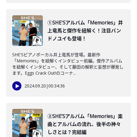
①SHE'Sアルバム「Memories」井
上竜馬と傑作を紐解く！注目バン
ドノユイも登場！
SHE'Sピアノボーカル井上竜馬が登場。最新作
「Memories」を紐解くインタビュー前編。傑作アルバム
を紐解くインタビュー、そして藤田の解釈と妄想が爆発し
ます。Eggs Crack Out!のコーナ...
2024.09.20
|
00:34:36
②SHE’Sアルバム「Memories」楽
曲とアルバムの流れ、後半の神々
しさとは？完結編