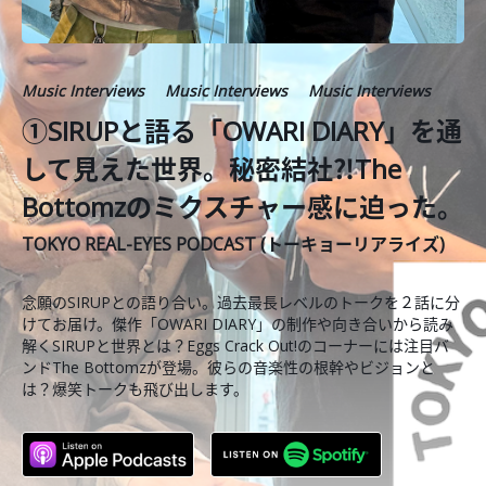
Music Interviews
Music Interviews
Music Interviews
①SIRUPと語る「OWARI DIARY」を通
して見えた世界。秘密結社⁈The
Bottomzのミクスチャー感に迫った。
TOKYO REAL-EYES PODCAST (トーキョーリアライズ)
念願のSIRUPとの語り合い。過去最長レベルのトークを２話に分
けてお届け。傑作「OWARI DIARY」の制作や向き合いから読み
解くSIRUPと世界とは？Eggs Crack Out!のコーナーには注目バ
ンドThe Bottomzが登場。彼らの音楽性の根幹やビジョンと
は？爆笑トークも飛び出します。