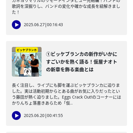
カネヨリマサルのリモートインタビュー完結編！バンドの
歌詞を深掘りし、バンドの変化や確かな成長を紐解きまし
た！
2025.06.27
|
00:16:43
①ビッケブランカの新作がいかに
すごいかを熱く語る！仮屋ナオト
の新章を飾る楽曲とは
長く注目し、ライブにも脚を運ぶビッケブランカに迫りま
した。実は活動初期からとある曲がお気に入りだったとい
う藤田が熱く迫りました。Eggs Crack Out!のコーナーには
かりんちょ落書きあらため「仮...
2025.06.20
|
00:41:55