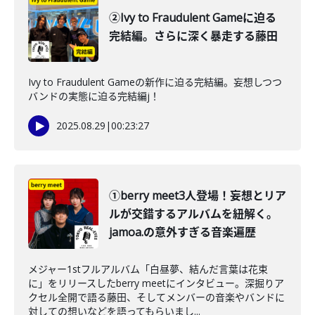
②Ivy to Fraudulent Gameに迫る
完結編。さらに深く暴走する藤田
Ivy to Fraudulent Gameの新作に迫る完結編。妄想しつつ
バンドの実態に迫る完結編j！
2025.08.29
|
00:23:27
①berry meet3人登場！妄想とリア
ルが交錯するアルバムを紐解く。
jamoa.の意外すぎる音楽遍歴
メジャー1stフルアルバム「白昼夢、結んだ言葉は花束
に」をリリースしたberry meetにインタビュー。深掘りア
クセル全開で語る藤田、そしてメンバーの音楽やバンドに
対しての想いなどを語ってもらいまし...