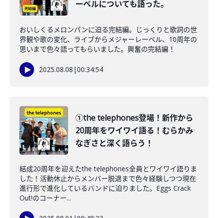
ーベルについても語った。
おいしくるメロンパンに迫る完結編。じっくりと歌詞の世
界観や歌の変化、ライブからメジャーレーベル、10周年の
思いまで色々語ってもらいました。興奮の完結編！
2025.08.08
|
00:34:54
①the telephones登場！新作から
20周年をワイワイ語る！むらかみ
なぎさと深く語らう！
結成20周年を迎えたthe telephones全員とワイワイ語りま
した！活動休止からメンバー脱退まで色々経験しつつ現在
進行形で進化しているバンドに迫りました。Eggs Crack
Out!のコーナー...