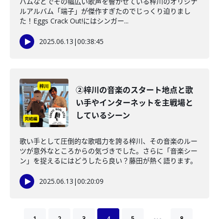
バムなどでその幅広い歌声を響かせている梓川のオリジナ
ルアルバム「端子」が傑作すぎたのでじっくり迫りまし
た！Eggs Crack Out!にはシンガー...
2025.06.13
|
00:38:45
②梓川の音楽のスタート地点と歌
い手やインターネットを主戦場と
しているシーン
歌い手として圧倒的な歌唱力を誇る梓川、その音楽のルー
ツが意外なところからの気づきでした。さらに「音楽シー
ン」を捉えるにはどうしたら良い？藤田が熱く語ります。
2025.06.13
|
00:20:09
…
1
2
3
4
5
8