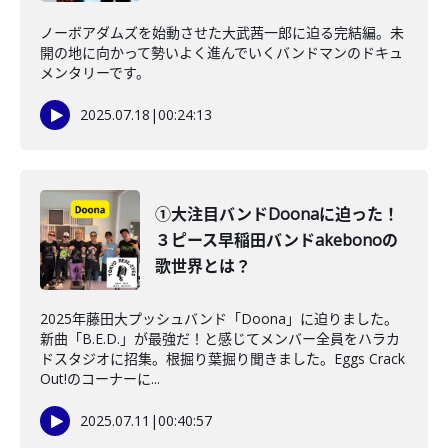
ノーボアダムズを始動させた大武茜一郎に迫る完結編。未
開の地に向かって勢いよく進んでいくバンドマンのドキュ
メンタリーです。
2025.07.18
|
00:24:13
①大注目バンドDoonaに迫った！
３ピース早稲田バンドakebonoの
歌世界とは？
2025年藤田大プッシュバンド「Doona」に迫りました。
新曲「B.E.D.」が最強だ！と感じてメンバー全員をハラカ
ドスタジオに招集。根掘り葉掘り聞きました。Eggs Crack
Out!のコーナーに...
2025.07.11
|
00:40:57