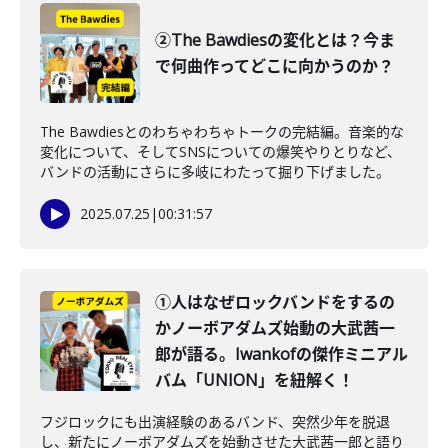
②The Bawdiesの変化とは？今ま
で何曲作ってどこに向かうのか？
The Bawdiesとのわちゃわちゃトークの完結編。音楽的な
変化について、そしてSNSについての爆笑やりとりなど、
バンドの活動にさらに多岐にわたって掘り下げました。
2025.07.25
|
00:31:57
①人はなぜロックバンドをするの
かノーボアダムズ始動の大武茜一
郎が語る。Iwankofの傑作ミニアル
バム「UNION」を紐解く！
フジロックにも出演経験のあるバンド、突然少年を脱退
し、新たにノーボアダムズを始動させた大武茜一郎と語り