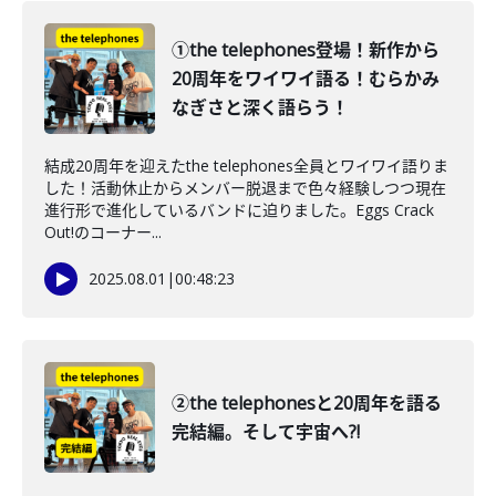
①the telephones登場！新作から
20周年をワイワイ語る！むらかみ
なぎさと深く語らう！
結成20周年を迎えたthe telephones全員とワイワイ語りま
した！活動休止からメンバー脱退まで色々経験しつつ現在
進行形で進化しているバンドに迫りました。Eggs Crack
Out!のコーナー...
2025.08.01
|
00:48:23
②the telephonesと20周年を語る
完結編。そして宇宙へ?!