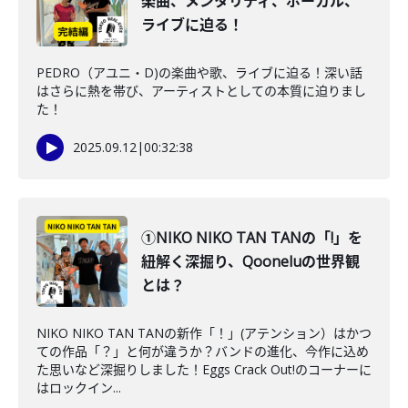
楽曲、メンタリティ、ボーカル、
ライブに迫る！
PEDRO（アユニ・D)の楽曲や歌、ライブに迫る！深い話
はさらに熱を帯び、アーティストとしての本質に迫りまし
た！
2025.09.12
|
00:32:38
①NIKO NIKO TAN TANの「!」を
紐解く深掘り、Qooneluの世界観
とは？
NIKO NIKO TAN TANの新作「！」(アテンション）はかつ
ての作品「？」と何が違うか？バンドの進化、今作に込め
た思いなど深掘りしました！Eggs Crack Out!のコーナーに
はロックイン...