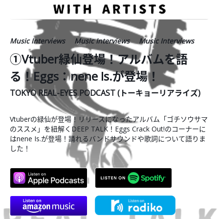
Music Interviews
Music Interviews
Music Interviews
①Vtuber緑仙登場！アルバムを語
る！Eggs：nene Is.が登場！
TOKYO REAL-EYES PODCAST (トーキョーリアライズ)
Vtuberの緑仙が登場！リリースになったアルバム「ゴチソウサマ
のススメ」を紐解くDEEP TALK！Eggs Crack Out!のコーナーに
はnene Is.が登場！踊れるバンドサウンドや歌詞について語りま
した！