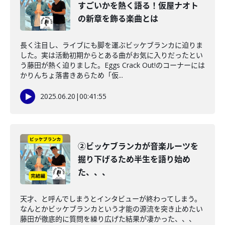
すごいかを熱く語る！仮屋ナオト
の新章を飾る楽曲とは
長く注目し、ライブにも脚を運ぶビッケブランカに迫りま
した。実は活動初期からとある曲がお気に入りだったとい
う藤田が熱く迫りました。Eggs Crack Out!のコーナーには
かりんちょ落書きあらため「仮...
2025.06.20
|
00:41:55
②ビッケブランカが音楽ルーツを
掘り下げるため半生を語り始め
た、、、
天才、と呼んでしまうとインタビューが終わってしまう。
なんとかビッケブランカという才能の源流を突き止めたい
藤田が徹底的に質問を繰り広げた結果が凄かった、、、