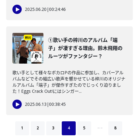
2025.06.20
|
00:24:46
①歌い手の梓川のアルバム「端
子」が凄すぎる理由。鈴木飛翔の
ルーツがファンタジー？
歌い手として様々なボカロPの作品に参加し、カバーアル
バムなどでその幅広い歌声を響かせている梓川のオリジナ
ルアルバム「端子」が傑作すぎたのでじっくり迫りまし
た！Eggs Crack Out!にはシンガー...
2025.06.13
|
00:38:45
…
1
2
3
4
5
8