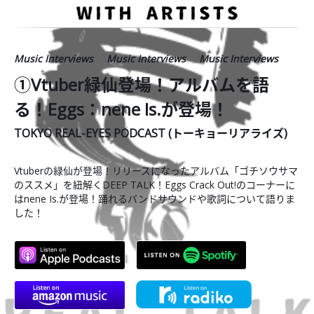
Music Interviews
Music Interviews
Music Interviews
①Vtuber緑仙登場！アルバムを語
る！Eggs：nene Is.が登場！
TOKYO REAL-EYES PODCAST (トーキョーリアライズ)
Vtuberの緑仙が登場！リリースになったアルバム「ゴチソウサマ
のススメ」を紐解くDEEP TALK！Eggs Crack Out!のコーナーに
はnene Is.が登場！踊れるバンドサウンドや歌詞について語りま
した！