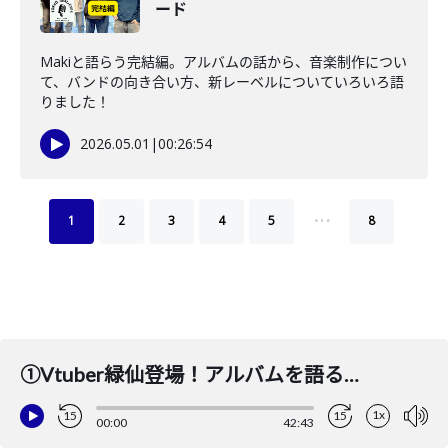
ード
Makiと語らう完結編。アルバムの話から、音楽制作につい
て、バンドの向き合い方、新レーベルについていろいろ語
りました！
2026.05.01
|
00:26:54
…
1
2
3
4
5
8
①Vtuber緑仙登場！アルバムを語る！Eggs：nene Is.が登場！
1x
15
15
00:00
42:43