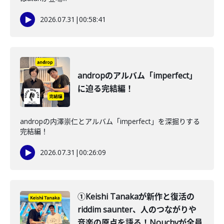
2026.07.31
|
00:58:41
andropのアルバム「imperfect」
に迫る完結編！
andropの内澤崇仁とアルバム「imperfect」を深掘りする
完結編！
2026.07.31
|
00:26:09
①Keishi Tanakaが新作と復活の
riddim saunter、人のつながりや
音楽の原点を語る！Nouchyが全員