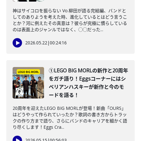
神はサイコロを振らない Vo.柳田が語る完結編、バンドと
してのありようを考えた時、進化しているとはどう言うこ
とか？河に例えたその真意は？彼らが究極に慣らしている
のは表面上のジャンルではなく、◯◯だった...
2026.05.22
|
00:24:16
①LEGO BIG MORLの新作と20周年
をガチ語り！Eggsコーナーにはシ
ベリアンハスキーが新作と今のモ
ードを語る！
20周年を迎えたLEGO BIG MORLが登場！新曲「OURS」
はどうやって作られていったか？歌詞の書き方からトラッ
クの作り方まで語り、さらにバンドのキャリアを細かく語
り尽くします！Eggs Cra...
2026.05.15
|
00:56:03