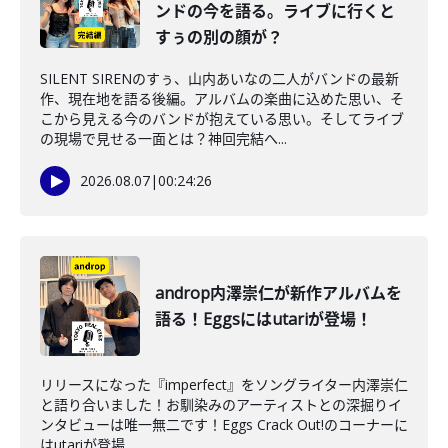
ンドの今を語る。ライブに行くと
すぅの別の顔が？
SILENT SIRENのすぅ、山内あいなの二人がバンドの最新
作、現在地を語る後編。アルバムの楽曲に込めた思い、そ
こから見える今のバンドが抱えている思い。そしてライブ
の現場で見せる一面とは？神回完結へ...
2026.08.07
|
00:24:26
androp内澤崇仁が新作アルバムを
語る！Eggsにはutariが登場！
リリースになった『imperfect』をソングライター内澤崇仁
と語り合いました！お馴染みのアーティストとの深掘りイ
ンタビューは唯一無二です！Eggs Crack Out!のコーナーに
はutariが登場...