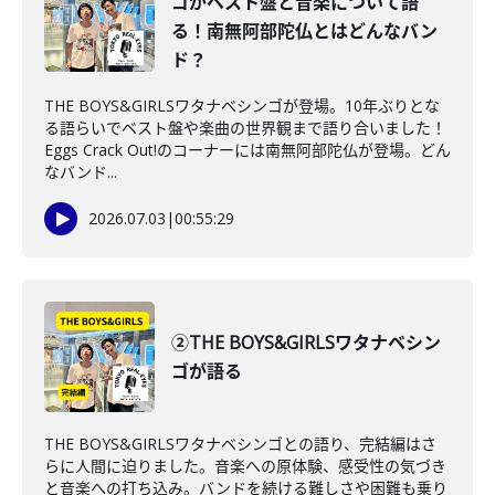
ゴがベスト盤と音楽について語
る！南無阿部陀仏とはどんなバン
ド？
THE BOYS&GIRLSワタナベシンゴが登場。10年ぶりとな
る語らいでベスト盤や楽曲の世界観まで語り合いました！
Eggs Crack Out!のコーナーには南無阿部陀仏が登場。どん
なバンド...
2026.07.03
|
00:55:29
②THE BOYS&GIRLSワタナベシン
ゴが語る
THE BOYS&GIRLSワタナベシンゴとの語り、完結編はさ
らに人間に迫りました。音楽への原体験、感受性の気づき
と音楽への打ち込み。バンドを続ける難しさや困難も乗り