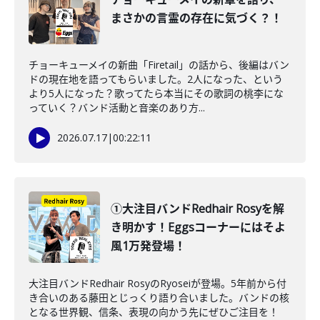
まさかの言霊の存在に気づく？！
チョーキューメイの新曲「Firetail」の話から、後編はバン
ドの現在地を語ってもらいました。2人になった、という
より5人になった？歌ってたら本当にその歌詞の桃李にな
っていく？バンド活動と音楽のあり方...
2026.07.17
|
00:22:11
①大注目バンドRedhair Rosyを解
き明かす！Eggsコーナーにはそよ
風1万発登場！
大注目バンドRedhair RosyのRyoseiが登場。5年前から付
き合いのある藤田とじっくり語り合いました。バンドの核
となる世界観、信条、表現の向かう先にぜひご注目を！