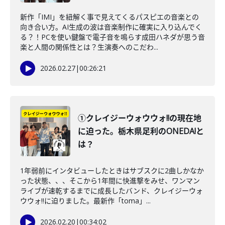
新作「IMI」を紐解く事で見えてくるパスピエの音楽との
向き合い方。AI生成の波は音楽制作に確実に入り込んでく
る？！PCを使い鍵盤で電子音を鳴らす成田ハネダが思う音
楽と人間の関係性とは？生演奏へのこだわ...
2026.02.27
|
00:26:21
①クレイジーウォウウォ!!の現在地
に迫った。栃木県足利のONEDA!と
は？
1年弱前にインタビューしたときはサブスクに2曲しかなか
った状態、、、そこから1年間に快進撃をみせ、ワンマン
ライブが速乾するまでに成長したバンド、クレイジーウォ
ウウォ!!に迫りました。最新作「toma」...
2026.02.20
|
00:34:02