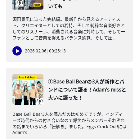
いても
須田景凪に迫った完結編。最新作から見えるアーティス
ト、クリエイターとしての矜持、そして純粋な音楽好きと
してのリスナー耳、消費される音楽に対峙して、そして一
ファンとして音楽を捉えるバランス感覚、そして圧...
2026.02.06
|
00:25:13
①Base Ball Bearの3人が新作とバ
ンドについて語る！Adam's missと
大いに語った！
Base Ball Bear3人を読んだのは初めてですが、インディ
ーズ時代からの付き合いなので爆笑からメンバーそれぞれ
の話までいろいろ「紐解き」ました。Eggs Crack Out!には
Adam's ...