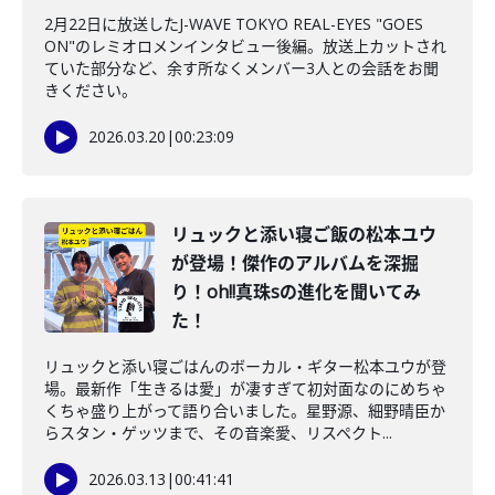
2月22日に放送したJ-WAVE TOKYO REAL-EYES "GOES
ON"のレミオロメンインタビュー後編。放送上カットされ
ていた部分など、余す所なくメンバー3人との会話をお聞
きください。
2026.03.20
|
00:23:09
リュックと添い寝ご飯の松本ユウ
が登場！傑作のアルバムを深掘
り！oh!!真珠sの進化を聞いてみ
た！
リュックと添い寝ごはんのボーカル・ギター松本ユウが登
場。最新作「生きるは愛」が凄すぎて初対面なのにめちゃ
くちゃ盛り上がって語り合いました。星野源、細野晴臣か
らスタン・ゲッツまで、その音楽愛、リスペクト...
2026.03.13
|
00:41:41