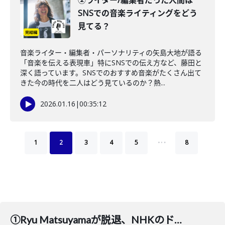
②ライター/編集者だった人間は
SNSでの音楽ライティングをどう
見てる？
音楽ライター・編集者・パーソナリティの矢島大地が語る
「音楽を伝える表現車」特にSNSでの伝え方など、藤田と
深く語っています。SNSでのおすすめ音楽がたくさん出て
きた今の時代を二人はどう見ているのか？熱...
2026.01.16
|
00:35:12
…
1
2
3
4
5
8
①Ryu Matsuyamaが脱退、NHKのドラマを赤裸々に語るEggsにはリフの惑星が登場！