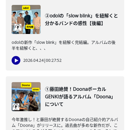
②odolの「slow blink」を紐解くと
分かるバンドの感性【後編】
odolの新作「slow blink」を紐解く完結編。アルバムの後
半を紐解くと、、、
2026.04.24
|
00:27:52
①藤田絶賛！Doonaボーカル
GENKIが語るアルバム「Doona」
について
今年激推し！と藤田が絶賛するDoonaの自己紹介的アルバ
ム「Doona」がリリースに。過去曲が多めな新作だが、こ