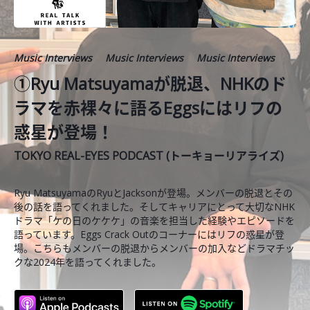
Music Interviews
Music Interviews
Music Interviews
①Ryu Matsuyamaが脱退、NHKのド
ラマを赤裸々に語るEggsにはリフの
惑星が登場！
TOKYO REAL-EYES PODCAST (トーキョーリアライズ)
Ryu MatsuyamaのRyuとJacksonが登場。メンバーの脱退とその
後の話を語ってくれました。そしてキャリアにとって大切なNHK
ドラマ「ケの日のケケケ」の音楽を担当した経験やエピソードを
語っています。Eggs Crack Outのコーナーにはリフの惑星が登
場。こちらもメンバーの脱退からメンバーの加入などドラマチッ
クな2024年を語ってくれました。