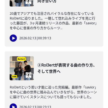
向き合い方
20歳でアジアでも注目されバイラルな存在になっている
Rol3ertに迫りました。一聴して惚れ込みライブを見に行
った藤田が、3ヶ月連続リリースの作品、最新の「savior」
を中心に音楽の作り方からルーツ...
2026.02.13
|
00:39:13
②Rol3ertが表現する曲の作り方、
そして世界へ
Rol3ertという若い才能に迫った完結編。最新作「savior」
を中心に曲の世界に踏み込んでいきながら、世界のシーン
に届けていくスタンスについても語ってもらいました。
2026.02.13
|
00:23:13