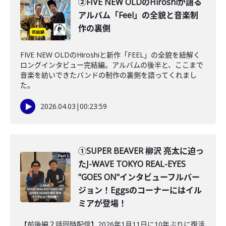
②FIVE NEW OLDのHiroshiが語る
アルバム「Feel」の全貌と音楽制
作の裏側
FIVE NEW OLDのHiroshiと新作「FEEL」の全貌を紐解く
ロングインタビュー完結編。アルバムの後半と、ここまで
音楽を紡いできたバンドの制作の裏側を語ってくれまし
た。
2026.04.03
|
00:23:59
①SUPER BEAVER 柳沢 亮太に迫っ
たJ-WAVE TOKYO REAL-EYES
"GOES ON"インタビューフルバー
ジョン！Eggsのコーナーにはイル
ミアが登場！
【前後編２話同時配信】2026年1月11日に10年ぶりに復活