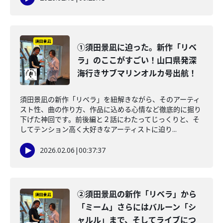
①須田景凪に迫った。新作「リベ
ラ」のここがすごい！山口県発深
海行きサブマリンオルカ号出航！
須田景凪の新作「リベラ」を紐解きながら、そのアーティ
スト性、曲の作り方、作品に込める心情など徹底的に掘り
下げた神回です。前後編と２話にわたってじっくりと、そ
してテンション高く大好きなアーティストに迫り...
2026.02.06
|
00:37:37
②須田景凪の新作「リベラ」から
「ミーム」さらにはバルーン「シ
ャルル」まで、そしてライブにつ