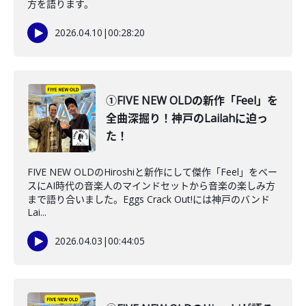
方を語ります。
2026.04.10
|
00:28:20
①FIVE NEW OLDの新作「Feel」を
全曲深掘り！神戸のLailahに迫っ
た！
FIVE NEW OLDのHiroshiと新作にして傑作「Feel」をベー
スにAI時代の音楽人のマインドセットから音楽の楽しみ方
まで語り合いました。Eggs Crack Out!には神戸のバンド
Lai...
2026.04.03
|
00:44:05