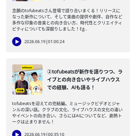
念願のtofubeatsさん登場で語り合いまくる！リリースに
なった新作について、そして楽曲の提供や劇伴、自作など
多作な印象の音楽との向き合い方、時代性とクリエイティ
ビティについても深掘りしました！Eg...
2026.06.19
|
01:00:24
②tofubeatsが新作を語りつつ、ラ
イブとの向き合いやライブハウス
での経験、AIも語る！
tofubeatsを迎えての完結編。ミュージックビデオとジャ
ンルの深い話。クラブの文化、ライブハウスの文化の違い
やイベントの向き合い、さらにはAIについてなど、劇熱ト
ークは止まりません！
2026.06.19
|
00:35:10