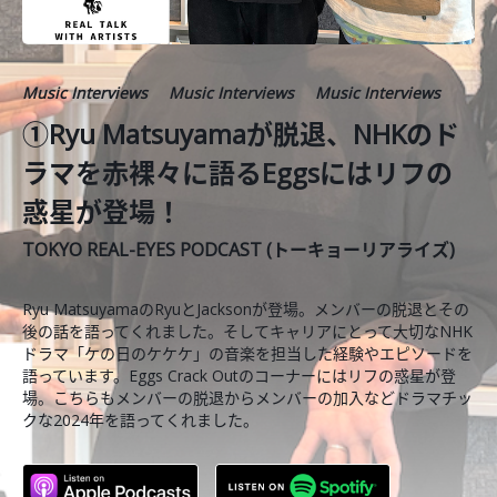
Music Interviews
Music Interviews
Music Interviews
①Ryu Matsuyamaが脱退、NHKのド
ラマを赤裸々に語るEggsにはリフの
惑星が登場！
TOKYO REAL-EYES PODCAST (トーキョーリアライズ)
Ryu MatsuyamaのRyuとJacksonが登場。メンバーの脱退とその
後の話を語ってくれました。そしてキャリアにとって大切なNHK
ドラマ「ケの日のケケケ」の音楽を担当した経験やエピソードを
語っています。Eggs Crack Outのコーナーにはリフの惑星が登
場。こちらもメンバーの脱退からメンバーの加入などドラマチッ
クな2024年を語ってくれました。