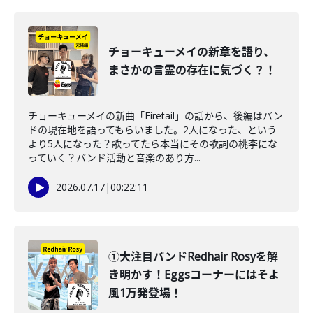
チョーキューメイの新章を語り、
まさかの言霊の存在に気づく？！
チョーキューメイの新曲「Firetail」の話から、後編はバン
ドの現在地を語ってもらいました。2人になった、という
より5人になった？歌ってたら本当にその歌詞の桃李にな
っていく？バンド活動と音楽のあり方...
2026.07.17
|
00:22:11
①大注目バンドRedhair Rosyを解
き明かす！Eggsコーナーにはそよ
風1万発登場！