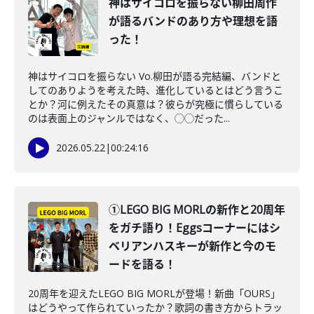
神はサイコロを振らない柳田周作
が語るバンドのあり方や理想を語
った！
神はサイコロを振らない Vo.柳田が語る完結編、バンドと
してのありようを考えた時、進化しているとはどう言うこ
とか？河に例えたその真意は？彼らが究極に慣らしている
のは表面上のジャンルではなく、◯◯だった...
2026.05.22
|
00:24:16
①LEGO BIG MORLの新作と20周年
をガチ語り！Eggsコーナーにはシ
ベリアンハスキーが新作と今のモ
ードを語る！
20周年を迎えたLEGO BIG MORLが登場！新曲「OURS」
はどうやって作られていったか？歌詞の書き方からトラッ