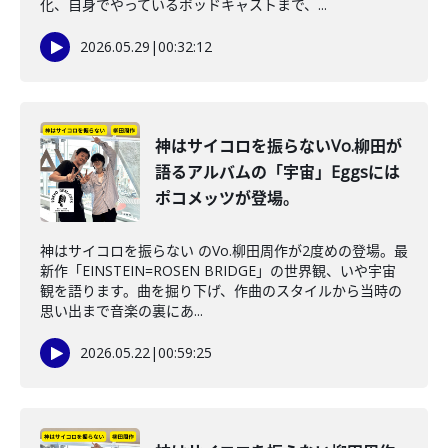
化、自身でやっているポッドキャストまで、...
2026.05.29
|
00:32:12
神はサイコロを振らないVo.柳田が
語るアルバムの「宇宙」Eggsには
ポコメッツが登場。
神はサイコロを振らない のVo.柳田周作が2度めの登場。最
新作「EINSTEIN=ROSEN BRIDGE」の世界観、いや宇宙
観を語ります。曲を掘り下げ、作曲のスタイルから当時の
思い出まで音楽の裏にあ...
2026.05.22
|
00:59:25