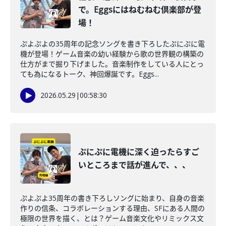
で。Eggsにはねむねむ倶楽部が登
場！
ぷよぷよの35周年の記念ソングを書き下ろしたぷにぷに電
機が登場！ゲーム音楽の幼い経験から歌の世界観の構築の
仕方がまで掘り下げました。音楽制作をしている人にとっ
ても為になるトーク、神回爆誕です。Eggs...
2026.05.29
|
00:58:30
ぷにぷに電機に深く迫ったらすご
いところまで話が進んで、、、
ぷよぷよ35周年の書き下ろしソングに始まり、自身の音楽
作りの信条、コラボレーションする理由、SFにある人間の
極限の世界を描く、とは？ゲーム音楽文化やリミックス文