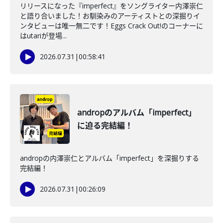
リリースになった『imperfect』をソングライター内澤崇仁
と語り合いました！お馴染みのアーティストとの深掘りイ
ンタビューは唯一無二です！Eggs Crack Out!のコーナーに
はutariが登場...
2026.07.31
|
00:58:41
andropのアルバム「imperfect」
に迫る完結編！
andropの内澤崇仁とアルバム「imperfect」を深掘りする
完結編！
2026.07.31
|
00:26:09