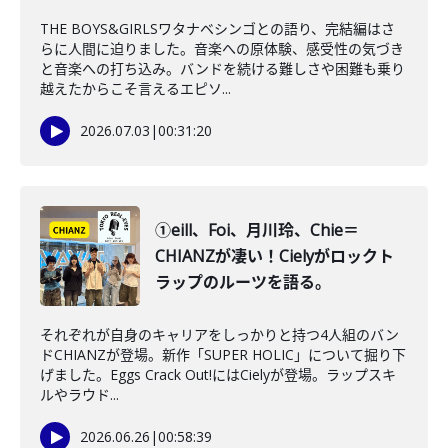
THE BOYS&GIRLSワタナベシンゴとの語り、完結編はさ
らに人間に迫りました。音楽への原体験、感受性の気づき
と音楽への打ち込み。バンドを続ける難しさや困難も乗り
越えたからこそ言えるエピソ...
2026.07.03
|
00:31:20
①eill、Foi、月川玲、Chie＝
CHIANZが凄い！Cielyがロックト
ラップのルーツを語る。
それぞれが自身のキャリアをしっかりと持つ4人組のバン
ドCHIANZが登場。新作「SUPER HOLIC」について掘り下
げました。Eggs Crack Out!にはCielyが登場。ラップスキ
ルやラウド...
2026.06.26
|
00:58:39