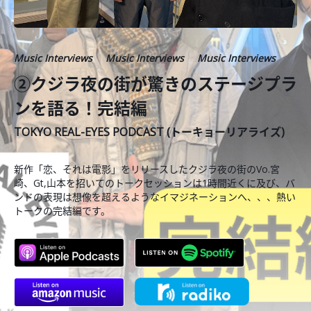
Music Interviews
Music Interviews
Music Interviews
②クジラ夜の街が驚きのステージプラ
ンを語る！完結編
TOKYO REAL-EYES PODCAST (トーキョーリアライズ)
新作「恋、それは電影」をリリースしたクジラ夜の街のVo.宮
崎、Gt,山本を招いてのトークセッションは1時間近くに及び、バ
ンドの表現は想像を超えるようなイマジネーションへ、、、熱い
トークの完結編です。