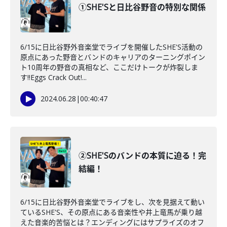
①SHE'Sと日比谷野音の特別な関係
6/15に日比谷野外音楽堂でライブを開催したSHE'S活動の
原点にあった野音とバンドのキャリアのターニングポイン
ト10周年の野音の真相など、ここだけトークが炸裂しま
す!!Eggs Crack Out!...
2024.06.28
|
00:40:47
②SHE'Sのバンドの本質に迫る！完
結編！
6/15に日比谷野外音楽堂でライブをし、次を見据えて動い
ているSHE'S、その原点にある音楽性や井上竜馬が乗り越
えた音楽的苦悩とは？エンディングにはサプライズのオフ