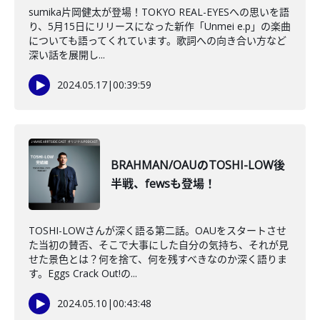
sumika片岡健太が登場！TOKYO REAL-EYESへの思いを語
り、5月15日にリリースになった新作「Unmei e.p」の楽曲
についても語ってくれています。歌詞への向き合い方など
深い話を展開し...
2024.05.17
|
00:39:59
BRAHMAN/OAUのTOSHI-LOW後
半戦、fewsも登場！
TOSHI-LOWさんが深く語る第二話。OAUをスタートさせ
た当初の賛否、そこで大事にした自分の気持ち、それが見
せた景色とは？何を捨て、何を残すべきなのか深く語りま
す。Eggs Crack Out!の...
2024.05.10
|
00:43:48