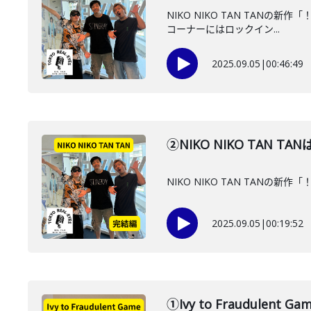
NIKO NIKO TAN TAN
コーナーにはロックイン...
2025.09.05
|
00:46:49
②NIKO NIKO TAN
NIKO NIKO TAN TA
2025.09.05
|
00:19:52
①Ivy to Fraudul