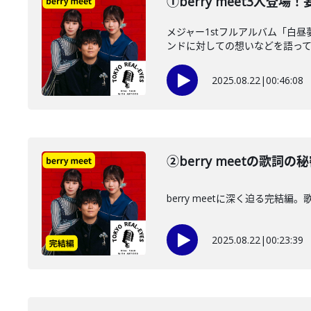
①berry meet3人
メジャー1stフルアルバム「白昼
ンドに対しての想いなどを語っても
2025.08.22
|
00:46:08
②berry meetの
berry meetに深く迫る完結
2025.08.22
|
00:23:39