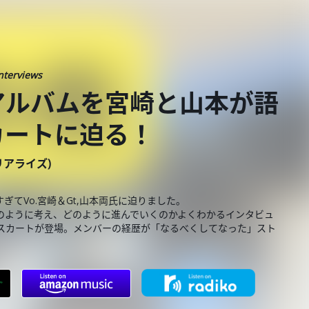
nterviews
アルバムを宮崎と山本が語
カートに迫る！
ーリアライズ)
てVo.宮崎＆Gt,山本両氏に迫りました。
のように考え、どのように進んでいくのかよくわかるインタビュ
晩揺れてスカートが登場。メンバーの経歴が「なるべくしてなった」スト