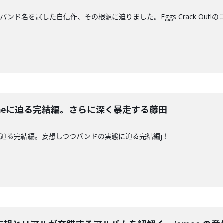
Gameの新作はバンド名を冠した自信作、その根源に迫りました。Eggs Crac
ent Gameに迫る完結編。さらに深く暴走する藤田
ameの新作に迫る完結編。妄想しつつバンドの実態に迫る完結編j！