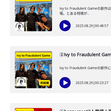
Ivy to Fraudulent 
場。とある特徴が...
2025.08.29
|
00:48:57
②Ivy to Fraudul
Ivy to Fraudulent G
2025.08.29
|
00:23:27