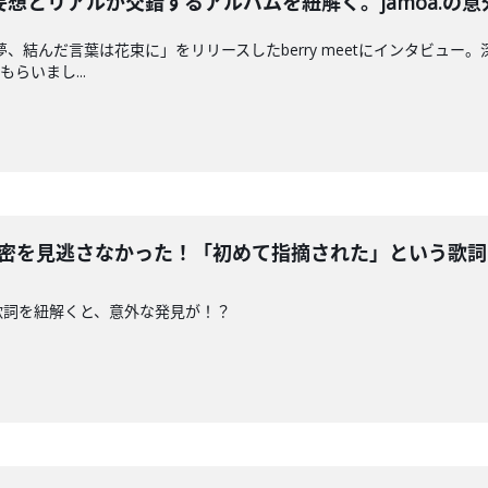
登場！妄想とリアルが交錯するアルバムを紐解く。jamoa.
夢、結んだ言葉は花束に」をリリースしたberry meetにインタビュ
らいまし...
歌詞の秘密を見逃さなかった！「初めて指摘された」という歌
編。歌詞を紐解くと、意外な発見が！？