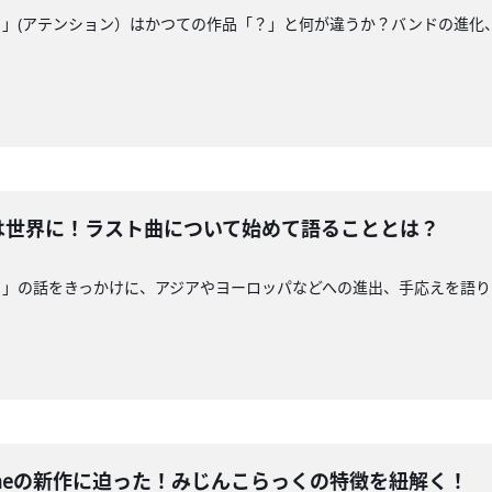
の新作「！」(アテンション）はかつての作品「？」と何が違うか？バンドの進化、今
 TANは世界に！ラスト曲について始めて語ることとは？
Nの新作「！」の話をきっかけに、アジアやヨーロッパなどへの進出、手応え
ent Gameの新作に迫った！みじんこらっくの特徴を紐解く！