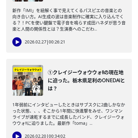
新作「IMI」を紐解く事で見えてくるパスピエの音楽との
向き合い方。AI生成の波は音楽制作に確実に入り込んでく
る？！PCを使い鍵盤で電子音を鳴らす成田ハネダが思う音
楽と人間の関係性とは？生演奏へのこだわ...
2026.02.27
|
00:26:21
①クレイジーウォウウォ!!の現在地
に迫った。栃木県足利のONEDA!と
は？
1年弱前にインタビューしたときはサブスクに2曲しかなか
った状態、、、そこから1年間に快進撃をみせ、ワンマン
ライブが速乾するまでに成長したバンド、クレイジーウォ
ウウォ!!に迫りました。最新作「toma」...
2026.02.20
|
00:34:02