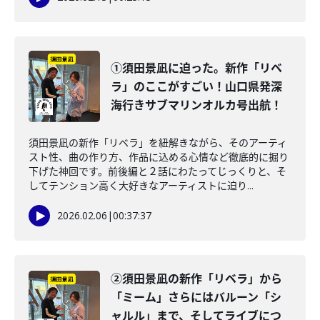
①須田景凪に迫った。新作「リベ
ラ」のここがすごい！山口県発深
海行きサブマリンオルカ号出航！
須田景凪の新作「リベラ」を紐解きながら、そのアーティ
スト性、曲の作り方、作品に込める心情など徹底的に掘り
下げた神回です。前後編と２話にわたってじっくりと、そ
してテンション高く大好きなアーティストに迫り...
2026.02.06
|
00:37:37
②須田景凪の新作「リベラ」から
「ミーム」さらにはバルーン「シ
ャルル」まで、そしてライブにつ