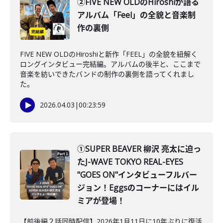
②FIVE NEW OLDのHiroshiが語る
アルバム「Feel」の全貌と音楽制
作の裏側
FIVE NEW OLDのHiroshiと新作「FEEL」の全貌を紐解く
ロングインタビュー完結編。アルバムの後半と、ここまで
音楽を紡いできたバンドの制作の裏側を語ってくれまし
た。
2026.04.03
|
00:23:59
①SUPER BEAVER 柳沢 亮太に迫っ
たJ-WAVE TOKYO REAL-EYES
"GOES ON"インタビューフルバー
ジョン！Eggsのコーナーにはイル
ミアが登場！
【前後編２話同時配信】2026年1月11日に10年ぶりに復活