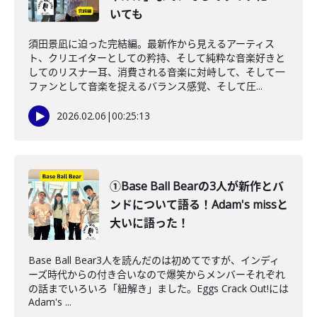
いても
須田景凪に迫った完結編。最新作から見えるアーティス
ト、クリエイターとしての矜持、そして純粋な音楽好きと
してのリスナー耳、消費される音楽に対峙して、そして一
ファンとして音楽を捉えるバランス感覚、そして圧...
2026.02.06
|
00:25:13
①Base Ball Bearの3人が新作とバ
ンドについて語る！Adam's missと
大いに語った！
Base Ball Bear3人を読んだのは初めてですが、インディ
ーズ時代からの付き合いなので爆笑からメンバーそれぞれ
の話までいろいろ「紐解き」ました。Eggs Crack Out!には
Adam's ...