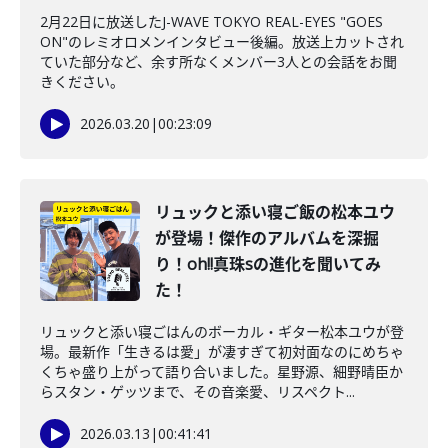
2月22日に放送したJ-WAVE TOKYO REAL-EYES "GOES
ON"のレミオロメンインタビュー後編。放送上カットされ
ていた部分など、余す所なくメンバー3人との会話をお聞
きください。
2026.03.20
|
00:23:09
リュックと添い寝ご飯の松本ユウ
が登場！傑作のアルバムを深掘
り！oh!!真珠sの進化を聞いてみ
た！
リュックと添い寝ごはんのボーカル・ギター松本ユウが登
場。最新作「生きるは愛」が凄すぎて初対面なのにめちゃ
くちゃ盛り上がって語り合いました。星野源、細野晴臣か
らスタン・ゲッツまで、その音楽愛、リスペクト...
2026.03.13
|
00:41:41