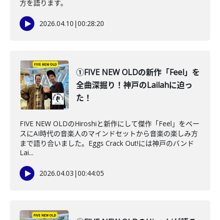
方を語ります。
2026.04.10
|
00:28:20
①FIVE NEW OLDの新作「Feel」を
全曲深掘り！神戸のLailahに迫っ
た！
FIVE NEW OLDのHiroshiと新作にして傑作「Feel」をベー
スにAI時代の音楽人のマインドセットから音楽の楽しみ方
まで語り合いました。Eggs Crack Out!には神戸のバンド
Lai...
2026.04.03
|
00:44:05