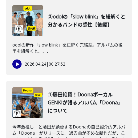
②odolの「slow blink」を紐解くと
分かるバンドの感性【後編】
odolの新作「slow blink」を紐解く完結編。アルバムの後
半を紐解くと、、、
2026.04.24
|
00:27:52
①藤田絶賛！Doonaボーカル
GENKIが語るアルバム「Doona」
について
今年激推し！と藤田が絶賛するDoonaの自己紹介的アルバ
ム「Doona」がリリースに。過去曲が多めな新作だが、こ