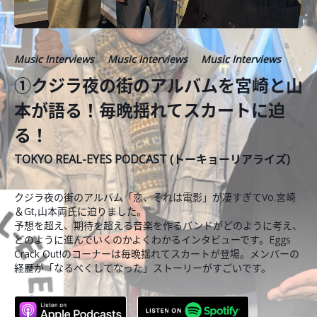
Music Interviews
Music Interviews
Music Interviews
①クジラ夜の街のアルバムを宮崎と山
本が語る！毎晩揺れてスカートに迫
る！
TOKYO REAL-EYES PODCAST (トーキョーリアライズ)
クジラ夜の街のアルバム「恋、それは電影」が凄すぎてVo.宮崎
＆Gt,山本両氏に迫りました。
予想を超え、期待を超える音楽を作るバンドがどのように考え、
どのように進んでいくのかよくわかるインタビューです。Eggs
Crack Out!のコーナーは毎晩揺れてスカートが登場。メンバーの
経歴が「なるべくしてなった」ストーリーがすごいです。