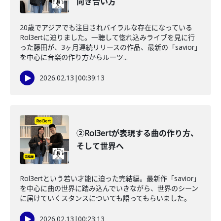
向き合い方
20歳でアジアでも注目されバイラルな存在になっている
Rol3ertに迫りました。一聴して惚れ込みライブを見に行
った藤田が、3ヶ月連続リリースの作品、最新の「savior」
を中心に音楽の作り方からルーツ...
2026.02.13
|
00:39:13
②Rol3ertが表現する曲の作り方、
そして世界へ
Rol3ertという若い才能に迫った完結編。最新作「savior」
を中心に曲の世界に踏み込んでいきながら、世界のシーン
に届けていくスタンスについても語ってもらいました。
2026.02.13
|
00:23:13