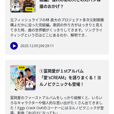
誰のおかげ？
元フィッシュライフの林 直大のプロジェクト多次元制御機
構よだかに迫った完結編。歌詞の作り方がはっきりと見え
てきた時、曲の世界観がくっきりしてきます。ソングライ
ティングという芯はどこにあるのか、解明でき...
2025.12.05
|
00:29:11
①冨岡愛が１stアルバム
「愛'sCREAM」を語りまくる！ヨ
ルノピクニックも登場！
冨岡愛のファーストアルバムをしっかり紐解くと、いろい
ろなキャラクターや個人的な思い出がたくさん出てきまし
た！Eggs Crack Out!のコーナーにはヨルノピクニックが登
場。新曲「おばけになっても」...