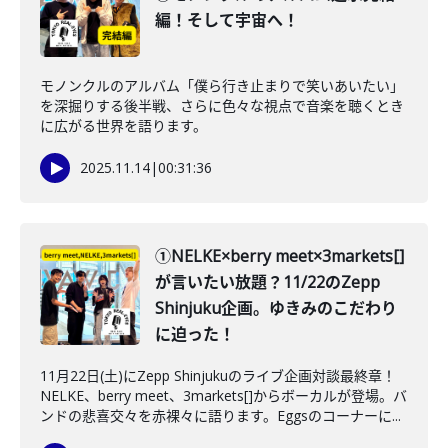
編！そして宇宙へ！
モノンクルのアルバム「僕ら行き止まりで笑いあいたい」
を深掘りする後半戦、さらに色々な視点で音楽を聴くとき
に広がる世界を語ります。
2025.11.14
|
00:31:36
①NELKE×berry meet×3markets[]
が言いたい放題？11/22のZepp
Shinjuku企画。ゆきみのこだわり
に迫った！
11月22日(土)にZepp Shinjukuのライブ企画対談最終章！
NELKE、berry meet、3markets[]からボーカルが登場。バ
ンドの悲喜交々を赤裸々に語ります。Eggsのコーナーに...