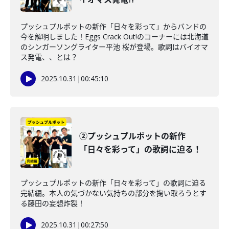
プッシュプルポットの新作「日々を彩って」からバンドの
今を解明しました！Eggs Crack Out!のコーナーには北海道
のシンガーソングライター平池 桜が登場。歌詞はバイオマ
ス発電、、とは？
2025.10.31
|
00:45:10
②プッシュプルポットの新作
「日々を彩って」の歌詞に迫る！
プッシュプルポットの新作「日々を彩って」の歌詞に迫る
完結編。本人の気づかない気持ちの部分を掬い取ろうとす
る藤田の妄想炸裂！
2025.10.31
|
00:27:50