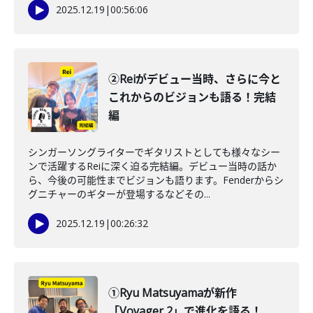
2025.12.19
|
00:56:06
②Reiがデビュー当時、さらに今と
これからのビジョンも語る！完結
編
シンガーソングライターでギタリストとしても様々なシー
ンで活躍するReiに深く迫る完結編。デビュー当時の話か
ら、今後の可能性までビジョンも語ります。Fenderからシ
グニチャーのギターが登場するなどその...
2025.12.19
|
00:26:32
①Ryu Matsuyamaが新作
「Voyager 2」で進化を語る！