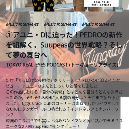
Music Interviews
Music Interviews
Music Interviews
①アユニ・Dに迫った！PEDROの新作
を紐解く。Suupeasの世界戦略？そし
て夢の舞台へ
TOKYO REAL-EYES PODCAST (トーキョーリアライズ)
新作「ちっぽけな夜明け」をリリースしたPEDROに迫るインタ
ビュー。アユニ・Dさんとじっくりと話をしました。
この作品における「自分の表現」とはどんな自分のどんな原点だ
ったのか。そもそもBiSHに入る前の自分は？そこまで掘り下げ
ました。Eggs Crack Out!のコーナーは東京でしかライブをして
ないのにシンガポールに呼ばれる？インドネシアでナンバーワ
ン？
韓国のコラボ？でも実は下積みバンドマンと同じ話ができる？ユ
ニークな2人組Suupeasにインタビュー！