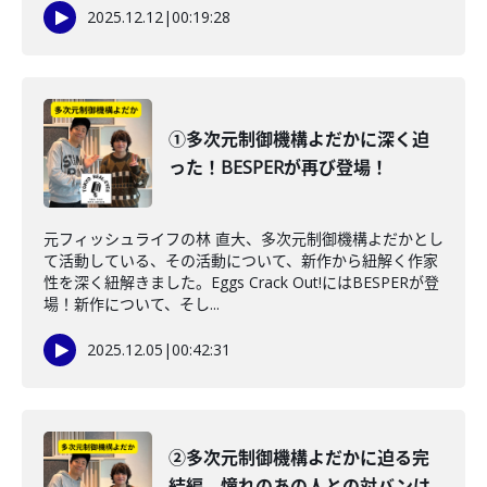
2025.12.12
|
00:19:28
①多次元制御機構よだかに深く迫
った！BESPERが再び登場！
元フィッシュライフの林 直大、多次元制御機構よだかとし
て活動している、その活動について、新作から紐解く作家
性を深く紐解きました。Eggs Crack Out!にはBESPERが登
場！新作について、そし...
2025.12.05
|
00:42:31
②多次元制御機構よだかに迫る完
結編。憧れのあの人との対バンは