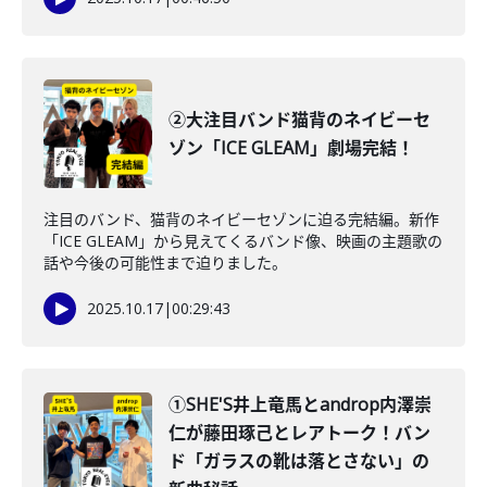
②大注目バンド猫背のネイビーセ
ゾン「ICE GLEAM」劇場完結！
注目のバンド、猫背のネイビーセゾンに迫る完結編。新作
「ICE GLEAM」から見えてくるバンド像、映画の主題歌の
話や今後の可能性まで迫りました。
2025.10.17
|
00:29:43
①SHE'S井上竜馬とandrop内澤崇
仁が藤田琢己とレアトーク！バン
ド「ガラスの靴は落とさない」の