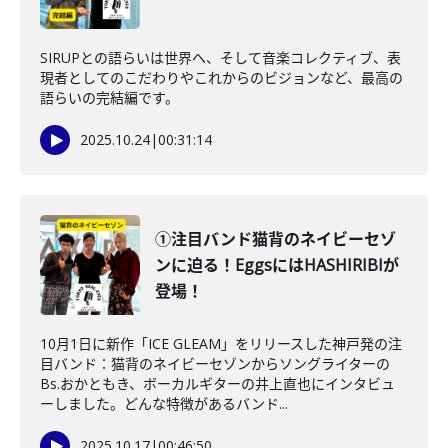
SIRUPとの語らいは世界へ、そして音楽コレクティブ、表
現者としてのこだわりやこれからのビジョンなど、最高の
語らいの完結編です。
2025.10.24
|
00:31:14
①注目バンド猫背のネイビーセゾ
ンに迫る！EggsにはHASHIRIBIが
登場！
10月1日に新作「ICE GLEAM」をリリースした神戸発の注
目バンド：猫背のネイビーセゾンからソングライターの
Bs.おかともき、ボーカルギターの井上直也にインタビュ
ーしました。どんな特徴があるバンド...
2025.10.17
|
00:46:50