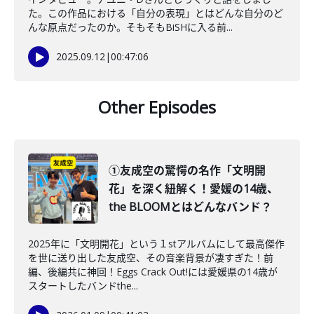
た。この作品における「自分の表現」とはどんな自分のど
んな原点だったのか。そもそもBiSHに入る前...
2025.09.12
|
00:47:06
Other Episodes
①友成空の驚愕の名作「文明開
花」を深く紐解く！愛媛の14歳、
the BLOOMとはどんなバンド？
2025年に「文明開花」という１stアルバムにして最高傑作
を世に送り出した友成空、その音楽背景が凄すぎた！前
編、後編共に神回！Eggs Crack Out!には愛媛県の14歳が
スタートしたバンドthe...