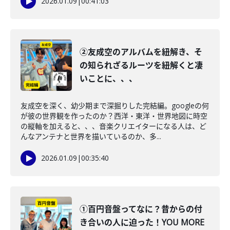
2026.01.09
|
00:41:03
②友成空のアルバムを紐解き、そ
の知られざるルーツを紐解くと凄
いことに、、、
友成空を深く、幼少期まで深掘りした完結編。googleの何
が彼の世界観を作ったのか？西洋・東洋・世界地図に時空
の縦軸を加えると、、、音楽クリエイターになる人は、ど
んなアンテナと世界を描いているのか、多...
2026.01.09
|
00:35:40
①百円音盤ってなに？昔からの付
き合いの人に迫った！YOU MORE