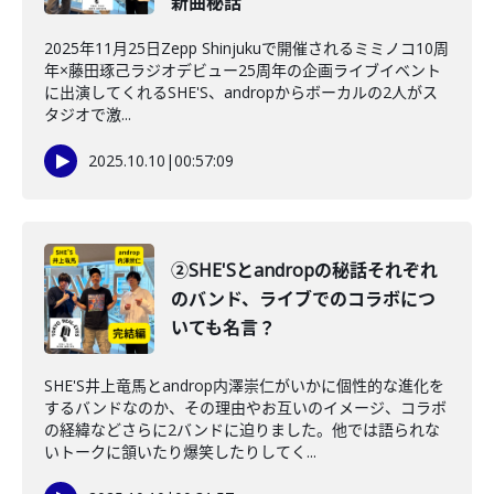
新曲秘話
2025年11月25日Zepp Shinjukuで開催されるミミノコ10周
年×藤田琢己ラジオデビュー25周年の企画ライブイベント
に出演してくれるSHE'S、andropからボーカルの2人がス
タジオで激...
2025.10.10
|
00:57:09
②SHE'Sとandropの秘話それぞれ
のバンド、ライブでのコラボにつ
いても名言？
SHE'S井上竜馬とandrop内澤崇仁がいかに個性的な進化を
するバンドなのか、その理由やお互いのイメージ、コラボ
の経緯などさらに2バンドに迫りました。他では語られな
いトークに頷いたり爆笑したりしてく...