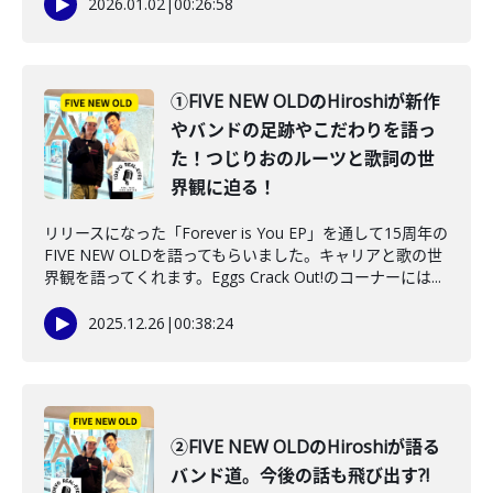
2026.01.02
|
00:26:58
①FIVE NEW OLDのHiroshiが新作
やバンドの足跡やこだわりを語っ
た！つじりおのルーツと歌詞の世
界観に迫る！
リリースになった「Forever is You EP」を通して15周年の
FIVE NEW OLDを語ってもらいました。キャリアと歌の世
界観を語ってくれます。Eggs Crack Out!のコーナーには...
2025.12.26
|
00:38:24
②FIVE NEW OLDのHiroshiが語る
バンド道。今後の話も飛び出す?!