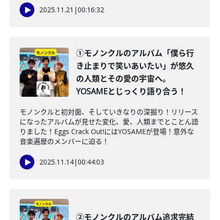
2025.11.21
|
00:16:32
①モノンクルのアルバム「僕ら行
き止まりで笑いあいたい」が悠久
の人類とその愛の宇宙へ。
YOSAMEとじっくり語り合う！
モノンクルと初対面、そしていきなりの深掘り！リリース
になったアルバムが見せた変化、愛、人類までとことん語
りました！Eggs Crack Out!にはYOSAMEが登場！意外な
音楽遍歴のメンバーに迫る！
2025.11.14
|
00:44:03
②モノンクルのアルバム追求完結