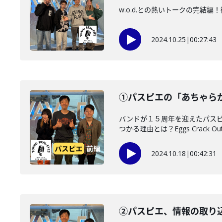
w.o.d.との熱いトークの完
2024.10.25
|
00:27:43
①パスピエの「あちゃら
バンドが１５周年を迎えたパスピ
つかる理由とは？Eggs Crack Out.
2024.10.18
|
00:42:31
②パスピエ、情報の取り