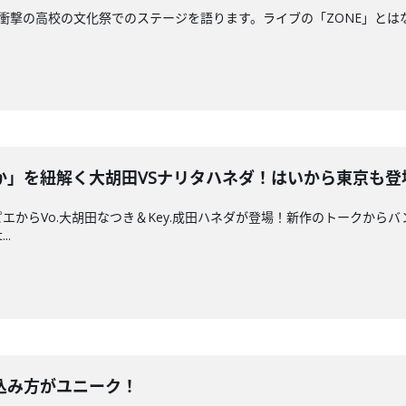
結編！衝撃の高校の文化祭でのステージを語ります。ライブの「ZONE」と
か」を紐解く大胡田VSナリタハネダ！はいから東京も登
エからVo.大胡田なつき＆Key.成田ハネダが登場！新作のトークから
..
込み方がユニーク！