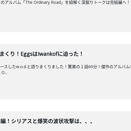
ルバム「The Ordinary Road」を紐解く深掘りトークは完結編へ！
まくり！EggsはIwankofに迫った！
ースしたw.o.d.と語りまくりました！驚異の１話60分！傑作のアル
...
ク完結編！シリアスと爆笑の波状攻撃は、、、