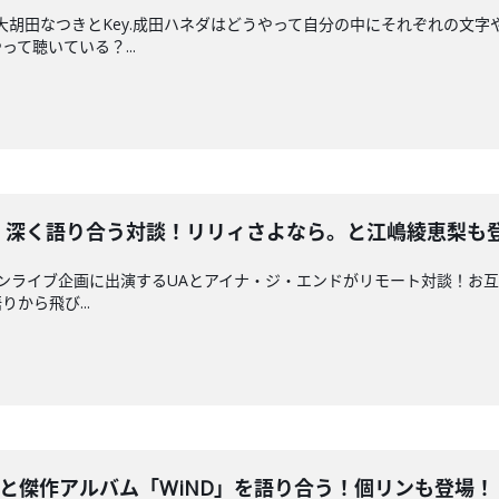
.大胡田なつきとKey.成田ハネダはどうやって自分の中にそれぞれの文
て聴いている？...
ド、深く語り合う対談！リリィさよなら。と江嶋綾恵梨も
レーションライブ企画に出演するUAとアイナ・ジ・エンドがリモート対談
から飛び...
romと傑作アルバム「WiND」を語り合う！個リンも登場！