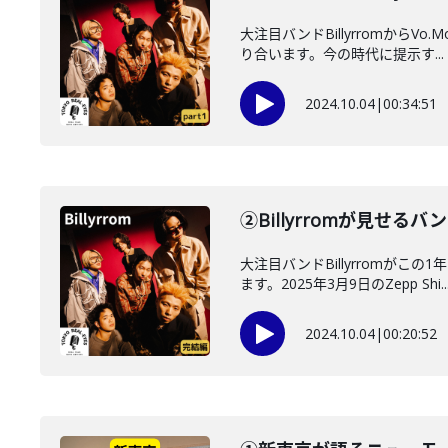
大注目バンドBillyrromから
り合います。今の時代に提示す...
2024.10.04
|
00:34:51
②Billyrromが見せ
大注目バンドBillyrrom
ます。2025年3月9日のZepp Shi..
2024.10.04
|
00:20:52