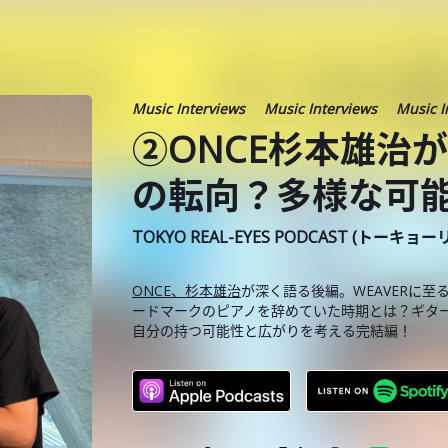
Music Interviews
Music Interviews
Music I
②ONCE杉本雄治
の転向？多様な可
TOKYO REAL-EYES PODCAST (トーキョ
ONCE、杉本雄治
が深く語る後編。WEAVERに
ードマークのピアノを辞めていた時期とは？ギタ
自分の持つ可能性と広がりを考える完結編！