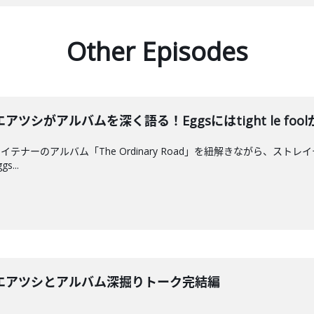
Other Episodes
シがアルバムを深く語る！Eggsにはtight le foo
テナーのアルバム「The Ordinary Road」を紐解きながら、ス
...
エアツシとアルバム深掘りトーク完結編