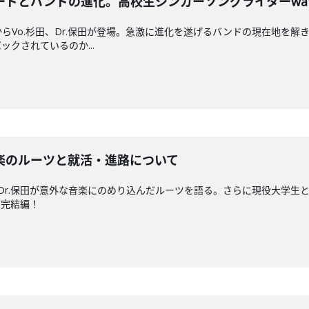
ドとバンドの進化。高校生シンガーソングライターwa
らVo.杉田、Dr.保田が登場。急激に進化を遂げるバンドの現在地を
クされているのか...
楽のルーツと就活・進路について
とDr.保田が意外な音楽にのめり込んだルーツを語る。さらに現役大学
の完結編！