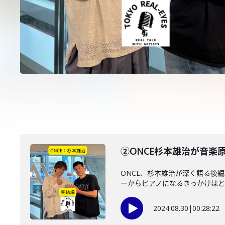
②ONCE杉本雄治が音
ONCE、杉本雄治が深く語る後
ーからピアノになるきっかけはとあ
2024.08.30
|
00:28:22