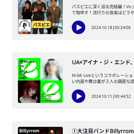
パスピエに深く迫る完結編！Vo
て物申す！流行りの音楽はどうやっ
2024.10.18
|
00:24:06
UA×アイナ・ジ・エン
M-bit Liveというコラボ
い内面や舞台裏が２人の親密な語り
2024.10.11
|
00:44:52
①大注目バンドBillyr