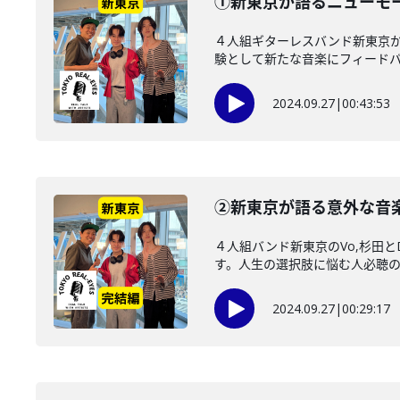
①新東京が語るニューモー
４人組ギターレスバンド新東京か
験として新たな音楽にフィードバッ
2024.09.27
|
00:43:53
②新東京が語る意外な音
４人組バンド新東京のVo,杉田
す。人生の選択肢に悩む人必聴
2024.09.27
|
00:29:17